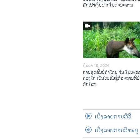
ລັກເອົາເງິນຝາກໃນທະນະຄານ
ທັນວາ 10, 2024
ການ​ຂຸດ​ຄົ້ນ​ບໍ່​ຄຳ​ໂດຍ ຈີນ ໃນ​ປະ​ເ
ຄອງ​ໂກ ເປັນ​ໄພ​ຂົ່ມ​ຂູ່​ຕໍ່​ສະ​ຖານ​ທີ່​ມໍ
ດົກ​ໂລກ​
ເບິ່ງລາຍການທີວີ
ເບິ່ງລາຍການວິທະຍຸ