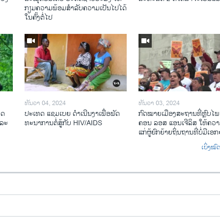
ກຽມ​ຄວາມ​ພ້ອມ​ສຳ​ລັບ​ຄວາມ​ເປັນ​ໄປ​ໄດ້​
ໃນ​ຄັ້ງ​ຕໍ່​ໄປ
ທັນວາ 04, 2024
ທັນວາ 03, 2024
ທດ
ປະ​ເທດ ແຊມ​ເບຍ ດຳ​ເນີນ​ງາ​ເພື່ອ​ພັດ​
ກົດ​ໝາຍ​ເມືອງ​ສະ​ຖານ​ທີ່ຫຼົບ​ໄພ
​ລະ​
ທະ​ນາ​ການ​ຕໍ່​ສູ້​ກັບ​ HIV/AIDS
ຄອນ ລອ​ສ ແອນ​ເຈີ​ລິ​ສ ໃຫ້​ຄວາມ
ແກ່​ຜູ້​ຍົກ​ຍ້າຍ​ຖິ່ນ​ຖານ​ທີ່ບໍ່​ມີ​ເອ
ເບິ່ງໝ