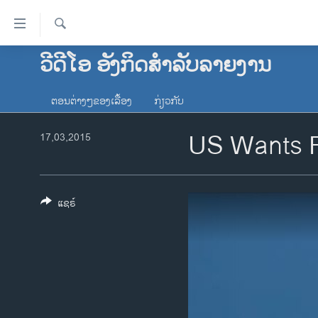
ລິ້ງ
ສຳຫລັບ
ເຂົ້າ
ຄົ້ນຫາ
ວີດີໂອ ອັງກິດສຳລັບລາຍງານ
ໂຮມເພຈ
ຫາ
ລາວ
ຂ້າມ
ຕອນຕ່າງໆຂອງເລື້ອງ
ກ່ຽວກັບ
ຂ້າມ
ອາເມຣິກາ
ຂ້າມ
US Wants F
17,03,2015
ການເລືອກຕັ້ງ ປະທານາທີບໍດີ ສະຫະລັດ
ໄປ
2024
ຫາ
ຂ່າວ​ຈີນ
ຊອກ
ຄົ້ນ
ແຊຣ໌
ໂລກ
ເອເຊຍ
ອິດສະຫຼະພາບດ້ານການຂ່າວ
ຊີວິດຊາວລາວ
ຊຸມຊົນຊາວລາວ