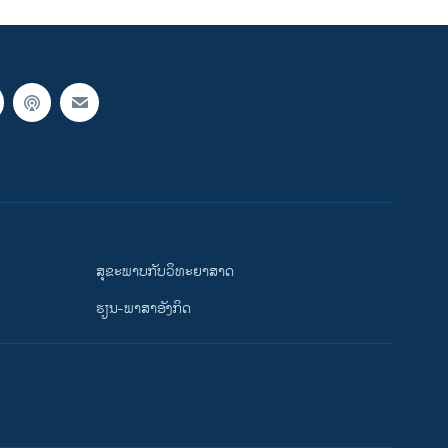
ສຸຂະພາບກັບວິທະຍາສາດ
ຮຽນ-ພາສາອັງກິດ