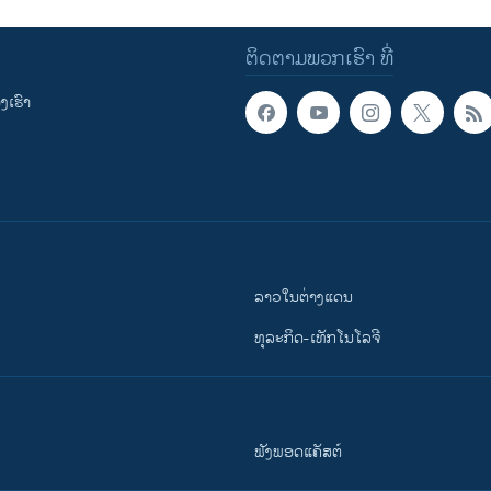
ຕິດຕາມພວກເຮົາ ທີ່
ເຮົາ
ລາວໃນຕ່າງແດນ
ທຸລະກິດ-ເທັກໂນໂລຈີ
ຟັງພອດແຄັສຕ໌