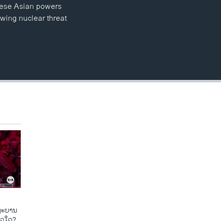
these Asian powers
owing nuclear threat
​ຖະ​ບານ
ແນວ​ໃດ?