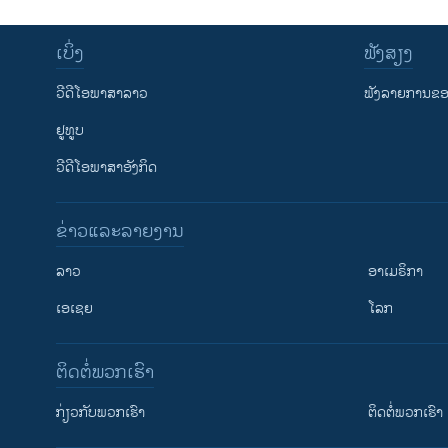
ເບິ່ງ
ຟັງສຽງ
ວີດີໂອພາສາລາວ
ຟັງລາຍການຂອງ
ຢູທູບ
ວີດີໂອພາສາອັງກິດ
ຂ່າວແລະລາຍງານ
ລາວ
ອາເມຣິກາ
ເອເຊຍ
ໂລກ
ຕິດຕໍ່ພວກເຮົາ
ກ່ຽວກັບພວກເຮົາ
ຕິດຕໍ່ພວກເຮົາ