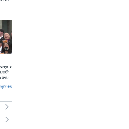
​ຂອງ​ນະ​
​ຫວັງ​
​ກະ​ສານ
ົດທຸກຕອນ