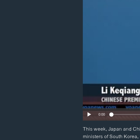
ວິທະຍາສາດ-ເທັກໂນໂລຈີ
ທຸລະກິດ
ພາສາອັງກິດ
ວີດີໂອ
ສຽງ
ລາຍການກະຈາຍສຽງ
ລາຍງານ
0:00
This week, Japan and China
ministers of South Korea, 