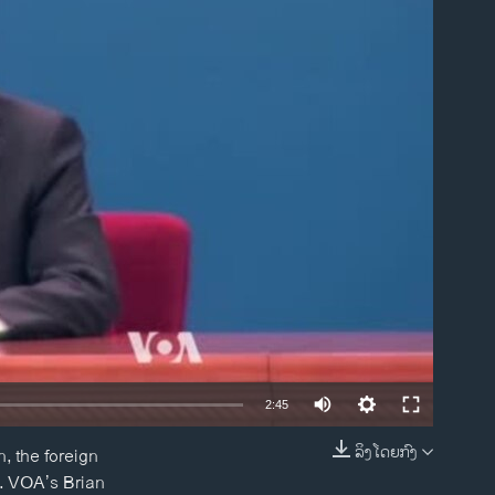
ble
2:45
ລິງໂດຍກົງ
n, the foreign
EMBED
s. VOA’s Brian