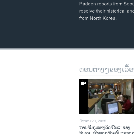
Padden reports from Seoul
resolve their historical a
from North Korea.
ຕອນຕ່າງໆຂອງເລື້ອ
ມັງກອນ 20, 2025
‘ການຈັບກຸມທາງດິດຈິໂຕລ’ ຂອງ
ອິນເດຍ ເຊິ່ງພວກຕົວະຕົ້ມຫລອກ