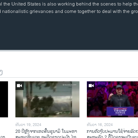
 the United States is also working behind the scenes to help 
nd nationalistic grievances and come together to deal with the gr
ງ
ທັນວາ 19, 2024
ທັນວາ 16, 2024
20 ປີຫຼັງ​ຈາກ​ເຫດ​ຄື້ນ​ຊຸ​ນາ​ມິ ໃນ​ມະ​ຫາ​
ການ​ຕັດ​ງົບ​ປະ​ມານ​ໃຊ້​ຈ່າຍ​ລັດ
ລວງ
ສະ​ໝຸດ​ອິນ​ເດຍ ອະ​ດີດ​ຊາວ​ປະ​ມົງ ໄທ
ສະ​ຫະ​ລັດ 2 ຕື້​ໂດ​ລາ​ຈະ​ເປັນ​