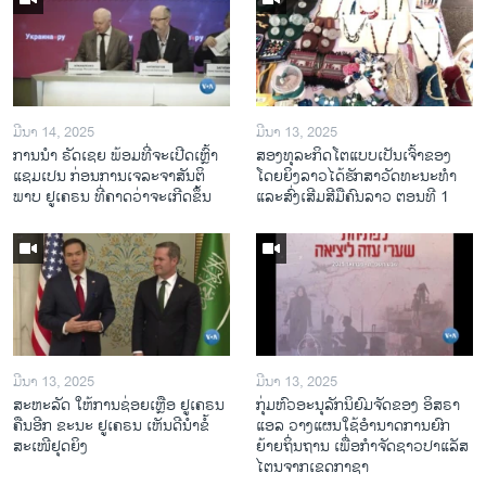
ມີນາ 14, 2025
ມີນາ 13, 2025
ການ​ນຳ ຣັດ​ເຊຍ ພ້ອມ​ທີ່​ຈະ​ເປີ​ດ​ເຫຼົ້າ​
ສອງທຸລະກິດໂຕແບບເປັນເຈົ້າຂອງ
ແຊມ​ເປນ ກ່ອນການ​ເຈ​ລະ​ຈາ​ສັນ​ຕິ​
ໂດຍຍິງລາວໄດ້ຮັກສາວັດທະນະທຳ
ພາບ ຢູ​ເຄ​ຣນ ທີ່​ຄາດ​ວ່າ​ຈະ​ເກີດ​ຂຶ້ນ
ແລະສົ່ງເສີມສີມືຄົນລາວ ຕອນທີ 1
ມີນາ 13, 2025
ມີນາ 13, 2025
ສະຫະລັດ ໃຫ້ການຊ່ອຍເຫຼືອ ຢູເຄຣນ
ກຸ່ມຫົວອະນຸລັກນິຍົມຈັດຂອງ ອິສຣາ
ຄືນອີກ ຂະນະ ຢູເຄຣນ ເຫັນດີນຳຂໍ້
ແອລ ວາງແຜນໃຊ້ອຳນາດການຍົກ
ສະເໜີຢຸດຍິງ
ຍ້າຍຖິ່ນຖານ ເພື່ອກຳຈັດຊາວປາແລັສ
ໄຕນຈາກເຂດກາຊາ