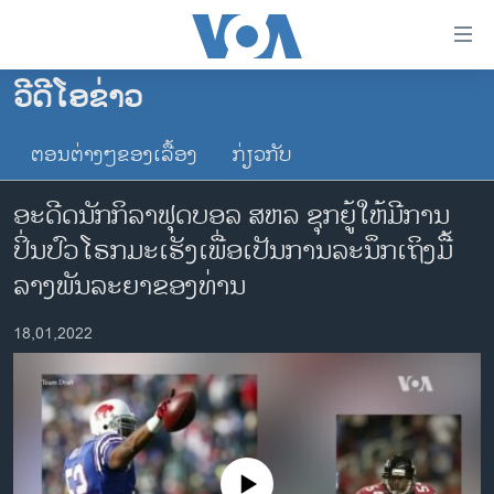
ລິ້ງ
ສຳຫລັບ
ເຂົ້າ
ວີດີໂອຂ່າວ
ຫາ
ໂຮມເພຈ
ຂ້າມ
ຕອນຕ່າງໆຂອງເລື້ອງ
ກ່ຽວກັບ
ລາວ
ຂ້າມ
ອາເມຣິກາ
ຂ້າມ
ອະດີດນັກກິລາຟຸດບອ​ລ ສຫລ ຊຸກ​ຍູ້​ໃຫ້​ມີ​ການ​
ໄປ
ການເລືອກຕັ້ງ ປະທານາທີບໍດີ ສະຫະລັດ 2024
ປິ່ນ​ປົວ​ໂຣກ​ມະ​ເຮັງ​ເພື່ອ​ເປັນ​ການ​ລະ​ນຶກ​ເຖິງມື້​
ຫາ
ຂ່າວ​ຈີນ
ລາງ​ພັນ​ລະ​ຍາ​ຂອງທ່ານ
ຊອກ
ຄົ້ນ
ໂລກ
18,01,2022
ເອເຊຍ
ອິດສະຫຼະພາບດ້ານການຂ່າວ
ຊີວິດຊາວລາວ
ຊຸມຊົນຊາວລາວ
No media source currently available