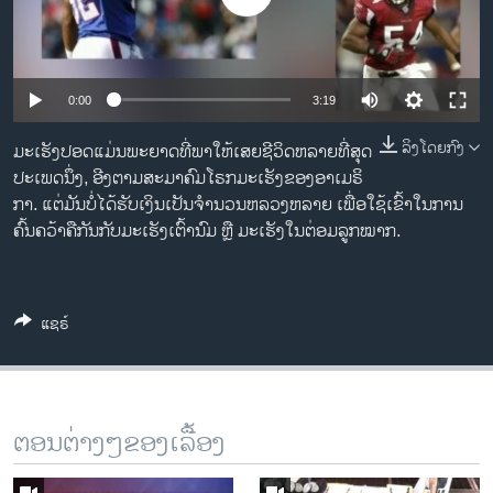
ວິທະຍາສາດ-ເທັກໂນໂລຈີ
ທຸລະກິດ
ພາສາອັງກິດ
0:00
3:19
ວີດີໂອ
ລິງໂດຍກົງ
ມະເຮັງປອດແມ່ນພະ​ຍາດທີ່ພາ​ໃຫ້ເສຍຊີວິດຫລາຍທີ່ສຸດ
ສຽງ
ປະ​ເພດ​ນຶ່ງ, ອີງຕາມສະມາຄົມໂຣກມະເຮັງຂອງອາເມຣິ​
ກາ. ແຕ່ມັນບໍ່ໄດ້ຮັບເງິນ​ເປັນ​ຈຳ​ນວນ​ຫລວງ​ຫລາຍ ເພື່ອ​ໃຊ້​ເຂົ້າ​ໃນການ
ລາຍການກະຈາຍສຽງ
ຄົ້ນຄວ້າຄື​ກັນກັບມະເຮັງເຕົ້ານົມ ຫຼື ມະ​ເຮັງ​ໃນຕ່ອມລູກໝາກ.
ຕິດຕາມພວກເຮົາ ທີ່
ລາຍງານ
ແຊຣ໌
ພາສາຕ່າງໆ
ຕອນຕ່າງໆຂອງເລື້ອງ