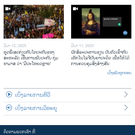
ມີນາ 12, 2025
ມີນາ 11, 2025
ທູດພິິເສດກ່ຽວກັບໂຕປະກັນຂອງ
ນັກ​ສິ​ລະ​ປະ​ການ​ຂຽນ ປັບ​ຕົວ​ເຂົ້າ​ກັບ​
ສະຫະລັດ ເອີ້ນການພົບປະກັບ ກຸ່ມ
ເທັກ​ໂນ​ໂລ​ຈີ​ປັນ​ຍາ​ປະ​ດິດ ເພື່ອ​ໃຫ້​ໄດ້​
ຮາມາສ ວ່າ 'ມີປະໂຫຍດຫຼາຍ'
ກ​ານ​ຄວບ​ຄຸມ​ສິ່ງ​ສ້າງ​ສັນ
ເບິ່ງໝົດທຸກຕອນ
ເບິ່ງລາຍການທີວີ
ເບິ່ງລາຍການວິທະຍຸ
ຕິດຕາມພວກເຮົາ ທີ່