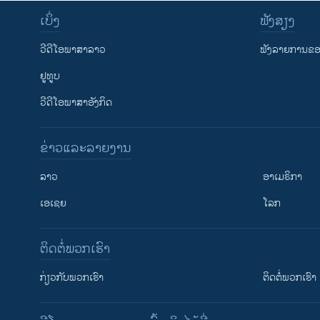
ເບິ່ງ
ຟັງສຽງ
ວີດີໂອພາສາລາວ
ຟັງລາຍການຂອງ
ຢູທູບ
ວີດີໂອພາສາອັງກິດ
ຂ່າວແລະລາຍງານ
ລາວ
ອາເມຣິກາ
ເອເຊຍ
ໂລກ
ຕິດຕໍ່ພວກເຮົາ
ກ່ຽວກັບພວກເຮົາ
ຕິດຕໍ່ພວກເຮົາ