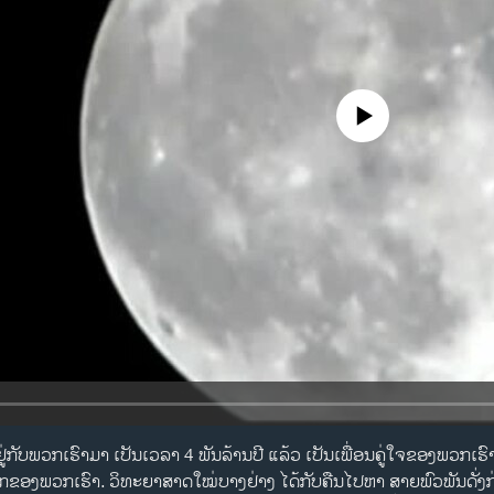
No media source currently availa
ູ່ກັບພວກເຮົາມາ ເປັນເວລາ 4 ພັນລ້ານປີ ແລ້ວ ເປັນເພື່ອນຄູ່ໃຈຂອງພວກເຮົາ
ລກຂອງພວກເຮົາ. ວິທະຍາສາດໃໝ່ບາງຢ່າງ ໄດ້ກັບຄືນໄປຫາ ສາຍພົວພັນດັ່