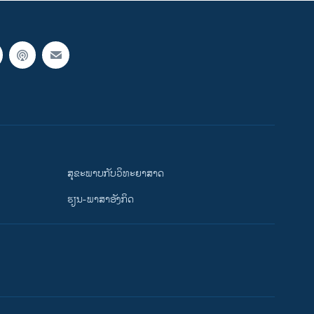
ສຸຂະພາບກັບວິທະຍາສາດ
ຮຽນ-ພາສາອັງກິດ