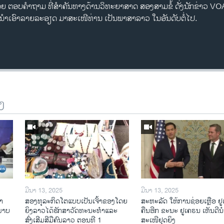
ອຍ ຕອບຄຳຖາມ ທີ່ສຳຄັນທາງດ້ານວິທະຍາສາດ ສອງສາມຂໍ້ ດັ່ງນັກ​ຂ່າວ V
ນຳເອົາລາຍ​ລະອຽດ​ ມາສະ​ເໜີ​ທ່ານ ເປັນພາສາລາວ ໃນອັນດັບຕໍ່ໄປ.
ງ
ມີນາ 13, 2025
ມີນາ 13, 2025
າ​
ສອງທຸລະກິດໂຕແບບເປັນເຈົ້າຂອງໂດຍ
ສະຫະລັດ ໃຫ້ການຊ່ອຍເຫຼືອ ຢ
​ພາບ
ຍິງລາວໄດ້ຮັກສາວັດທະນະທຳແລະ
ຄືນອີກ ຂະນະ ຢູເຄຣນ ເຫັນດີນຳ
ສົ່ງເສີມສີມືຄົນລາວ ຕອນທີ 1
ສະເໜີຢຸດຍິງ