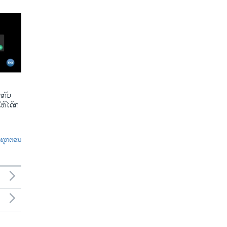
​ກັບ​
້​ໄດ້​ກ​
ົດທຸກຕອນ