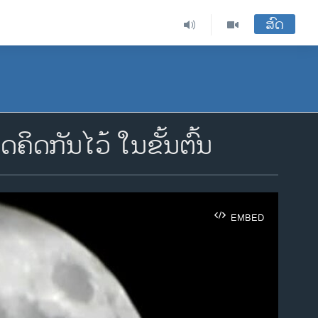
ສົດ
ດຄິດກັນໄວ້ ໃນຂັ້ນຕົ້ນ
EMBED