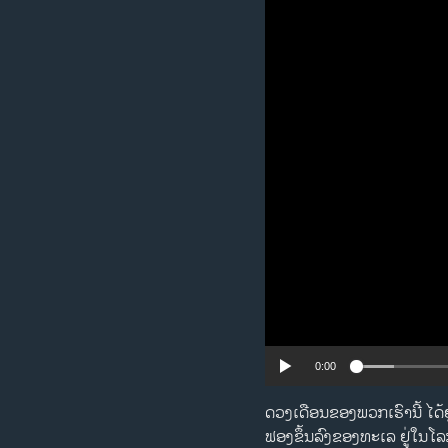
ວິທະຍາສາດ-ເທັກໂນໂລຈີ
ທຸລະກິດ
ພາສາອັງກິດ
ວີດີໂອ
ສຽງ
ລາຍການກະຈາຍສຽງ
ລາຍງານ
0:00
ດວງເດືອນຂອງພວກເຮົານີ້ ໄດ້ຢ
ຟອງຂຶ້ນລົງຂອງທະເລ ຢູ່ໃນໂ