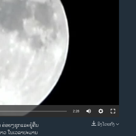
ble
2:28
ລິງໂດຍກົງ
 ຄ່ອຍໆຊຸກແລະຍູ້ຄື້ນ
EMBED
ງກ່າວ ໃນເວລາປະມານ