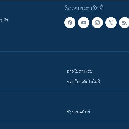
ຕິດຕາມພວກເຮົາ ທີ່
ເຮົາ
ລາວໃນຕ່າງແດນ
ທຸລະກິດ-ເທັກໂນໂລຈີ
ຟັງພອດແຄັສຕ໌