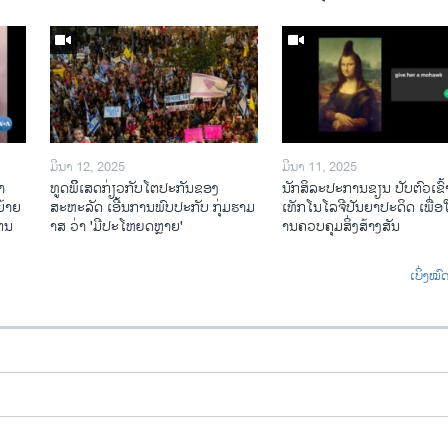
ມີນາ 12, 2025
ມີນາ 11, 2025
າ
ທູດພິິເສດກ່ຽວກັບໂຕປະກັນຂອງ
ນັກ​ສິ​ລະ​ປະ​ການ​ຂຽນ ປັບ​ຕົວ​ເຂົ້າ
້າຍ
ສະຫະລັດ ເອີ້ນການພົບປະກັບ ກຸ່ມຮາມ
ເທັກ​ໂນ​ໂລ​ຈີ​ປັນ​ຍາ​ປະ​ດິດ ເພື່ອ​ໃຫ
ໄຕນ
າສ ວ່າ 'ມີປະໂຫຍດຫຼາຍ'
ານ​ຄວບ​ຄຸມ​ສິ່ງ​ສ້າງ​ສັນ
ເບິ່ງໝ