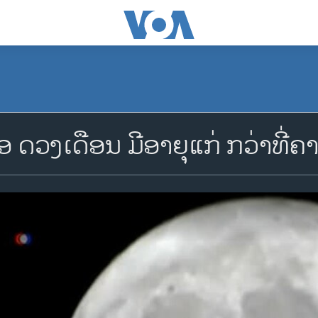
ໂອ ດວງເດືອນ ມີອາຍຸແກ່ ກວ່າທີ່ຄາ