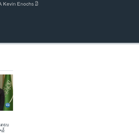
OA Kevin Enochs ມີ
ູເຄຣນ
ຂໍ້