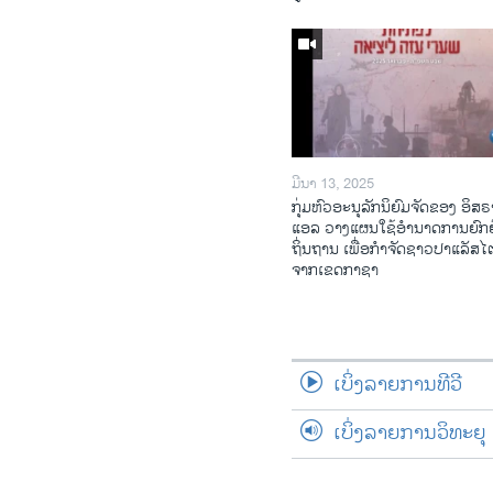
ມີນາ 13, 2025
ກຸ່ມຫົວອະນຸລັກນິຍົມຈັດຂອງ ອິສຣ
ແອລ ວາງແຜນໃຊ້ອຳນາດການຍົກຍ
ຖິ່ນຖານ ເພື່ອກຳຈັດຊາວປາແລັສ
ຈາກເຂດກາຊາ
ເບິ່ງລາຍການທີວີ
ເບິ່ງລາຍການວິທະຍຸ