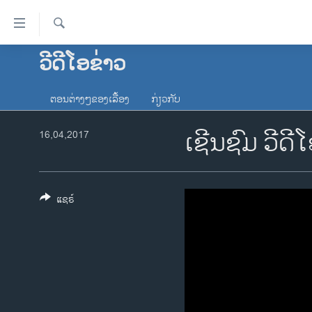
ລິ້ງ
ສຳຫລັບ
ເຂົ້າ
ຄົ້ນຫາ
ວີດີໂອຂ່າວ
ໂຮມເພຈ
ຫາ
ລາວ
ຂ້າມ
ຕອນຕ່າງໆຂອງເລື້ອງ
ກ່ຽວກັບ
ຂ້າມ
ອາເມຣິກາ
ຂ້າມ
ເຊີນຊົມ ວີດີ
16,04,2017
ການເລືອກຕັ້ງ ປະທານາທີບໍດີ ສະຫະລັດ
ໄປ
2024
ຫາ
ຂ່າວ​ຈີນ
ຊອກ
ຄົ້ນ
ແຊຣ໌
ໂລກ
ເອເຊຍ
ອິດສະຫຼະພາບດ້ານການຂ່າວ
ຊີວິດຊາວລາວ
ຊຸມຊົນຊາວລາວ