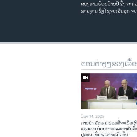
ສອງສາມຮ້ອຍລ້ານປີ ຊຶ່ງຈະຊ່
ລາຍງານ ​ຊຶ່ງໄຊຈະເລີນສຸກ ຈະ
ຕອນຕ່າງໆຂອງເລື້ອ
ມີນາ 14, 2025
ການ​ນຳ ຣັດ​ເຊຍ ພ້ອມ​ທີ່​ຈະ​ເປີ​ດ​ເຫຼົ້
ແຊມ​ເປນ ກ່ອນການ​ເຈ​ລະ​ຈາ​ສັນ​ຕິ
ຢູ​ເຄ​ຣນ ທີ່​ຄາດ​ວ່າ​ຈະ​ເກີດ​ຂຶ້ນ