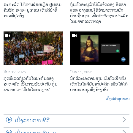
ສະຫະລັດ ໃຫ້ການຊ່ອຍເຫຼືອ ຢູເຄຣນ
ກຸ່ມຫົວອະນຸລັກນິຍົມຈັດຂອງ ອິສຣາ
ຄືນອີກ ຂະນະ ຢູເຄຣນ ເຫັນດີນຳຂໍ້
ແອລ ວາງແຜນໃຊ້ອຳນາດການຍົກ
ສະເໜີຢຸດຍິງ
ຍ້າຍຖິ່ນຖານ ເພື່ອກຳຈັດຊາວປາແລັສ
ໄຕນຈາກເຂດກາຊາ
ມີນາ 12, 2025
ມີນາ 11, 2025
ທູດພິິເສດກ່ຽວກັບໂຕປະກັນຂອງ
ນັກ​ສິ​ລະ​ປະ​ການ​ຂຽນ ປັບ​ຕົວ​ເຂົ້າ​ກັບ​
ສະຫະລັດ ເອີ້ນການພົບປະກັບ ກຸ່ມ
ເທັກ​ໂນ​ໂລ​ຈີ​ປັນ​ຍາ​ປະ​ດິດ ເພື່ອ​ໃຫ້​ໄດ້​
ຮາມາສ ວ່າ 'ມີປະໂຫຍດຫຼາຍ'
ກ​ານ​ຄວບ​ຄຸມ​ສິ່ງ​ສ້າງ​ສັນ
ເບິ່ງໝົດທຸກຕອນ
ເບິ່ງລາຍການທີວີ