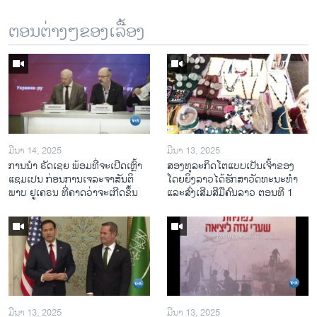
ຕອນຕ່າງໆຂອງເລື້ອງ
ມີນາ 14, 2025
ມີນາ 13, 2025
ການ​ນຳ ຣັດ​ເຊຍ ພ້ອມ​ທີ່​ຈະ​ເປີ​ດ​ເຫຼົ້າ​
ສອງທຸລະກິດໂຕແບບເປັນເຈົ້າຂອງ
ແຊມ​ເປນ ກ່ອນການ​ເຈ​ລະ​ຈາ​ສັນ​ຕິ​
ໂດຍຍິງລາວໄດ້ຮັກສາວັດທະນະທຳ
ພາບ ຢູ​ເຄ​ຣນ ທີ່​ຄາດ​ວ່າ​ຈະ​ເກີດ​ຂຶ້ນ
ແລະສົ່ງເສີມສີມືຄົນລາວ ຕອນທີ 1
ມີນາ 13, 2025
ມີນາ 13, 2025