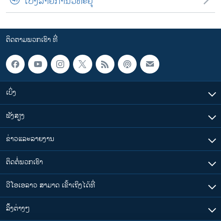
ເບິ່ງລາຍການວິທະຍຸ
ຕິດຕາມພວກເຮົາ ທີ່
ເບິ່ງ
ຟັງສຽງ
ຂ່າວແລະລາຍງານ
ຕິດຕໍ່ພວກເຮົາ
ວີໂອເອລາວ ສາມາດ ເຂົ້າເຖິງໄດ້ທີ່
​ລິ້ງ​ຕ່າງໆ