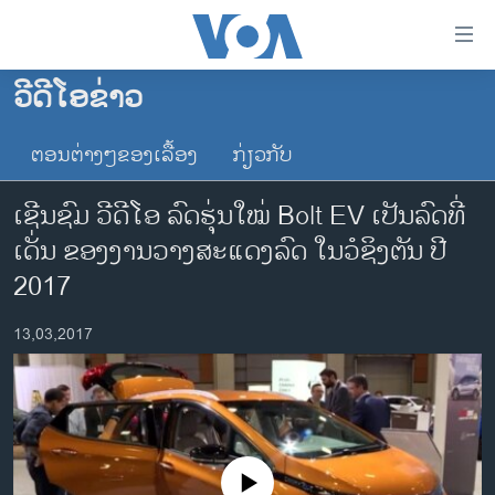
ລິ້ງ
ສຳຫລັບ
ເຂົ້າ
ວີດີໂອຂ່າວ
ຫາ
ໂຮມເພຈ
ຂ້າມ
ຕອນຕ່າງໆຂອງເລື້ອງ
ກ່ຽວກັບ
ລາວ
ຂ້າມ
ອາເມຣິກາ
ຂ້າມ
ເຊີນຊົມ ວີດີໂອ ລົດຮຸ່ນໃໝ່ Bolt EV ເປັນລົດທີ່
ໄປ
ການເລືອກຕັ້ງ ປະທານາທີບໍດີ ສະຫະລັດ 2024
ເດັ່ນ ຂອງງານວາງສະແດງລົດ ໃນວໍຊິງຕັນ ປີ
ຫາ
ຂ່າວ​ຈີນ
2017
ຊອກ
ຄົ້ນ
ໂລກ
13,03,2017
ເອເຊຍ
ອິດສະຫຼະພາບດ້ານການຂ່າວ
ຊີວິດຊາວລາວ
ຊຸມຊົນຊາວລາວ
No media source currently available