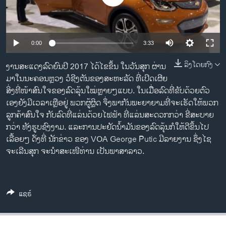
ວິທະຍາສາດ-ເທັກໂນໂລຈີ
ທຸລະກິດ
ພາສາອັງກິດ
0:00
3:33
ວີດີໂອ
ລິງໂດຍກົງ
ງານ​ສະ​ແດງ​ລົດ​ຍົນ​ປີ 2017 ​ໄດ້​ໄຂ​ຂຶ້ນ ​ໃນ​ວັນ​ສຸກ ຜ່ານ​
ມາໃນ​ນະຄອນຫຼວງ ​ວໍ​ຊີງ​ຕັນ​ຂອງ​ສະຫະລັດ ທີ່​ເປີດເຜີຍ
ສຽງ
ສິ່ງ​ທີ່​ໜ້າ​ສົນ​ໃຈຂອງ​ລົດລຸ້ນໃໝ່ຫຼາຍໆແບບ.​ ໃນເມືຶ່ອລົດ​ທີ່​ຂັບດ້ວຍ​ຕົວ​
ລາຍການກະຈາຍສຽງ
ເອງຍັງມີເວລາເຫຼືອຢູ່​ ພວກຜູ້ຜຼິດ ຈຶ່ງພາກັນ​ພະຍາຍາມ​ທີ່​ຈະເຮັດ​ໃຫ້ພວກ
ຕິດຕາມພວກເຮົາ ທີ່
ລູກຄ້າສົນໃຈ ກັບລົດທີ່ແລ່ນດ້ວຍໄຟຟ້າ ທີ່ແລ່ນສະດວກກວ່າ ຂີ່ສະບາຍ
ລາຍງານ
ກວ່າ ທັງຮູບຊົງງາມ. ​ແລະການ​ປະຢັດ​ນ້ຳມັນຂອງລົດລຸ້ນກໍໃຫ້ດີຂຶ້ນໄປ
ເລື້ອຍໆ ດ່ັງທີ່ ນັກ​ຂ່າວ ຂອງ VOA George Putic ມີລາຍງານ ​ຊຶ່ງໄຊ
ຈະເລີນສຸກ ຈະນຳສະ​ເໜີ​ທ່ານ ເປັນພາສາລາວ.
ພາສາຕ່າງໆ
ແຊຣ໌