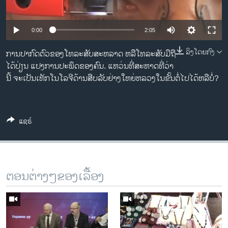
ວິທະຍາສາດ-ເທັກໂນໂລຈີ
ທຸລະກິດ
0:00
2:05
ພາສາອັງກິດ
ລິງໂດຍກົງ
ການປາກົດຕົວຂອງໂທລະສັບສະຫລາດ ຫລືໂທລະສັບມືຖື
ວີດີໂອ
ໄດ້ປ່ຽນ ແປງການປະພຶດຂອງຄົນ. ແຫວ່ນທີ່ສະຫາດທີ່ວ່າ
ນີ້ ຈະເປັນເທັກໂນໂລຈີດ້ານສືບລັບຢ່າງໃຫຍ່ຫລວງໃນຂັ້ນຕໍ່ໄປໄດ້ຫລືບໍ່?
ສຽງ
ລາຍການກະຈາຍສຽງ
ຕິດຕາມພວກເຮົາ ທີ່
ລາຍງານ
ແຊຣ໌
ພາສາຕ່າງໆ
ຕອນຕ່າງໆຂອງເລື້ອງ