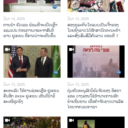
ມີນາ 14, 2025
ມີນາ 13, 2025
ການ​ນຳ ຣັດ​ເຊຍ ພ້ອມ​ທີ່​ຈະ​ເປີ​ດ​ເຫຼົ້າ​
ສອງທຸລະກິດໂຕແບບເປັນເຈົ້າຂອງ
ແຊມ​ເປນ ກ່ອນການ​ເຈ​ລະ​ຈາ​ສັນ​ຕິ​
ໂດຍຍິງລາວໄດ້ຮັກສາວັດທະນະທຳ
ພາບ ຢູ​ເຄ​ຣນ ທີ່​ຄາດ​ວ່າ​ຈະ​ເກີດ​ຂຶ້ນ
ແລະສົ່ງເສີມສີມືຄົນລາວ ຕອນທີ 1
ມີນາ 13, 2025
ມີນາ 13, 2025
ສະຫະລັດ ໃຫ້ການຊ່ອຍເຫຼືອ ຢູເຄຣນ
ກຸ່ມຫົວອະນຸລັກນິຍົມຈັດຂອງ ອິສຣາ
ຄືນອີກ ຂະນະ ຢູເຄຣນ ເຫັນດີນຳຂໍ້
ແອລ ວາງແຜນໃຊ້ອຳນາດການຍົກ
ສະເໜີຢຸດຍິງ
ຍ້າຍຖິ່ນຖານ ເພື່ອກຳຈັດຊາວປາແລັສ
ໄຕນຈາກເຂດກາຊາ