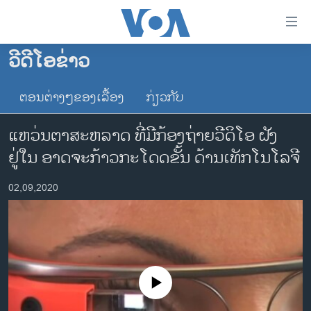
ລິ້ງ
ສຳຫລັບ
ເຂົ້າ
ວີດີໂອຂ່າວ
ຫາ
ໂຮມເພຈ
ຂ້າມ
ຕອນຕ່າງໆຂອງເລື້ອງ
ກ່ຽວກັບ
ລາວ
ຂ້າມ
ອາເມຣິກາ
ຂ້າມ
ແຫວ່ນຕາສະຫລາດ ທີ່ມີກ້ອງຖ່າຍວີດິໂອ ຝັງ
ໄປ
ການເລືອກຕັ້ງ ປະທານາທີບໍດີ ສະຫະລັດ 2024
ຢູ່ໃນ ອາດຈະກ້າວກະໂດດຂັ້ນ ດ້ານເທັກໂນໂລຈີ
ຫາ
ຂ່າວ​ຈີນ
ຊອກ
02,09,2020
ຄົ້ນ
ໂລກ
ເອເຊຍ
ອິດສະຫຼະພາບດ້ານການຂ່າວ
ຊີວິດຊາວລາວ
No media source currently available
ຊຸມຊົນຊາວລາວ