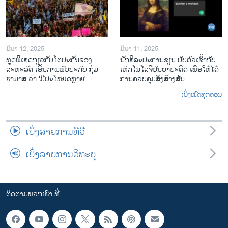
ມີນາ 12, 2025
ມີນາ 11, 2025
ທູດພິິເສດກ່ຽວກັບໂຕປະກັນຂອງ
ນັກ​ສິ​ລະ​ປະ​ການ​ຂຽນ ປັບ​ຕົວ​ເຂົ້າ​ກັບ​
ສະຫະລັດ ເອີ້ນການພົບປະກັບ ກຸ່ມ
ເທັກ​ໂນ​ໂລ​ຈີ​ປັນ​ຍາ​ປະ​ດິດ ເພື່ອ​ໃຫ້​ໄດ້​
ຮາມາສ ວ່າ 'ມີປະໂຫຍດຫຼາຍ'
ກ​ານ​ຄວບ​ຄຸມ​ສິ່ງ​ສ້າງ​ສັນ
ເບິ່ງໝົດທຸກຕອນ
ເບິ່ງລາຍການທີວີ
ເບິ່ງລາຍການວິທະຍຸ
ຕິດຕາມພວກເຮົາ ທີ່