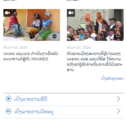
ທັນວາ 04, 2024
ທັນວາ 03, 2024
ປະ​ເທດ ແຊມ​ເບຍ ດຳ​ເນີນ​ງາ​ເພື່ອ​ພັດ​
ກົດ​ໝາຍ​ເມືອງ​ສະ​ຖານ​ທີ່ຫຼົບ​ໄພ​ຂອງ​
ທະ​ນາ​ການ​ຕໍ່​ສູ້​ກັບ​ HIV/AIDS
ນະ​ຄອນ ລອ​ສ ແອນ​ເຈີ​ລິ​ສ ໃຫ້​ຄວາມ​
ຫວັງ​ແກ່​ຜູ້​ຍົກ​ຍ້າຍ​ຖິ່ນ​ຖານ​ທີ່ບໍ່​ມີ​ເອ​ກະ​
ສານ
ເບິ່ງໝົດທຸກຕອນ
ເບິ່ງລາຍການທີວີ
ເບິ່ງລາຍການວິທະຍຸ