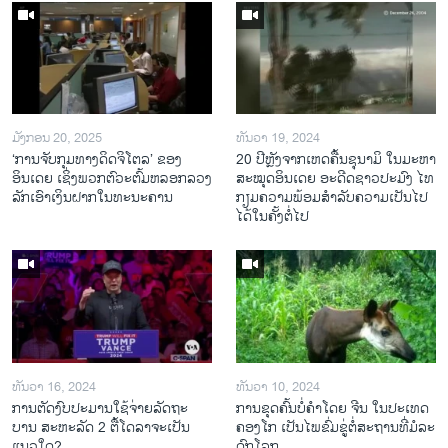
ມັງກອນ 20, 2025
ທັນວາ 19, 2024
‘ການຈັບກຸມທາງດິດຈິໂຕລ’ ຂອງ
20 ປີຫຼັງ​ຈາກ​ເຫດ​ຄື້ນ​ຊຸ​ນາ​ມິ ໃນ​ມະ​ຫາ​
ອິນເດຍ ເຊິ່ງພວກຕົວະຕົ້ມຫລອກລວງ
ສະ​ໝຸດ​ອິນ​ເດຍ ອະ​ດີດ​ຊາວ​ປະ​ມົງ ໄທ
ລັກເອົາເງິນຝາກໃນທະນະຄານ
ກຽມ​ຄວາມ​ພ້ອມ​ສຳ​ລັບ​ຄວາມ​ເປັນ​ໄປ​
ໄດ້​ໃນ​ຄັ້ງ​ຕໍ່​ໄປ
ທັນວາ 16, 2024
ທັນວາ 10, 2024
ການ​ຕັດ​ງົບ​ປະ​ມານ​ໃຊ້​ຈ່າຍ​ລັດ​ຖະ​
ການ​ຂຸດ​ຄົ້ນ​ບໍ່​ຄຳ​ໂດຍ ຈີນ ໃນ​ປະ​ເທດ
ບານ ສະ​ຫະ​ລັດ 2 ຕື້​ໂດ​ລາ​ຈະ​ເປັນ​
ຄອງ​ໂກ ເປັນ​ໄພ​ຂົ່ມ​ຂູ່​ຕໍ່​ສະ​ຖານ​ທີ່​ມໍ​ລະ​
ແນວ​ໃດ?
ດົກ​ໂລກ​