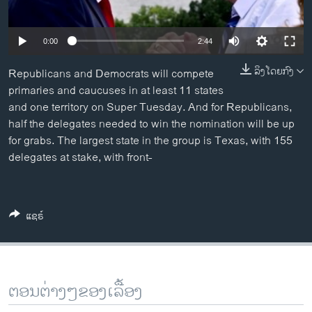
ວິທະຍາສາດ-ເທັກໂນໂລຈີ
ທຸລະກິດ
0:00
2:44
ພາສາອັງກິດ
ລິງໂດຍກົງ
Republicans and Democrats will compete
ວີດີໂອ
primaries and caucuses in at least 11 states
and one territory on Super Tuesday. And for Republicans,
ສຽງ
half the delegates needed to win the nomination will be up
for grabs. The largest state in the group is Texas, with 155
ລາຍການກະຈາຍສຽງ
ຕິດຕາມພວກເຮົາ ທີ່
delegates at stake, with front-
ລາຍງານ
ພາສາຕ່າງໆ
ແຊຣ໌
ຕອນຕ່າງໆຂອງເລື້ອງ