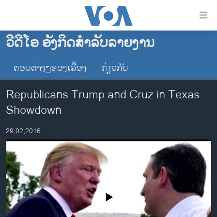
ລິ້ງ
ສຳຫລັບ
ເຂົ້າ
ວີດີໂອ ອັງກິດສຳລັບລາຍງານ
ຫາ
ໂຮມເພຈ
ຂ້າມ
ຕອນຕ່າງໆຂອງເລື້ອງ
ກ່ຽວກັບ
ລາວ
ຂ້າມ
ອາເມຣິກາ
ຂ້າມ
Republicans Trump and Cruz in Texas
ໄປ
ການເລືອກຕັ້ງ ປະທານາທີບໍດີ ສະຫະລັດ 2024
Showdown
ຫາ
ຂ່າວ​ຈີນ
ຊອກ
29,02,2016
ຄົ້ນ
ໂລກ
ເອເຊຍ
ອິດສະຫຼະພາບດ້ານການຂ່າວ
ຊີວິດຊາວລາວ
No media source currently available
ຊຸມຊົນຊາວລາວ