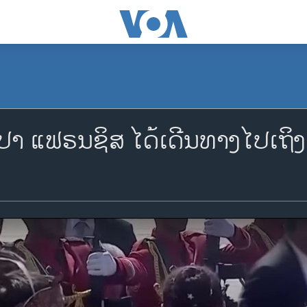
 ແຟຣນຊິສ ໄດ້ເດີນທາງໄປເຖິງ ຕ