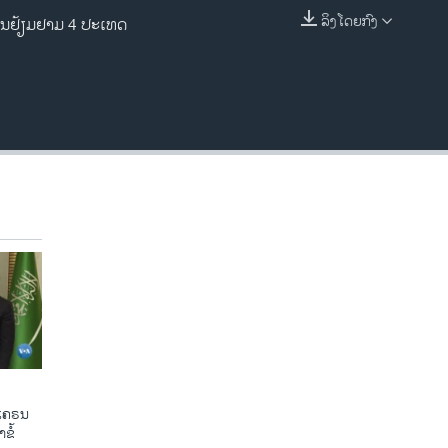
ລິງໂດຍກົງ
ການຢ້ຽມຢາມ 4 ປະເທດ
EMBED
ູເຄຣນ
ຂໍ້