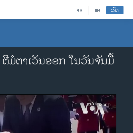
ສົດ
ີມໍຕາເວັນອອກ ໃນວັນຈັນມື້
EMBED