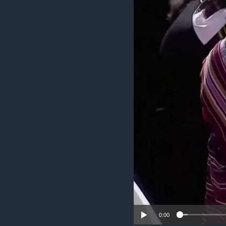
ວິທະຍາສາດ-ເທັກໂນໂລຈີ
ທຸລະກິດ
ພາສາອັງກິດ
ວີດີໂອ
ສຽງ
ລາຍການກະຈາຍສຽງ
ລາຍງານ
0:00