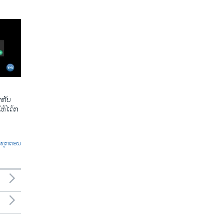
​ກັບ​
້​ໄດ້​ກ​
ົດທຸກຕອນ