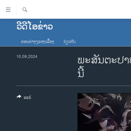
ລິ້ງ
ສຳຫລັບ
ເຂົ້າ
ຄົ້ນຫາ
ວີດີໂອຂ່າວ
ໂຮມເພຈ
ຫາ
ລາວ
ຂ້າມ
ຕອນຕ່າງໆຂອງເລື້ອງ
ກ່ຽວກັບ
ຂ້າມ
ອາເມຣິກາ
ຂ້າມ
ພະສັນຕະປາປາ
10,09,2024
ການເລືອກຕັ້ງ ປະທານາທີບໍດີ ສະຫະລັດ
ໄປ
2024
ຫາ
ນີ້
ຂ່າວ​ຈີນ
ຊອກ
ຄົ້ນ
ໂລກ
ເອເຊຍ
ແຊຣ໌
ອິດສະຫຼະພາບດ້ານການຂ່າວ
ຊີວິດຊາວລາວ
ຊຸມຊົນຊາວລາວ