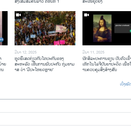
ສົ່ງເສີມສີມືຄົນລາວ ຕອນທີ 1
ສະເໜີຢຸດຍິງ
ມີນາ 12, 2025
ມີນາ 11, 2025
າ
ທູດພິິເສດກ່ຽວກັບໂຕປະກັນຂອງ
ນັກ​ສິ​ລະ​ປະ​ການ​ຂຽນ ປັບ​ຕົວ​ເຂົ້າ
້າຍ
ສະຫະລັດ ເອີ້ນການພົບປະກັບ ກຸ່ມຮາມ
ເທັກ​ໂນ​ໂລ​ຈີ​ປັນ​ຍາ​ປະ​ດິດ ເພື່ອ​ໃຫ
ໄຕນ
າສ ວ່າ 'ມີປະໂຫຍດຫຼາຍ'
ານ​ຄວບ​ຄຸມ​ສິ່ງ​ສ້າງ​ສັນ
ເບິ່ງໝ