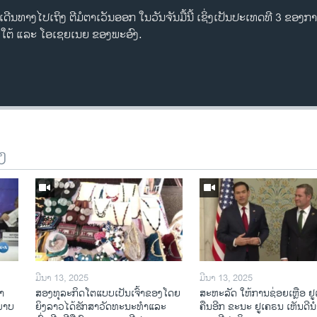
ີນທາງໄປເຖິງ ຕີມໍຕາເວັນອອກ ໃນວັນຈັນມື້ນີ້ ເຊິ່ງເປັນປະເທດທີ 3 ຂອງ
ໃຕ້ ແລະ ໂອເຊຍເນຍ ຂອງພະອົງ.
ງ
ມີນາ 13, 2025
ມີນາ 13, 2025
າ​
ສອງທຸລະກິດໂຕແບບເປັນເຈົ້າຂອງໂດຍ
ສະຫະລັດ ໃຫ້ການຊ່ອຍເຫຼືອ ຢ
​ພາບ
ຍິງລາວໄດ້ຮັກສາວັດທະນະທຳແລະ
ຄືນອີກ ຂະນະ ຢູເຄຣນ ເຫັນດີນຳ