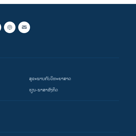
ສຸຂະພາບກັບວິທະຍາສາດ
ຮຽນ-ພາສາອັງກິດ