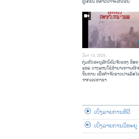
ຢູ​ເຄ​ຣນ ທີ່​ຄາດ​ວ່າ​ຈະ​ເກີດ​ຂຶ້ນ
ມີນາ 13, 2025
ກຸ່ມຫົວອະນຸລັກນິຍົມຈັດຂອງ ອິສຣ
ແອລ ວາງແຜນໃຊ້ອຳນາດການຍົກຍ
ຖິ່ນຖານ ເພື່ອກຳຈັດຊາວປາແລັສ
ຈາກເຂດກາຊາ
ເບິ່ງລາຍການທີວີ
ເບິ່ງລາຍການວິທະຍຸ