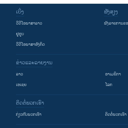
ເບິ່ງ
ຟັງສຽງ
ວີດີໂອພາສາລາວ
ຟັງລາຍການຂອງ
ຢູທູບ
ວີດີໂອພາສາອັງກິດ
ຂ່າວແລະລາຍງານ
ລາວ
ອາເມຣິກາ
ເອເຊຍ
ໂລກ
ຕິດຕໍ່ພວກເຮົາ
ກ່ຽວກັບພວກເຮົາ
ຕິດຕໍ່ພວກເຮົາ