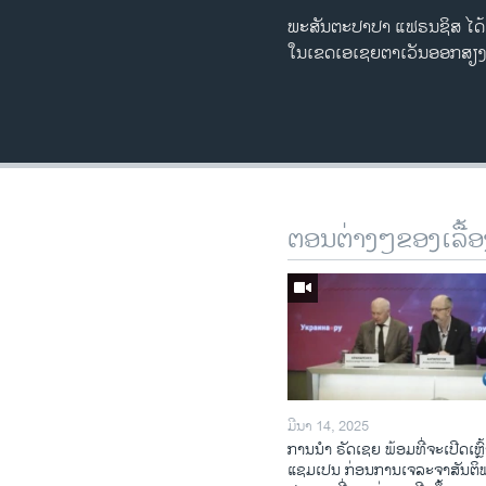
ພະສັນຕະປາປາ ແຟຣນຊິສ ໄດ້ເດ
ໃນເຂດເອເຊຍຕາເວັນອອກສຽງ
ຕອນຕ່າງໆຂອງເລື້ອ
ມີນາ 14, 2025
ການ​ນຳ ຣັດ​ເຊຍ ພ້ອມ​ທີ່​ຈະ​ເປີ​ດ​ເຫຼົ້
ແຊມ​ເປນ ກ່ອນການ​ເຈ​ລະ​ຈາ​ສັນ​ຕິ