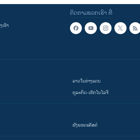
ຕິດຕາມພວກເຮົາ ທີ່
ເຮົາ
ລາວໃນຕ່າງແດນ
ທຸລະກິດ-ເທັກໂນໂລຈີ
ຟັງພອດແຄັສຕ໌