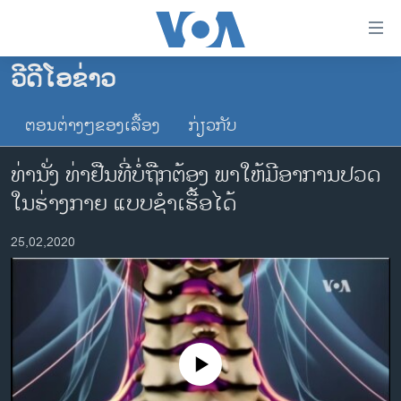
ລິ້ງ
ສຳຫລັບ
ເຂົ້າ
ວີດີໂອຂ່າວ
ຫາ
ໂຮມເພຈ
ຂ້າມ
ຕອນຕ່າງໆຂອງເລື້ອງ
ກ່ຽວກັບ
ລາວ
ຂ້າມ
ອາເມຣິກາ
ຂ້າມ
ທ່າ​ນັ່ງ ທ່າ​ຢືນ​ທີ່ບໍ່​ຖືກ​ຕ້ອງ ພາ​ໃຫ້​ມີ​ອາ​ການ​ປວດ
ໄປ
ການເລືອກຕັ້ງ ປະທານາທີບໍດີ ສະຫະລັດ 2024
ໃນ​ຮ່າງ​ກາຍ ​ແບບຊຳ​ເຮື້ອໄດ້
ຫາ
ຂ່າວ​ຈີນ
ຊອກ
25,02,2020
ຄົ້ນ
ໂລກ
ເອເຊຍ
ອິດສະຫຼະພາບດ້ານການຂ່າວ
ຊີວິດຊາວລາວ
No media source currently available
ຊຸມຊົນຊາວລາວ