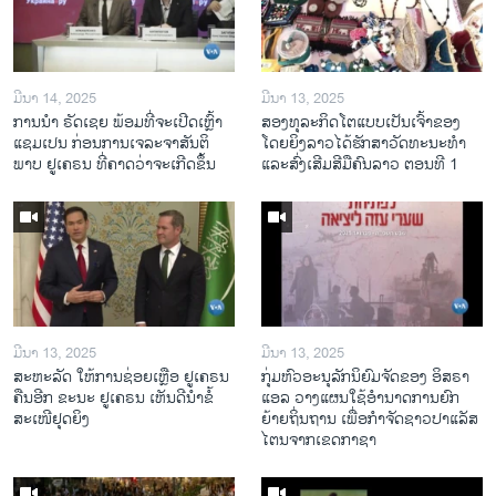
ມີນາ 14, 2025
ມີນາ 13, 2025
ການ​ນຳ ຣັດ​ເຊຍ ພ້ອມ​ທີ່​ຈະ​ເປີ​ດ​ເຫຼົ້າ​
ສອງທຸລະກິດໂຕແບບເປັນເຈົ້າຂອງ
ແຊມ​ເປນ ກ່ອນການ​ເຈ​ລະ​ຈາ​ສັນ​ຕິ​
ໂດຍຍິງລາວໄດ້ຮັກສາວັດທະນະທຳ
ພາບ ຢູ​ເຄ​ຣນ ທີ່​ຄາດ​ວ່າ​ຈະ​ເກີດ​ຂຶ້ນ
ແລະສົ່ງເສີມສີມືຄົນລາວ ຕອນທີ 1
ມີນາ 13, 2025
ມີນາ 13, 2025
ສະຫະລັດ ໃຫ້ການຊ່ອຍເຫຼືອ ຢູເຄຣນ
ກຸ່ມຫົວອະນຸລັກນິຍົມຈັດຂອງ ອິສຣາ
ຄືນອີກ ຂະນະ ຢູເຄຣນ ເຫັນດີນຳຂໍ້
ແອລ ວາງແຜນໃຊ້ອຳນາດການຍົກ
ສະເໜີຢຸດຍິງ
ຍ້າຍຖິ່ນຖານ ເພື່ອກຳຈັດຊາວປາແລັສ
ໄຕນຈາກເຂດກາຊາ