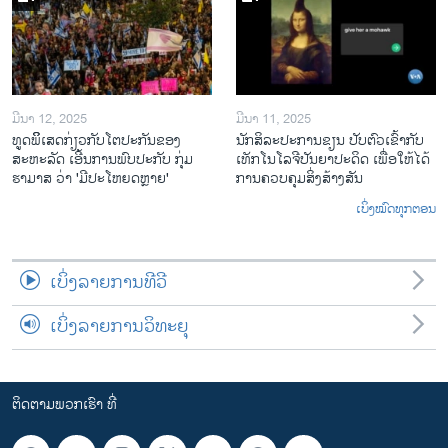
ມີນາ 12, 2025
ມີນາ 11, 2025
ທູດພິິເສດກ່ຽວກັບໂຕປະກັນຂອງ
ນັກ​ສິ​ລະ​ປະ​ການ​ຂຽນ ປັບ​ຕົວ​ເຂົ້າ​ກັບ​
ສະຫະລັດ ເອີ້ນການພົບປະກັບ ກຸ່ມ
ເທັກ​ໂນ​ໂລ​ຈີ​ປັນ​ຍາ​ປະ​ດິດ ເພື່ອ​ໃຫ້​ໄດ້​
ຮາມາສ ວ່າ 'ມີປະໂຫຍດຫຼາຍ'
ກ​ານ​ຄວບ​ຄຸມ​ສິ່ງ​ສ້າງ​ສັນ
ເບິ່ງໝົດທຸກຕອນ
ເບິ່ງລາຍການທີວີ
ເບິ່ງລາຍການວິທະຍຸ
ຕິດຕາມພວກເຮົາ ທີ່