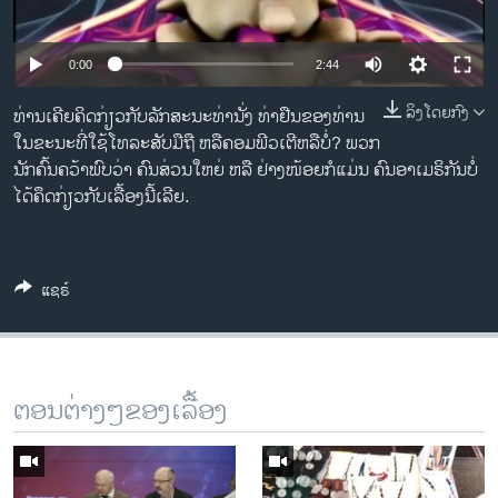
ວິທະຍາສາດ-ເທັກໂນໂລຈີ
ທຸລະກິດ
0:00
2:44
ພາສາອັງກິດ
ລິງໂດຍກົງ
ທ່ານເຄີຍຄິດກ່ຽວກັບລັກສະນະທ່າ​ນັ່ງ ທ່າ​ຢືນຂອງທ່ານ
ວີດີໂອ
ໃນຂະນະທີ່ໃຊ້ໂທລະສັບມືຖື ຫລືຄອມພີວເຕີຫລືບໍ່? ພວກ
ນັກຄົ້ນຄວ້າພົບວ່າ ຄົນສ່ວນໃຫຍ່ ຫລື ຢ່າງໜ້ອຍກໍແມ່ນ ຄົນອາເມຣິກັນບໍ່
ສຽງ
ໄດ້ຄຶດກ່ຽວກັບເລື້ອງນີ້ເລີຍ.
ລາຍການກະຈາຍສຽງ
ຕິດຕາມພວກເຮົາ ທີ່
ລາຍງານ
ແຊຣ໌
ພາສາຕ່າງໆ
ຕອນຕ່າງໆຂອງເລື້ອງ