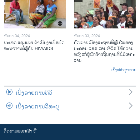
ທັນວາ 04, 2024
ທັນວາ 03, 2024
ປະ​ເທດ ແຊມ​ເບຍ ດຳ​ເນີນ​ງາ​ເພື່ອ​ພັດ​
ກົດ​ໝາຍ​ເມືອງ​ສະ​ຖານ​ທີ່ຫຼົບ​ໄພ​ຂອງ​
ທະ​ນາ​ການ​ຕໍ່​ສູ້​ກັບ​ HIV/AIDS
ນະ​ຄອນ ລອ​ສ ແອນ​ເຈີ​ລິ​ສ ໃຫ້​ຄວາມ​
ຫວັງ​ແກ່​ຜູ້​ຍົກ​ຍ້າຍ​ຖິ່ນ​ຖານ​ທີ່ບໍ່​ມີ​ເອ​ກະ​
ສານ
ເບິ່ງໝົດທຸກຕອນ
ເບິ່ງລາຍການທີວີ
ເບິ່ງລາຍການວິທະຍຸ
ຕິດຕາມພວກເຮົາ ທີ່