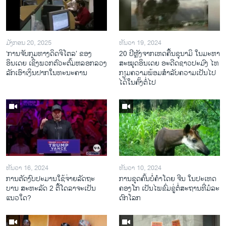
ມັງກອນ 20, 2025
ທັນວາ 19, 2024
‘ການຈັບກຸມທາງດິດຈິໂຕລ’ ຂອງ
20 ປີຫຼັງ​ຈາກ​ເຫດ​ຄື້ນ​ຊຸ​ນາ​ມິ ໃນ​ມະ​ຫາ​
ອິນເດຍ ເຊິ່ງພວກຕົວະຕົ້ມຫລອກລວງ
ສະ​ໝຸດ​ອິນ​ເດຍ ອະ​ດີດ​ຊາວ​ປະ​ມົງ ໄທ
ລັກເອົາເງິນຝາກໃນທະນະຄານ
ກຽມ​ຄວາມ​ພ້ອມ​ສຳ​ລັບ​ຄວາມ​ເປັນ​ໄປ​
ໄດ້​ໃນ​ຄັ້ງ​ຕໍ່​ໄປ
ທັນວາ 16, 2024
ທັນວາ 10, 2024
ການ​ຕັດ​ງົບ​ປະ​ມານ​ໃຊ້​ຈ່າຍ​ລັດ​ຖະ​
ການ​ຂຸດ​ຄົ້ນ​ບໍ່​ຄຳ​ໂດຍ ຈີນ ໃນ​ປະ​ເທດ
ບານ ສະ​ຫະ​ລັດ 2 ຕື້​ໂດ​ລາ​ຈະ​ເປັນ​
ຄອງ​ໂກ ເປັນ​ໄພ​ຂົ່ມ​ຂູ່​ຕໍ່​ສະ​ຖານ​ທີ່​ມໍ​ລະ​
ແນວ​ໃດ?
ດົກ​ໂລກ​