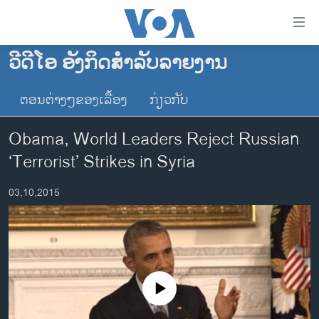
ລິ້ງ
ສຳຫລັບ
ເຂົ້າ
ວີດີໂອ ອັງກິດສຳລັບລາຍງານ
ຫາ
ໂຮມເພຈ
ຂ້າມ
ຕອນຕ່າງໆຂອງເລື້ອງ
ກ່ຽວກັບ
ລາວ
ຂ້າມ
ອາເມຣິກາ
ຂ້າມ
Obama, World Leaders Reject Russian
ໄປ
ການເລືອກຕັ້ງ ປະທານາທີບໍດີ ສະຫະລັດ 2024
‘Terrorist’ Strikes in Syria
ຫາ
ຂ່າວ​ຈີນ
ຊອກ
03,10,2015
ຄົ້ນ
ໂລກ
ເອເຊຍ
ອິດສະຫຼະພາບດ້ານການຂ່າວ
ຊີວິດຊາວລາວ
No media source currently available
ຊຸມຊົນຊາວລາວ