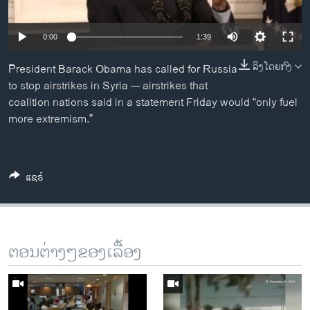
ວິທະຍາສາດ-ເທັກໂນໂລຈີ
ທຸລະກິດ
0:00
1:39
ພາສາອັງກິດ
ລິງໂດຍກົງ
President Barack Obama has called for Russia
ວີດີໂອ
to stop airstrikes in Syria — airstrikes that
coalition nations said in a statement Friday would “only fuel
ສຽງ
more extremism.”
ລາຍການກະຈາຍສຽງ
ຕິດຕາມພວກເຮົາ ທີ່
ລາຍງານ
ແຊຣ໌
ພາສາຕ່າງໆ
ຕອນຕ່າງໆຂອງເລື້ອງ