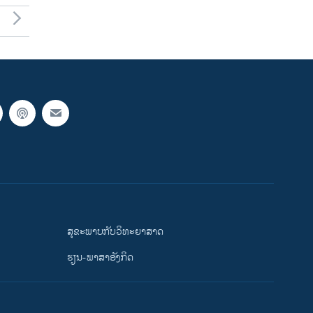
ສຸຂະພາບກັບວິທະຍາສາດ
ຮຽນ-ພາສາອັງກິດ