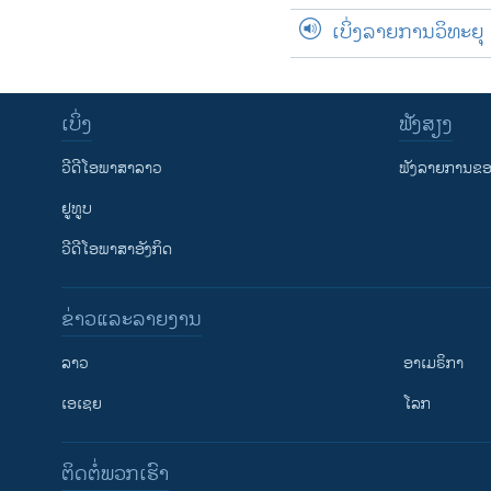
ເບິ່ງລາຍການວິທະຍຸ
ເບິ່ງ
ຟັງສຽງ
ວີດີໂອພາສາລາວ
ຟັງລາຍການຂອງ
ຢູທູບ
ວີດີໂອພາສາອັງກິດ
ຂ່າວແລະລາຍງານ
ລາວ
ອາເມຣິກາ
ເອເຊຍ
ໂລກ
ຕິດຕໍ່ພວກເຮົາ