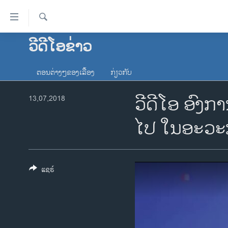
ລິ້ງ
ສຳຫລັບ
ເຂົ້າ
ຄົ້ນຫາ
ວີດີໂອຂ່າວ
ໂຮມເພຈ
ຫາ
ລາວ
ຂ້າມ
ຕອນຕ່າງໆຂອງເລື້ອງ
ກ່ຽວກັບ
ຂ້າມ
ອາເມຣິກາ
ຂ້າມ
ວີດີໂອ ອົງກ
13,07,2018
ການເລືອກຕັ້ງ ປະທານາທີບໍດີ ສະຫະລັດ
ໄປ
2024
ຫາ
ໄປ ໃນອະວະ
ຂ່າວ​ຈີນ
ຊອກ
ຄົ້ນ
ໂລກ
ເອເຊຍ
ແຊຣ໌
ອິດສະຫຼະພາບດ້ານການຂ່າວ
ຊີວິດຊາວລາວ
ຊຸມຊົນຊາວລາວ