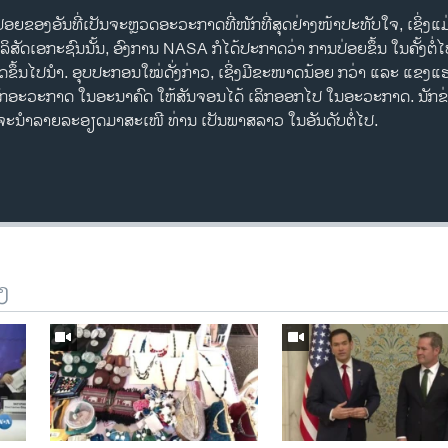
ນປ່ອຍຂອງອັນທີ່ເປັນຈະຫຼວດອະວະກາດທີ່ໜັກທີ່ສຸດຢ່າງໜ້າປະທັບໃຈ, ເຊິ່ງ
ໍລິສັດເອກະຊົນນັ້ນ, ອົງການ NASA ກໍໄດ້ປະກາດວ່າ ການປ່ອຍຂຶ້ນ ໃນຄັ້ງຕໍ
ເສດຂຶ້ນໄປນຳ. ອຸບປະກອນໃໝ່ດັ່ງກ່າວ, ເຊິ່ງມີຂະໜາດນ້ອຍ ກວ່າ ແລະ ແຂ
ັກອະວະກາດ ໃນອະນາຄົດ ໃຫ້ສັນຈອນໄດ້ ເລິກອອກໄປ ໃນອະວະກາດ. ນັກຂ່າ
ກ ຈະນຳລາຍລະອຽດມາສະເໜີ ທ່ານ ເປັນພາສລາວ ໃນອັນດັບຕໍ່ໄປ.
ງ