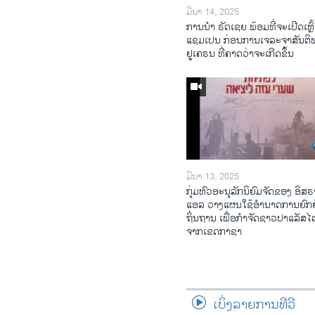
ມີນາ 14, 2025
ການ​ນຳ ຣັດ​ເຊຍ ພ້ອມ​ທີ່​ຈະ​ເປີ​ດ​ເຫຼົ້
ແຊມ​ເປນ ກ່ອນການ​ເຈ​ລະ​ຈາ​ສັນ​ຕິ
ຢູ​ເຄ​ຣນ ທີ່​ຄາດ​ວ່າ​ຈະ​ເກີດ​ຂຶ້ນ
ມີນາ 13, 2025
ກຸ່ມຫົວອະນຸລັກນິຍົມຈັດຂອງ ອິສຣ
ແອລ ວາງແຜນໃຊ້ອຳນາດການຍົກຍ
ຖິ່ນຖານ ເພື່ອກຳຈັດຊາວປາແລັສ
ຈາກເຂດກາຊາ
ເບິ່ງລາຍການທີວີ