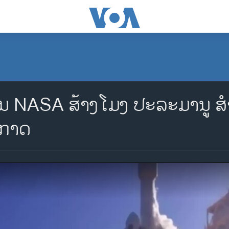
ານ NASA ສ້າງໂມງ ປະລະມານູ ສຳ
ກາດ