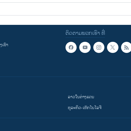
ຕິດຕາມພວກເຮົາ ທີ່
ເຮົາ
ລາວໃນຕ່າງແດນ
ທຸລະກິດ-ເທັກໂນໂລຈີ