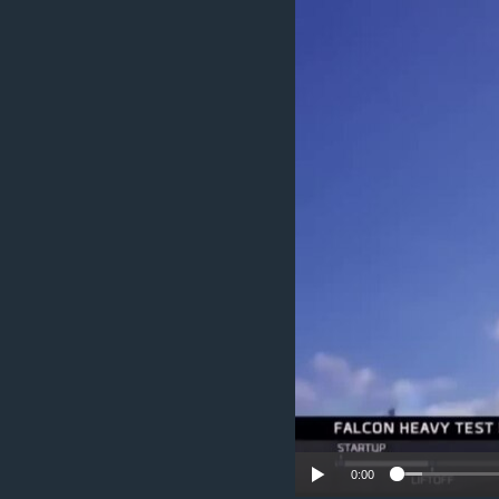
ວິທະຍາສາດ-ເທັກໂນໂລຈີ
ທຸລະກິດ
ພາສາອັງກິດ
ວີດີໂອ
ສຽງ
ລາຍການກະຈາຍສຽງ
ລາຍງານ
0:00