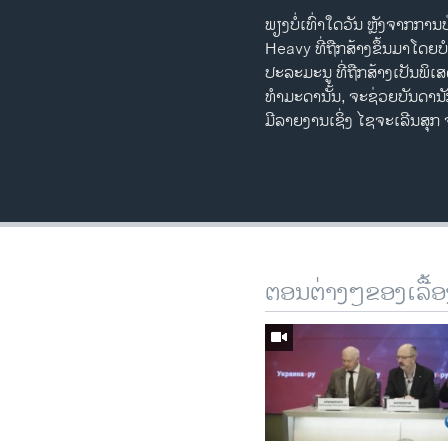
ພຽງບໍ່ເທົ່າໃດວັນ ຫຼັງຈາກກາ
Heavy ທີ່ຖືກສ້າງຂຶ້ນມາໂດຍບ
ປະລະມະນູ ທີ່ຖືກສ້າງເປັນພິ
ທຳມະດານັ້ນ, ຈະຊ່ວຍບັນດານ
ມີລາຍງານເຊິ່ງ ໄຊຈະເລີນສຸ
ຕອນຕ່າງໆຂອງເລື້ອ