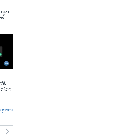
ູເຄຣນ
ຂໍ້
​ກັບ​
້​ໄດ້​ກ​
ົດທຸກຕອນ