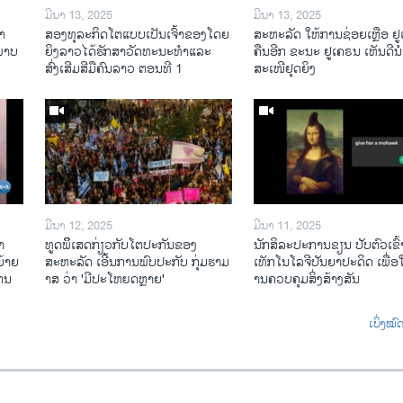
ມີນາ 13, 2025
ມີນາ 13, 2025
າ​
ສອງທຸລະກິດໂຕແບບເປັນເຈົ້າຂອງໂດຍ
ສະຫະລັດ ໃຫ້ການຊ່ອຍເຫຼືອ ຢ
​ພາບ
ຍິງລາວໄດ້ຮັກສາວັດທະນະທຳແລະ
ຄືນອີກ ຂະນະ ຢູເຄຣນ ເຫັນດີນຳ
ສົ່ງເສີມສີມືຄົນລາວ ຕອນທີ 1
ສະເໜີຢຸດຍິງ
ມີນາ 12, 2025
ມີນາ 11, 2025
າ
ທູດພິິເສດກ່ຽວກັບໂຕປະກັນຂອງ
ນັກ​ສິ​ລະ​ປະ​ການ​ຂຽນ ປັບ​ຕົວ​ເຂົ້າ
້າຍ
ສະຫະລັດ ເອີ້ນການພົບປະກັບ ກຸ່ມຮາມ
ເທັກ​ໂນ​ໂລ​ຈີ​ປັນ​ຍາ​ປະ​ດິດ ເພື່ອ​ໃຫ
ໄຕນ
າສ ວ່າ 'ມີປະໂຫຍດຫຼາຍ'
ານ​ຄວບ​ຄຸມ​ສິ່ງ​ສ້າງ​ສັນ
ເບິ່ງໝ