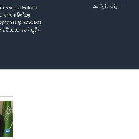
ລິງໂດຍກົງ
ແມ່ນ ຈະຫຼວດ Falcon
EMBED
່ໄປ ຈະນຳເອົາໂມງ
ງແຮງກວ່າໂມງປະລະມະນູ
ວວີໂອເອ ຈອຈ໌ ພູຕິກ