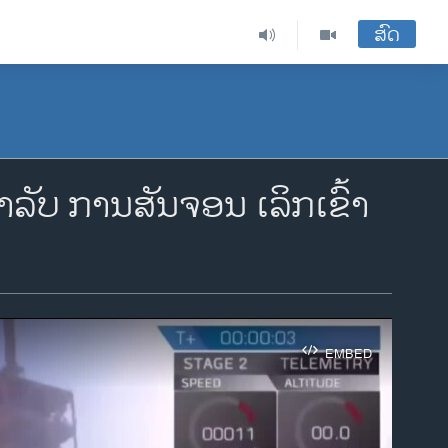
ສົດ
ລັບ ການສັນຈອນ ເລິກເຂົ້າ
EMBED