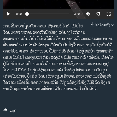
ວິທະຍາສາດ-ເທັກໂນໂລຈີ
ທຸລະກິດ
0:00
3:20
ພາສາອັງກິດ
ລິງໂດຍກົງ
ການຄົ້ນຄວ້າ​ກ່ຽວກັບ​ດາວພະອັງຄານ​ບໍ່​ໄດ້​ດໍາ​ເນີນ​ໄປ​
ວີດີໂອ
ໂດຍ​ປາສຈາກການ​ຂາດຕົກບົກຜ່ອງ ​ແຕ່​ຢ່າງໃດ​ກໍ​ຕາມ
ສະພາບ​ການ​ນັ້ນ ກໍ​ບໍ່​ໄດ້​ເຮັດ​ໃຫ້​ນັກວິທະຍາສາດ​ລົດ​ລະ​ຄວາມ​ພະຍາຍາມ
ສຽງ
ທີ່​ຈະ​ຫາ​ຄໍາ​ຕອບສໍາລັບຄໍາ​ຖາມ​ທີ່​ສໍາຄັນ​ອັນ​ນຶ່ງ​ໃນ​ຫລາຍໆອັນ ຊຶ່ງ​ນັ້ນກໍ​ຄື
ດາວ​ນົບພະ​ເຄາະ​ສີ​ແດງໜ່ວຍນີ້ມີ​ສິ່ງທີ່​ມີ​ຊີວິດ​ອາ​ໄສ​ຢູ່​ ​ຫລືບໍ່? ຖ້າຫາກ​ຄໍາ​
ລາຍການກະຈາຍສຽງ
ຕິດຕາມພວກເຮົາ ທີ່
ຕອບເປັນ​ໄປ​ໃນ​ທາງ​ບວກ ​ກໍ​ສະ​ແດງ​ວ່າ ບໍ່ມີ​ແຕ່ພວກ​ເຮົາ​ເທົ່າ​ນັ້ນ ທີ່​ອາ​ໄສ
ລາຍງານ
ຢູ່​ໃນ​ຈັກກະວານ​ນີ້. ພວກ​ນັກວິທະຍາສາດ ທີ່ອົງການ​ອາ​ວະ​ກາດ​ຂອງ​ຢູ​
ໂຣບ ຫລື ESA ​ໄດ້ຢຸດເຊົາ​ສຸມ​ຄວາມ​ສົນ​ໃຈຕໍ່​ອຸປະຕິ​ເຫດຍານບັນທຸກ​
ເຄື່ອງ​ໃນ​ປີ​ກາຍ​ນີ້​ແລ້ວ ​ໂດຍ​ໄດ້ກະກຽມ​ເອົາ​ຍານ​ອາ​ວະ​ກາດ​ແມ່ເຂົ້າສູ່​ວົງ
ພາສາຕ່າງໆ
ໂຄຈອນ ​ເພື່ອ​ເລີ້ມຊອກ​ຫາ​ອາຍແກັສ ທີ່​ກ່ຽວຂ້ອງ​ກັບ​ສິ່ງ​ທີ່​ມີ​ຊີວິດ ຊຶ່ງໄຊ
ຈະເລີນສຸກ ຈະນຳມາສະເໜີທ່ານ ເປັນພາສາລາວ ໃນອັນດັບຕໍ່.
ແຊຣ໌