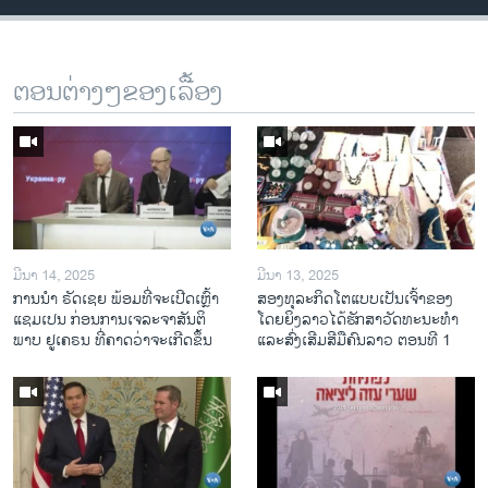
ຕອນຕ່າງໆຂອງເລື້ອງ
ມີນາ 14, 2025
ມີນາ 13, 2025
ການ​ນຳ ຣັດ​ເຊຍ ພ້ອມ​ທີ່​ຈະ​ເປີ​ດ​ເຫຼົ້າ​
ສອງທຸລະກິດໂຕແບບເປັນເຈົ້າຂອງ
ແຊມ​ເປນ ກ່ອນການ​ເຈ​ລະ​ຈາ​ສັນ​ຕິ​
ໂດຍຍິງລາວໄດ້ຮັກສາວັດທະນະທຳ
ພາບ ຢູ​ເຄ​ຣນ ທີ່​ຄາດ​ວ່າ​ຈະ​ເກີດ​ຂຶ້ນ
ແລະສົ່ງເສີມສີມືຄົນລາວ ຕອນທີ 1