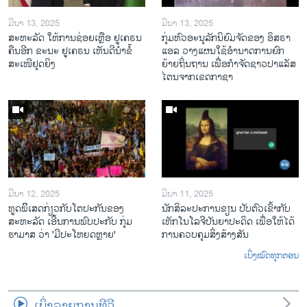
ມີນາ 13, 2025
ມີນາ 13, 2025
ສະຫະລັດ ໃຫ້ການຊ່ອຍເຫຼືອ ຢູເຄຣນ
ກຸ່ມຫົວອະນຸລັກນິຍົມຈັດຂອງ ອິສຣາ
ຄືນອີກ ຂະນະ ຢູເຄຣນ ເຫັນດີນຳຂໍ້
ແອລ ວາງແຜນໃຊ້ອຳນາດການຍົກ
ສະເໜີຢຸດຍິງ
ຍ້າຍຖິ່ນຖານ ເພື່ອກຳຈັດຊາວປາແລັສ
ໄຕນຈາກເຂດກາຊາ
ມີນາ 12, 2025
ມີນາ 11, 2025
ທູດພິິເສດກ່ຽວກັບໂຕປະກັນຂອງ
ນັກ​ສິ​ລະ​ປະ​ການ​ຂຽນ ປັບ​ຕົວ​ເຂົ້າ​ກັບ​
ສະຫະລັດ ເອີ້ນການພົບປະກັບ ກຸ່ມ
ເທັກ​ໂນ​ໂລ​ຈີ​ປັນ​ຍາ​ປະ​ດິດ ເພື່ອ​ໃຫ້​ໄດ້​
ຮາມາສ ວ່າ 'ມີປະໂຫຍດຫຼາຍ'
ກ​ານ​ຄວບ​ຄຸມ​ສິ່ງ​ສ້າງ​ສັນ
ເບິ່ງໝົດທຸກຕອນ
ເບິ່ງລາຍການທີວີ