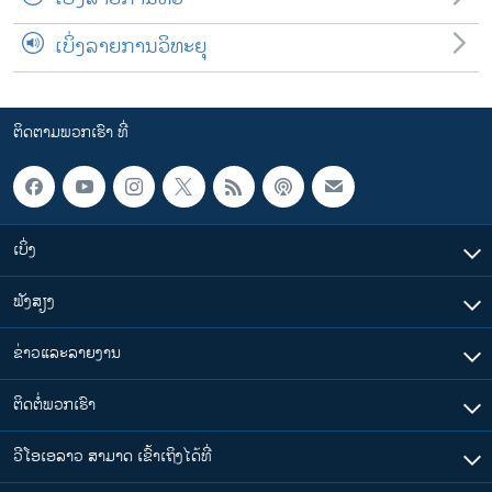
ເບິ່ງລາຍການວິທະຍຸ
ຕິດຕາມພວກເຮົາ ທີ່
ເບິ່ງ
ຟັງສຽງ
ຂ່າວແລະລາຍງານ
ຕິດຕໍ່ພວກເຮົາ
ວີໂອເອລາວ ສາມາດ ເຂົ້າເຖິງໄດ້ທີ່