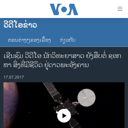
ລິ້ງ
ສຳຫລັບ
ເຂົ້າ
ວີດີໂອຂ່າວ
ຫາ
ໂຮມເພຈ
ຂ້າມ
ຕອນຕ່າງໆຂອງເລື້ອງ
ກ່ຽວກັບ
ລາວ
ຂ້າມ
ອາເມຣິກາ
ຂ້າມ
ເຊີນຊົມ ວີດີໂອ ນັກວິທະຍາສາດ ຍັງສືບຕໍ່ ຊອກ
ໄປ
ການເລືອກຕັ້ງ ປະທານາທີບໍດີ ສະຫະລັດ 2024
ຫາ ສິ່ງ​ທີ່​ມີ​ຊີວິດ ຢູ່ດາວພະອັງຄານ
ຫາ
ຂ່າວ​ຈີນ
ຊອກ
17,07,2017
ຄົ້ນ
ໂລກ
ເອເຊຍ
ອິດສະຫຼະພາບດ້ານການຂ່າວ
ຊີວິດຊາວລາວ
No media source currently available
ຊຸມຊົນຊາວລາວ