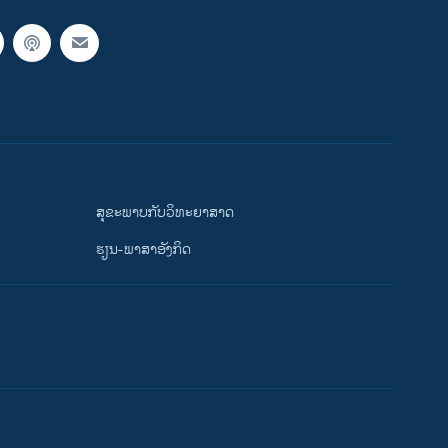
ສຸຂະພາບກັບວິທະຍາສາດ
ຮຽນ-ພາສາອັງກິດ