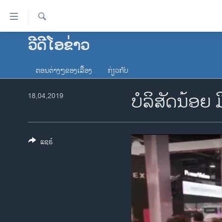
ລິ້ງ
ສຳຫລັບ
ເຂົ້າ
ຄົ້ນຫາ
ວີດີໂອຂ່າວ
ໂຮມເພຈ
ຫາ
ລາວ
ຂ້າມ
ຕອນຕ່າງໆຂອງເລື້ອງ
ກ່ຽວກັບ
ຂ້າມ
ອາເມຣິກາ
ຂ້າມ
ບໍ​ລິ​ສັດ​ນ້ອ
18,04,2019
ການເລືອກຕັ້ງ ປະທານາທີບໍດີ ສະຫະລັດ
ໄປ
2024
ຫາ
ຂ່າວ​ຈີນ
ຊອກ
ຄົ້ນ
ແຊຣ໌
ໂລກ
ເອເຊຍ
ອິດສະຫຼະພາບດ້ານການຂ່າວ
ຊີວິດຊາວລາວ
ຊຸມຊົນຊາວລາວ