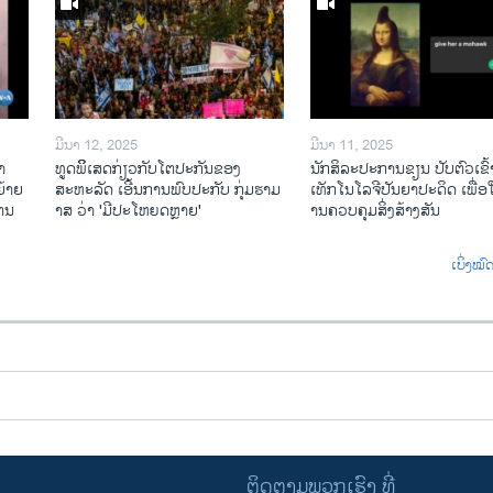
ມີນາ 12, 2025
ມີນາ 11, 2025
າ
ທູດພິິເສດກ່ຽວກັບໂຕປະກັນຂອງ
ນັກ​ສິ​ລະ​ປະ​ການ​ຂຽນ ປັບ​ຕົວ​ເຂົ້າ
້າຍ
ສະຫະລັດ ເອີ້ນການພົບປະກັບ ກຸ່ມຮາມ
ເທັກ​ໂນ​ໂລ​ຈີ​ປັນ​ຍາ​ປະ​ດິດ ເພື່ອ​ໃຫ
ໄຕນ
າສ ວ່າ 'ມີປະໂຫຍດຫຼາຍ'
ານ​ຄວບ​ຄຸມ​ສິ່ງ​ສ້າງ​ສັນ
ເບິ່ງໝ
ຕິດຕາມພວກເຮົາ ທີ່