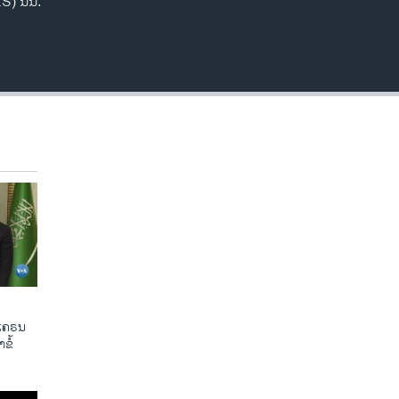
S) ນັ້ນ.
ູເຄຣນ
ຂໍ້