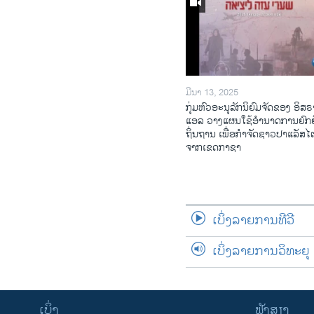
ມີນາ 13, 2025
ກຸ່ມຫົວອະນຸລັກນິຍົມຈັດຂອງ ອິສຣ
ແອລ ວາງແຜນໃຊ້ອຳນາດການຍົກຍ
ຖິ່ນຖານ ເພື່ອກຳຈັດຊາວປາແລັສ
ຈາກເຂດກາຊາ
ເບິ່ງລາຍການທີວີ
ເບິ່ງລາຍການວິທະຍຸ
ເບິ່ງ
ຟັງສຽງ