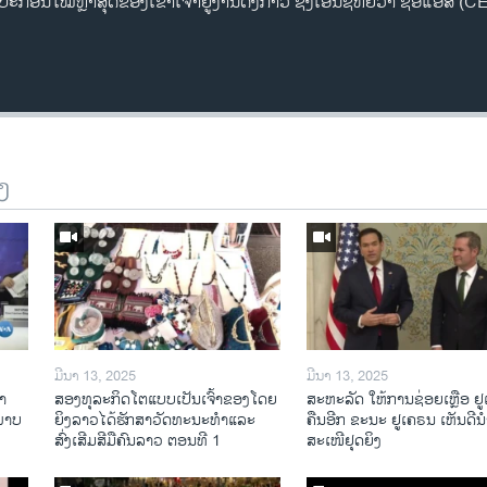
ນໃໝ່ຫຼ້າສຸດຂອງເຂົາເຈົ້າຢູ່ງານດັ່ງກ່າວ ຊຶ່ງເອີ້ນຊື່ຫຍໍ້ວ່າ ຊີອີແອັສ (CE
ງ
ມີນາ 13, 2025
ມີນາ 13, 2025
າ​
ສອງທຸລະກິດໂຕແບບເປັນເຈົ້າຂອງໂດຍ
ສະຫະລັດ ໃຫ້ການຊ່ອຍເຫຼືອ ຢ
​ພາບ
ຍິງລາວໄດ້ຮັກສາວັດທະນະທຳແລະ
ຄືນອີກ ຂະນະ ຢູເຄຣນ ເຫັນດີນຳ
ສົ່ງເສີມສີມືຄົນລາວ ຕອນທີ 1
ສະເໜີຢຸດຍິງ