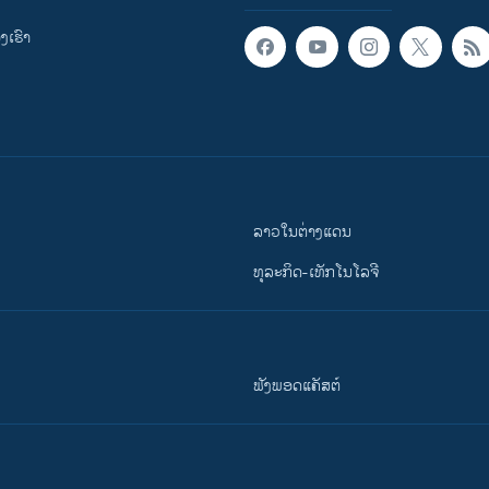
ເຮົາ
ລາວໃນຕ່າງແດນ
ທຸລະກິດ-ເທັກໂນໂລຈີ
ຟັງພອດແຄັສຕ໌