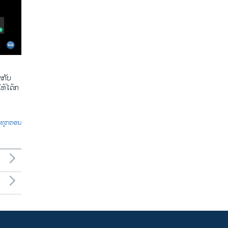
​ກັບ​
້​ໄດ້​ກ​
ົດທຸກຕອນ