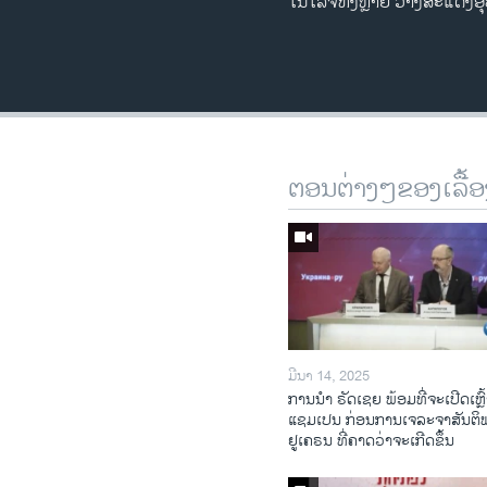
ໂນໂລຈີທັງຫຼາຍ ວາງສະແດງອຸປະກອ
ຕອນຕ່າງໆຂອງເລື້ອ
ມີນາ 14, 2025
ການ​ນຳ ຣັດ​ເຊຍ ພ້ອມ​ທີ່​ຈະ​ເປີ​ດ​ເຫຼົ້
ແຊມ​ເປນ ກ່ອນການ​ເຈ​ລະ​ຈາ​ສັນ​ຕິ
ຢູ​ເຄ​ຣນ ທີ່​ຄາດ​ວ່າ​ຈະ​ເກີດ​ຂຶ້ນ