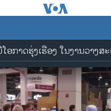
ຍ ມີ​ໂອ​ກາດຮຸ່ງ​ເຮືອງ ໃນ​ງານ​ວາງ​ສະ