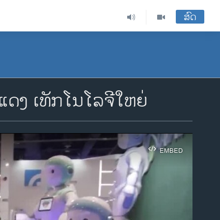
ສົດ
​ແດງ​ ເທັກ​ໂນ​ໂລ​ຈີໃຫຍ່
EMBED