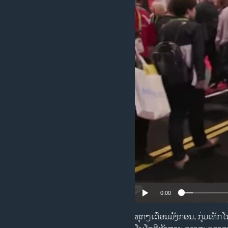
ວິທະຍາສາດ-ເທັກໂນໂລຈີ
ທຸລະກິດ
ພາສາອັງກິດ
ວີດີໂອ
ສຽງ
ລາຍການກະຈາຍສຽງ
ລາຍງານ
0:00
ທຸກ​ໆ​ເດືອນ​ມັງ​ກອນ, ກຸ່ມເທັກ