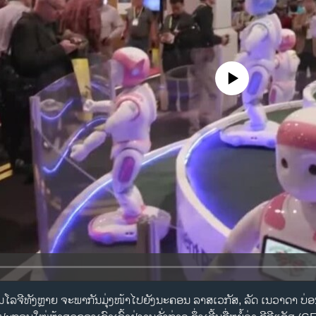
No media source currently availa
​ໂນ​ໂລ​ຈີທັງຫຼາຍ ຈະ​ພາ​ກັນ​ມຸ່ງ​ໜ້າ​ໄປ​ຍັງນະ​ຄອນ ລາ​ສເວກັສ, ລັດ ເນວາດາ ບ່