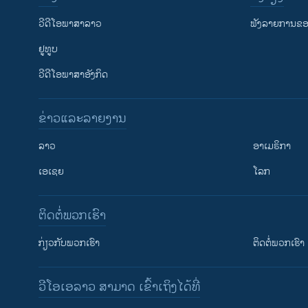
ວີດີໂອພາສາລາວ
ຟັງລາຍການຂອງ
ຢູທູບ
ວີດີໂອພາສາອັງກິດ
ຂ່າວແລະລາຍງານ
ລາວ
ອາເມຣິກາ
ເອເຊຍ
ໂລກ
ຕິດຕໍ່ພວກເຮົາ
ກ່ຽວກັບພວກເຮົາ
ຕິດຕໍ່ພວກເຮົາ
ວີໂອເອລາວ ສາມາດ ເຂົ້າເຖິງໄດ້ທີ່