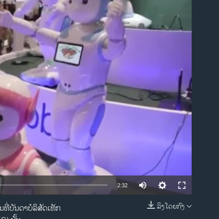
ble
2:32
ລິງໂດຍກົງ
ອນທີ່ບັນດາບໍລິສັດເທັກ
EMBED