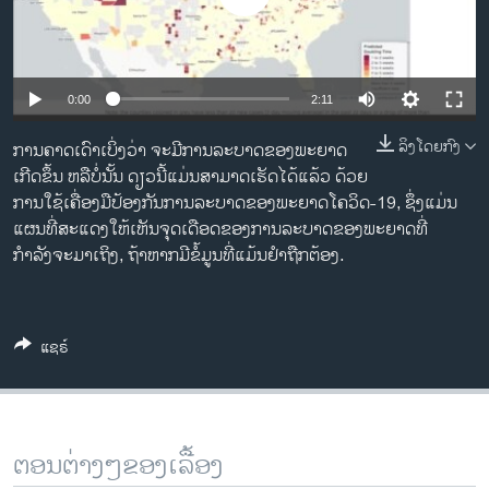
ວິທະຍາສາດ-ເທັກໂນໂລຈີ
ທຸລະກິດ
ພາສາອັງກິດ
0:00
2:11
ວີດີໂອ
ລິງໂດຍກົງ
ການຄາດເດົາເບິ່ງວ່າ ຈະມີການລະບາດຂອງພະຍາດ
ສຽງ
ເກີດຂຶ້ນ ຫລືບໍ່ນັ້ນ ດຽວນີ້ແມ່ນສາມາດເຮັດໄດ້ແລ້ວ ດ້ວຍ
ການໃຊ້ເຄື່ອງມືປ້ອງກັນການລະບາດຂອງພະຍາດໂຄວິດ-19, ຊຶ່ງແມ່ນ
ລາຍການກະຈາຍສຽງ
ແຜນທີ່ສະແດງໃຫ້ເຫັນຈຸດເດືອດຂອງການລະບາດຂອງພະຍາດທີ່
ຕິດຕາມພວກເຮົາ ທີ່
ກຳລັງຈະມາເຖິງ, ຖ້າຫາກມີຂໍ້ມູນທີ່ແມ້ນຢໍາຖືກຕ້ອງ.
ລາຍງານ
ພາສາຕ່າງໆ
ແຊຣ໌
ຕອນຕ່າງໆຂອງເລື້ອງ