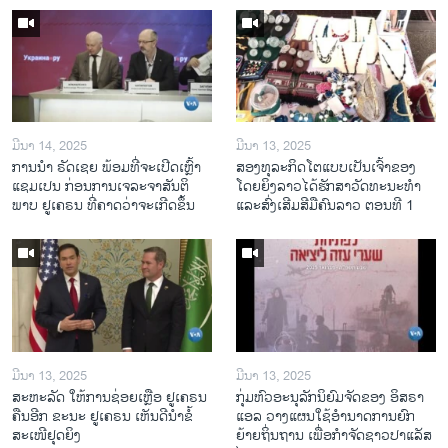
ມີນາ 14, 2025
ມີນາ 13, 2025
ການ​ນຳ ຣັດ​ເຊຍ ພ້ອມ​ທີ່​ຈະ​ເປີ​ດ​ເຫຼົ້າ​
ສອງທຸລະກິດໂຕແບບເປັນເຈົ້າຂອງ
ແຊມ​ເປນ ກ່ອນການ​ເຈ​ລະ​ຈາ​ສັນ​ຕິ​
ໂດຍຍິງລາວໄດ້ຮັກສາວັດທະນະທຳ
ພາບ ຢູ​ເຄ​ຣນ ທີ່​ຄາດ​ວ່າ​ຈະ​ເກີດ​ຂຶ້ນ
ແລະສົ່ງເສີມສີມືຄົນລາວ ຕອນທີ 1
ມີນາ 13, 2025
ມີນາ 13, 2025
ສະຫະລັດ ໃຫ້ການຊ່ອຍເຫຼືອ ຢູເຄຣນ
ກຸ່ມຫົວອະນຸລັກນິຍົມຈັດຂອງ ອິສຣາ
ຄືນອີກ ຂະນະ ຢູເຄຣນ ເຫັນດີນຳຂໍ້
ແອລ ວາງແຜນໃຊ້ອຳນາດການຍົກ
ສະເໜີຢຸດຍິງ
ຍ້າຍຖິ່ນຖານ ເພື່ອກຳຈັດຊາວປາແລັສ