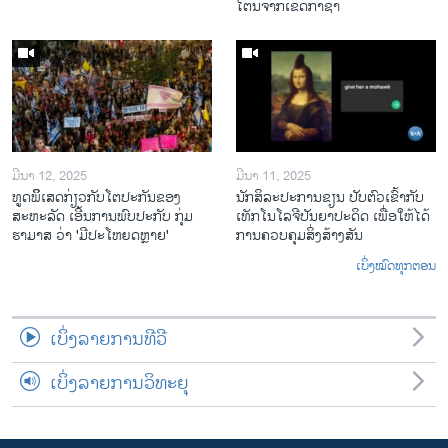
ໄຕນຈາກເຂດກາຊາ
ມີນາ 12, 2025
ມີນາ 11, 2025
ທູດພິິເສດກ່ຽວກັບໂຕປະກັນຂອງ
ນັກ​ສິ​ລະ​ປະ​ການ​ຂຽນ ປັບ​ຕົວ​ເຂົ້າ​ກັບ​
ສະຫະລັດ ເອີ້ນການພົບປະກັບ ກຸ່ມ
ເທັກ​ໂນ​ໂລ​ຈີ​ປັນ​ຍາ​ປະ​ດິດ ເພື່ອ​ໃຫ້​ໄດ້​
ຮາມາສ ວ່າ 'ມີປະໂຫຍດຫຼາຍ'
ກ​ານ​ຄວບ​ຄຸມ​ສິ່ງ​ສ້າງ​ສັນ
ເບິ່ງໝົດທຸກຕອນ
ເບິ່ງລາຍການທີວີ
ເບິ່ງລາຍການວິທະຍຸ