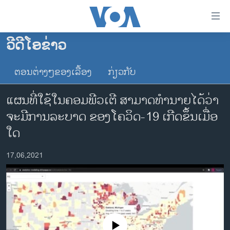
ລິ້ງ
ສຳຫລັບ
ເຂົ້າ
ວີດີໂອຂ່າວ
ຫາ
ໂຮມເພຈ
ຂ້າມ
ຕອນຕ່າງໆຂອງເລື້ອງ
ກ່ຽວກັບ
ລາວ
ຂ້າມ
ອາເມຣິກາ
ຂ້າມ
ແຜນທີ່ໃຊ້ໃນຄອມພີວເຕີ ສາມາດທໍານາຍໄດ້ວ່າ
ໄປ
ການເລືອກຕັ້ງ ປະທານາທີບໍດີ ສະຫະລັດ 2024
ຈະມີການລະບາດ ຂອງໂຄວິດ-19 ເກີດຂຶ້ນເມື່ອ
ຫາ
ຂ່າວ​ຈີນ
ໃດ
ຊອກ
ຄົ້ນ
ໂລກ
17,06,2021
ເອເຊຍ
ອິດສະຫຼະພາບດ້ານການຂ່າວ
ຊີວິດຊາວລາວ
ຊຸມຊົນຊາວລາວ
No media source currently available