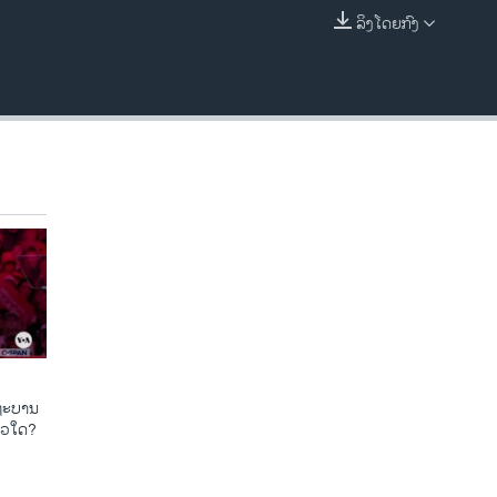
ລິງໂດຍກົງ
EMBED
​ຖະ​ບານ
ແນວ​ໃດ?