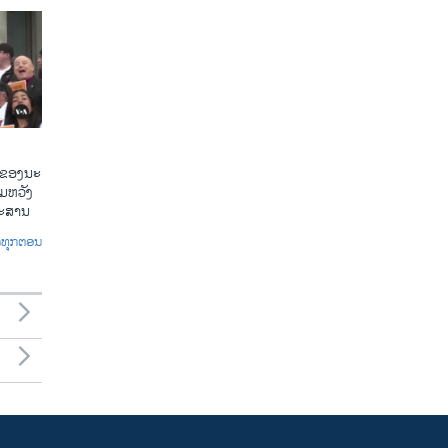
​ຂອງ​ນະ​
​ຫວັງ​
​ກະ​ສານ
ົດທຸກຕອນ