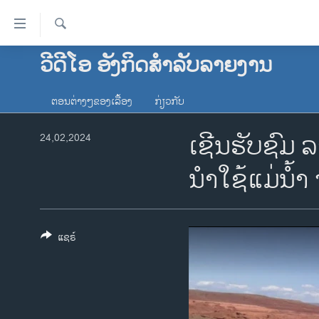
ລິ້ງ
ສຳຫລັບ
ເຂົ້າ
ຄົ້ນຫາ
ວີດີໂອ ອັງກິດສຳລັບລາຍງານ
ໂຮມເພຈ
ຫາ
ລາວ
ຂ້າມ
ຕອນຕ່າງໆຂອງເລື້ອງ
ກ່ຽວກັບ
ຂ້າມ
ອາເມຣິກາ
ຂ້າມ
ເຊີນຮັບຊົມ
24,02,2024
ການເລືອກຕັ້ງ ປະທານາທີບໍດີ ສະຫະລັດ
ໄປ
2024
ຫາ
ນຳໃຊ້ແມ່ນໍ້
ຂ່າວ​ຈີນ
ຊອກ
ຄົ້ນ
ໂລກ
ເອເຊຍ
ແຊຣ໌
ອິດສະຫຼະພາບດ້ານການຂ່າວ
ຊີວິດຊາວລາວ
ຊຸມຊົນຊາວລາວ