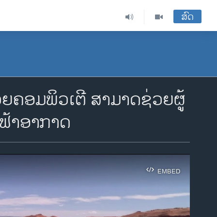
ສົດ
ຍຄອມພິວເຕີ ສາມາດຊ່ວຍຜູ້
ນຟ້າອາກາດ
EMBED