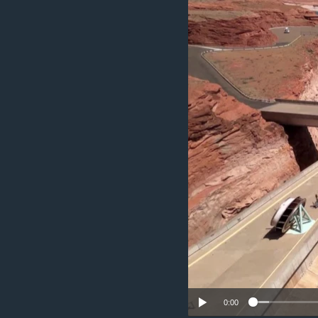
ວິທະຍາສາດ-ເທັກໂນໂລຈີ
ທຸລະກິດ
ພາສາອັງກິດ
ວີດີໂອ
ສຽງ
ລາຍການກະຈາຍສຽງ
ລາຍງານ
0:00