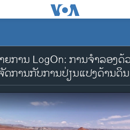
 ລາຍການ LogOn: ການຈຳລອງດ້ວ
າ ຈັດການກັບການປ່ຽນແປງດ້ານດິ