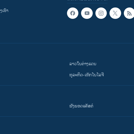
ເຮົາ
ລາວໃນຕ່າງແດນ
ທຸລະກິດ-ເທັກໂນໂລຈີ
ຟັງພອດແຄັສຕ໌