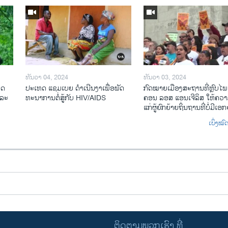
ທັນວາ 04, 2024
ທັນວາ 03, 2024
ທດ
ປະ​ເທດ ແຊມ​ເບຍ ດຳ​ເນີນ​ງາ​ເພື່ອ​ພັດ​
ກົດ​ໝາຍ​ເມືອງ​ສະ​ຖານ​ທີ່ຫຼົບ​ໄພ
​ລະ​
ທະ​ນາ​ການ​ຕໍ່​ສູ້​ກັບ​ HIV/AIDS
ຄອນ ລອ​ສ ແອນ​ເຈີ​ລິ​ສ ໃຫ້​ຄວາມ
ແກ່​ຜູ້​ຍົກ​ຍ້າຍ​ຖິ່ນ​ຖານ​ທີ່ບໍ່​ມີ​ເອ
ເບິ່ງໝ
ຕິດຕາມພວກເຮົາ ທີ່