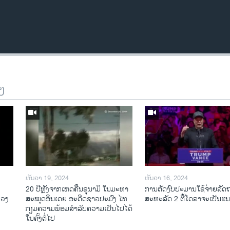
ງ
ທັນວາ 19, 2024
ທັນວາ 16, 2024
20 ປີຫຼັງ​ຈາກ​ເຫດ​ຄື້ນ​ຊຸ​ນາ​ມິ ໃນ​ມະ​ຫາ​
ການ​ຕັດ​ງົບ​ປະ​ມານ​ໃຊ້​ຈ່າຍ​ລັດ
ລວງ
ສະ​ໝຸດ​ອິນ​ເດຍ ອະ​ດີດ​ຊາວ​ປະ​ມົງ ໄທ
ສະ​ຫະ​ລັດ 2 ຕື້​ໂດ​ລາ​ຈະ​ເປັນ​
ກຽມ​ຄວາມ​ພ້ອມ​ສຳ​ລັບ​ຄວາມ​ເປັນ​ໄປ​ໄດ້​
ໃນ​ຄັ້ງ​ຕໍ່​ໄປ