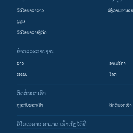
ວີດີໂອພາສາລາວ
ຟັງລາຍການຂອງ
ຢູທູບ
ວີດີໂອພາສາອັງກິດ
ຂ່າວແລະລາຍງານ
ລາວ
ອາເມຣິກາ
ເອເຊຍ
ໂລກ
ຕິດຕໍ່ພວກເຮົາ
ກ່ຽວກັບພວກເຮົາ
ຕິດຕໍ່ພວກເຮົາ
ວີໂອເອລາວ ສາມາດ ເຂົ້າເຖິງໄດ້ທີ່