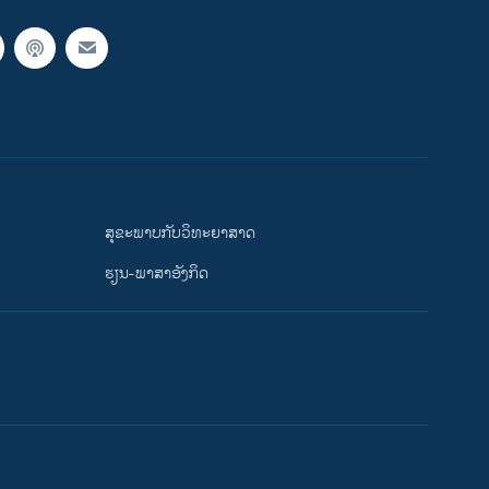
ສຸຂະພາບກັບວິທະຍາສາດ
ຮຽນ-ພາສາອັງກິດ