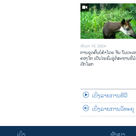
ທັນວາ 10, 2024
ການ​ຂຸດ​ຄົ້ນ​ບໍ່​ຄຳ​ໂດຍ ຈີນ ໃນ​ປະ​ເ
ຄອງ​ໂກ ເປັນ​ໄພ​ຂົ່ມ​ຂູ່​ຕໍ່​ສະ​ຖານ​ທີ່​ມໍ
ດົກ​ໂລກ​
ເບິ່ງລາຍການທີວີ
ເບິ່ງລາຍການວິທະຍຸ
ເບິ່ງ
ຟັງສຽງ