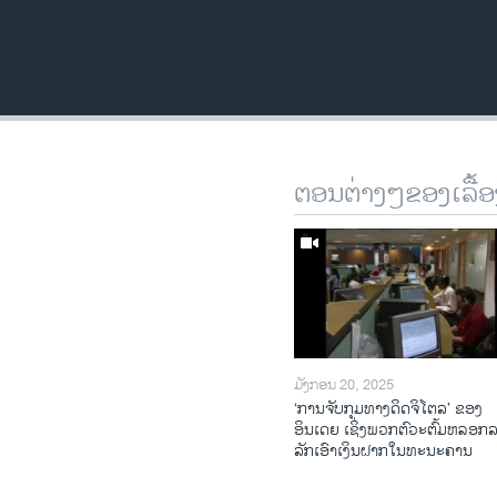
ຕອນຕ່າງໆຂອງເລື້ອ
ມັງກອນ 20, 2025
‘ການຈັບກຸມທາງດິດຈິໂຕລ’ ຂອງ
ອິນເດຍ ເຊິ່ງພວກຕົວະຕົ້ມຫລອກ
ລັກເອົາເງິນຝາກໃນທະນະຄານ