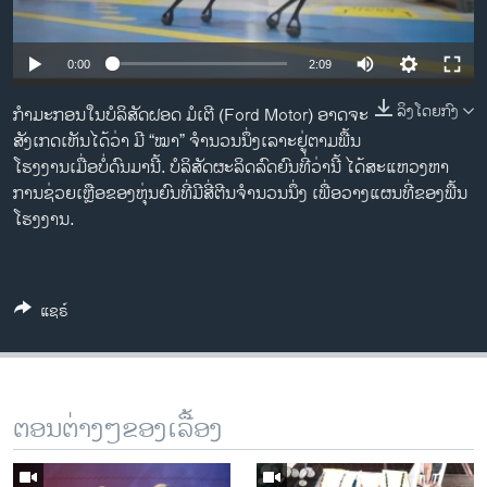
ວິທະຍາສາດ-ເທັກໂນໂລຈີ
ທຸລະກິດ
0:00
2:09
ພາສາອັງກິດ
ລິງໂດຍກົງ
ກຳມະກອນໃນບໍລິສັດຝອດ ມໍເຕີ (Ford Motor) ອາດຈະ
ວີດີໂອ
ສັງເກດເຫັນໄດ້ວ່າ ມີ “ໝາ” ຈຳນວນນຶ່ງເລາະຢູ່ຕາມພື້ນ
ໂຮງງານເມື່ອບໍ່ດົນມານີ້. ບໍລິສັດຜະລິດລົດຍົນທີ່ວ່ານີ້ ໄດ້ສະແຫວງຫາ
ສຽງ
ການຊ່ວຍເຫຼືອຂອງຫຸ່ນຍົນທີ່ມີສີ່ຕີນຈໍານວນນຶ່ງ ເພື່ອວາງແຜນທີ່ຂອງພື້ນ
ໂຮງງານ.
ລາຍການກະຈາຍສຽງ
ຕິດຕາມພວກເຮົາ ທີ່
ລາຍງານ
ແຊຣ໌
ພາສາຕ່າງໆ
ຕອນຕ່າງໆຂອງເລື້ອງ