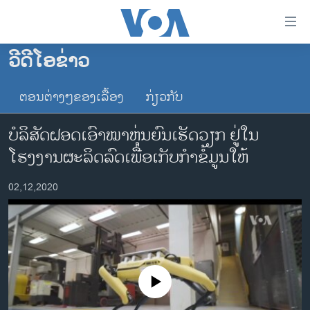
ລິ້ງ
ສຳຫລັບ
ເຂົ້າ
ວີດີໂອຂ່າວ
ຫາ
ໂຮມເພຈ
ຂ້າມ
ຕອນຕ່າງໆຂອງເລື້ອງ
ກ່ຽວກັບ
ລາວ
ຂ້າມ
ອາເມຣິກາ
ຂ້າມ
ບໍລິສັດຝອດເອົາໝາຫຸ່ນຍົນເຮັດວຽກ ຢູ່ໃນ
ໄປ
ການເລືອກຕັ້ງ ປະທານາທີບໍດີ ສະຫະລັດ 2024
ໂຮງງານຜະລິດລົດເພື່ອເກັບກໍາຂໍ້ມູນໃຫ້
ຫາ
ຂ່າວ​ຈີນ
ຊອກ
02,12,2020
ຄົ້ນ
ໂລກ
ເອເຊຍ
ອິດສະຫຼະພາບດ້ານການຂ່າວ
ຊີວິດຊາວລາວ
No media source currently available
ຊຸມຊົນຊາວລາວ