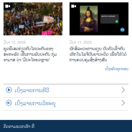
ມີນາ 12, 2025
ມີນາ 11, 2025
ທູດພິິເສດກ່ຽວກັບໂຕປະກັນຂອງ
ນັກ​ສິ​ລະ​ປະ​ການ​ຂຽນ ປັບ​ຕົວ​ເຂົ້າ​ກັບ​
ສະຫະລັດ ເອີ້ນການພົບປະກັບ ກຸ່ມ
ເທັກ​ໂນ​ໂລ​ຈີ​ປັນ​ຍາ​ປະ​ດິດ ເພື່ອ​ໃຫ້​ໄດ້​
ຮາມາສ ວ່າ 'ມີປະໂຫຍດຫຼາຍ'
ກ​ານ​ຄວບ​ຄຸມ​ສິ່ງ​ສ້າງ​ສັນ
ເບິ່ງໝົດທຸກຕອນ
ເບິ່ງລາຍການທີວີ
ເບິ່ງລາຍການວິທະຍຸ
ຕິດຕາມພວກເຮົາ ທີ່