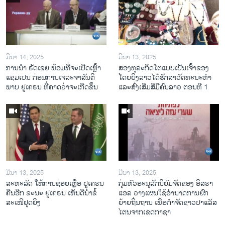
ມີນາ 14, 2025
ມີນາ 13, 2025
ການ​ນຳ ຣັດ​ເຊຍ ພ້ອມ​ທີ່​ຈະ​ເປີ​ດ​ເຫຼົ້າ​
ສອງທຸລະກິດໂຕແບບເປັນເຈົ້າຂອງ
ແຊມ​ເປນ ກ່ອນການ​ເຈ​ລະ​ຈາ​ສັນ​ຕິ​
ໂດຍຍິງລາວໄດ້ຮັກສາວັດທະນະທຳ
ພາບ ຢູ​ເຄ​ຣນ ທີ່​ຄາດ​ວ່າ​ຈະ​ເກີດ​ຂຶ້ນ
ແລະສົ່ງເສີມສີມືຄົນລາວ ຕອນທີ 1
ມີນາ 13, 2025
ມີນາ 13, 2025
ສະຫະລັດ ໃຫ້ການຊ່ອຍເຫຼືອ ຢູເຄຣນ
ກຸ່ມຫົວອະນຸລັກນິຍົມຈັດຂອງ ອິສຣາ
ຄືນອີກ ຂະນະ ຢູເຄຣນ ເຫັນດີນຳຂໍ້
ແອລ ວາງແຜນໃຊ້ອຳນາດການຍົກ
ສະເໜີຢຸດຍິງ
ຍ້າຍຖິ່ນຖານ ເພື່ອກຳຈັດຊາວປາແລັສ
ໄຕນຈາກເຂດກາຊາ