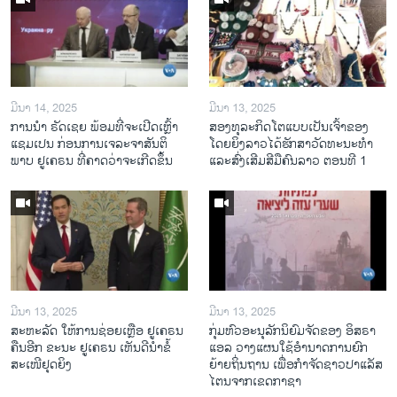
ມີນາ 14, 2025
ມີນາ 13, 2025
ການ​ນຳ ຣັດ​ເຊຍ ພ້ອມ​ທີ່​ຈະ​ເປີ​ດ​ເຫຼົ້າ​
ສອງທຸລະກິດໂຕແບບເປັນເຈົ້າຂອງ
ແຊມ​ເປນ ກ່ອນການ​ເຈ​ລະ​ຈາ​ສັນ​ຕິ​
ໂດຍຍິງລາວໄດ້ຮັກສາວັດທະນະທຳ
ພາບ ຢູ​ເຄ​ຣນ ທີ່​ຄາດ​ວ່າ​ຈະ​ເກີດ​ຂຶ້ນ
ແລະສົ່ງເສີມສີມືຄົນລາວ ຕອນທີ 1
ມີນາ 13, 2025
ມີນາ 13, 2025
ສະຫະລັດ ໃຫ້ການຊ່ອຍເຫຼືອ ຢູເຄຣນ
ກຸ່ມຫົວອະນຸລັກນິຍົມຈັດຂອງ ອິສຣາ
ຄືນອີກ ຂະນະ ຢູເຄຣນ ເຫັນດີນຳຂໍ້
ແອລ ວາງແຜນໃຊ້ອຳນາດການຍົກ
ສະເໜີຢຸດຍິງ
ຍ້າຍຖິ່ນຖານ ເພື່ອກຳຈັດຊາວປາແລັສ
ໄຕນຈາກເຂດກາຊາ