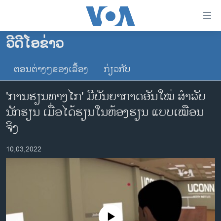
ລິ້ງ
ສຳຫລັບ
ເຂົ້າ
ວີດີໂອຂ່າວ
ຫາ
ໂຮມເພຈ
ຂ້າມ
ຕອນຕ່າງໆຂອງເລື້ອງ
ກ່ຽວກັບ
ລາວ
ຂ້າມ
ອາເມຣິກາ
ຂ້າມ
'ການ​ຮຽນ​ທາງ​ໄກ' ມີ​ບັນ​ຍາ​ກາດອັນ​ໃໝ່ ​ສຳ​ລັບ​
ໄປ
ການເລືອກຕັ້ງ ປະທານາທີບໍດີ ສະຫະລັດ 2024
ນັກ​ຮຽນ ເມື່ອໄດ້ຮຽນ​ໃນ​​ຫ້ອງ​ຮຽນ ​ແບບ​ເໝືອນ​
ຫາ
ຂ່າວ​ຈີນ
ຈິງ
ຊອກ
ຄົ້ນ
ໂລກ
10,03,2022
ເອເຊຍ
ອິດສະຫຼະພາບດ້ານການຂ່າວ
ຊີວິດຊາວລາວ
ຊຸມຊົນຊາວລາວ
No media source currently available