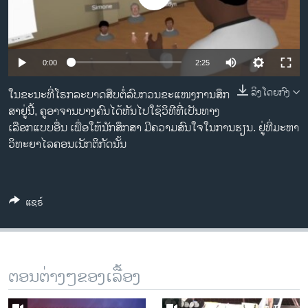
ວິທະຍາສາດ-ເທັກໂນໂລຈີ
ທຸລະກິດ
ພາສາອັງກິດ
0:00
2:25
ວີດີໂອ
ລິງໂດຍກົງ
ໃນຂະນະທີ່ໂຣກລະບາດສືບຕໍ່ລົບກວນ​ຂະ​ແໜງ​ການ​ສຶກ​
ສຽງ
ສາ​ຢູ່ນີ້, ຄູອາ​ຈານບາງຄົນໄດ້ຫັນໄປໃຊ້ວິທີທີ່​ເປັນທາງ
ເລືອກແບບອື່ນ ເພື່ອໃຫ້ນັກສຶກ​ສາ ມີຄວາມ​ສົນ​ໃຈ​ໃນ​ການ​ຮຽນ. ຢູ່ທີ່ມະຫາ
ລາຍການກະຈາຍສຽງ
ວິທະຍາໄລຄອນ​ເນັກ​ຕິ​ກັດນັ້ນ
ຕິດຕາມພວກເຮົາ ທີ່
ລາຍງານ
ແຊຣ໌
ພາສາຕ່າງໆ
ຕອນຕ່າງໆຂອງເລື້ອງ