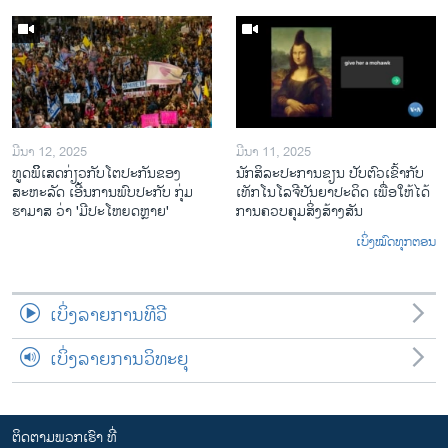
ມີນາ 12, 2025
ມີນາ 11, 2025
ທູດພິິເສດກ່ຽວກັບໂຕປະກັນຂອງ
ນັກ​ສິ​ລະ​ປະ​ການ​ຂຽນ ປັບ​ຕົວ​ເຂົ້າ​ກັບ​
ສະຫະລັດ ເອີ້ນການພົບປະກັບ ກຸ່ມ
ເທັກ​ໂນ​ໂລ​ຈີ​ປັນ​ຍາ​ປະ​ດິດ ເພື່ອ​ໃຫ້​ໄດ້​
ຮາມາສ ວ່າ 'ມີປະໂຫຍດຫຼາຍ'
ກ​ານ​ຄວບ​ຄຸມ​ສິ່ງ​ສ້າງ​ສັນ
ເບິ່ງໝົດທຸກຕອນ
ເບິ່ງລາຍການທີວີ
ເບິ່ງລາຍການວິທະຍຸ
ຕິດຕາມພວກເຮົາ ທີ່