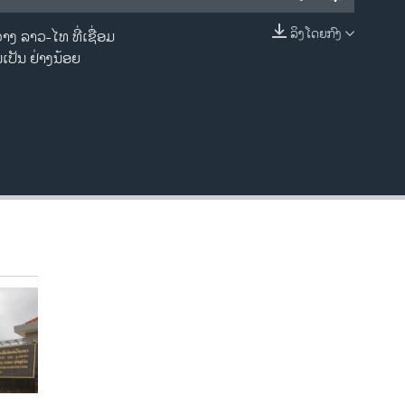
ລິງໂດຍກົງ
າງ ລາວ-ໄທ ທີ່ເຊື່ອມ
EMBED
ເປັນ ຢ່າງນ້ອຍ