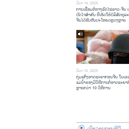
ມີນາ 14, 2025
ການເຊື່ອມຕໍ່ທາງລົດໄຟລາວ-ຈີນ ເ
ປັດໄຈສໍາຄັນ ທີ່ເຮັດໃຫ້ບໍລິສັດທຸລ
ຈີນໄດ້ຮັບຜົນປະໂຫຍດຫຼວງຫຼາຍ
ມີນາ 10, 2025
ກຸ່ມແກັ່ງອາດຊະຍາກອນຈີນ ໃນເຂດ
ແມ່ນໍ້າຂອງມີວິທີການກໍ່ອາດຊະຍາ
ຫຼາຍກວ່າ 10 ວິທີການ
ເບິ່ງລາຍການທີວີ