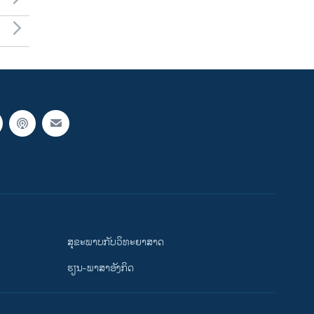
ສຸຂະພາບກັບວິທະຍາສາດ
ຮຽນ-ພາສາອັງກິດ