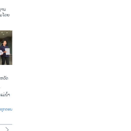
ງານ
ຸມໂດຍ
ງຫວັດ
້
ແມ່ນ້ຳ
ົດທຸກຕອນ