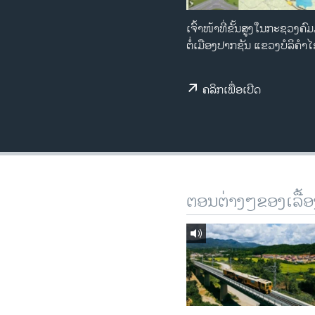
ວິທະຍາສາດ-ເທັກໂນໂລຈີ
ເຈົ້າໜ້າທີ່ຂັ້ນສູງໃນກະຊວງຄ
ທຸລະກິດ
ຕໍ່ເມືອງປາກຊັນ ແຂວງບໍລິຄໍາ
ພາສາອັງກິດ
ຄລິກເພື່ອເປີດ
ວີດີໂອ
ສຽງ
ລາຍການກະຈາຍສຽງ
ລາຍງານ
ຕອນຕ່າງໆຂອງເລື້ອ