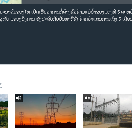
ົມມະນາຄົມຂອງໄທ ເປີດເຜີຍວ່າການກໍ່ສ້າງຂົວຂ້າມແມ່ນໍ້າຂອງແຫ່ງທີ 5 ລະຫວ່
ໄຊ ກັບ ແຂວງບຶງການ ຍັງປະສົບກັບບັນຫາທີ່ຊັກຊ້າກວ່າແຜນການເຖິງ 5 ເດືອນ
ງ