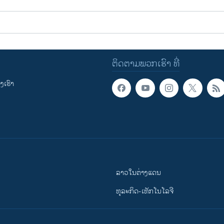
ຕິດຕາມພວກເຮົາ ທີ່
ເຮົາ
ລາວໃນຕ່າງແດນ
ທຸລະກິດ-ເທັກໂນໂລຈີ