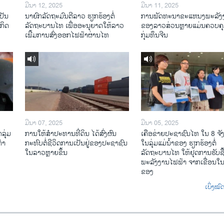
ມີນາ 12, 2025
ມີນາ 11, 2025
ປັນ
ນາຍົກລັດຖະມົນຕີລາວ ຮຽກຮ້ອງຕໍ່
ການພັດທະນາຂະແຫນງພະລັງ
ະກິດ
ລັດຖະບານໄທ ເພື່ອອະນຸຍາດໃຫ້ລາວ
ຂອງລາວສ່ວນຫຼາຍແມ່ນຄວບຄ
ເພີ້ມການສົ່ງອອກໄຟຟ້າຜ່ານໄທ
ກຸ່ມທຶນຈີນ
ມີນາ 07, 2025
ມີນາ 05, 2025
ລຸ່ມ
ການໃຫ້ສໍາປະທານທີ່ດິນ ໄດ້ສົ່ງຜົນ
ເຄືອ​ຂ່າຍ​ປະຊາຊົນໄທ​ ໃນ 8 ຈັ
ກຳ
ກະທົບຕໍ່ຊີວິດການເປັນຢູ່ຂອງປະຊາຊົນ
ໃນ​ລຸ່ມ​ແມ່​ນ້ຳ​ຂອງ ຮຽກຮ້ອງຕໍ່
ໃນລາວຫຼາຍຂຶ້ນ
ລັດຖະບານໄທ ໃຫ້ຢຸດການຮັບຊື
ພະລັງງານໄຟຟ້າ ຈາກເຂື່ອນໃນ
ຂອງ
ເບິ່ງໝ