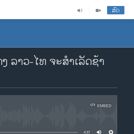
ສົດ
ວ່າງ ລາວ-ໄທ ຈະສຳເລັດຊ້າ
EMBED
ble
4:37