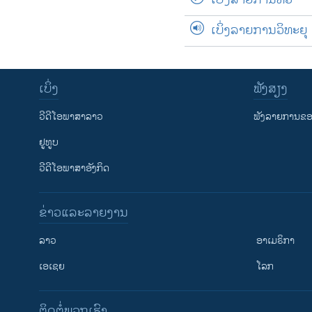
ເບິ່ງລາຍການວິທະຍຸ
ເບິ່ງ
ຟັງສຽງ
ວີດີໂອພາສາລາວ
ຟັງລາຍການຂອງ
ຢູທູບ
ວີດີໂອພາສາອັງກິດ
ຂ່າວແລະລາຍງານ
ລາວ
ອາເມຣິກາ
ເອເຊຍ
ໂລກ
ຕິດຕໍ່ພວກເຮົາ