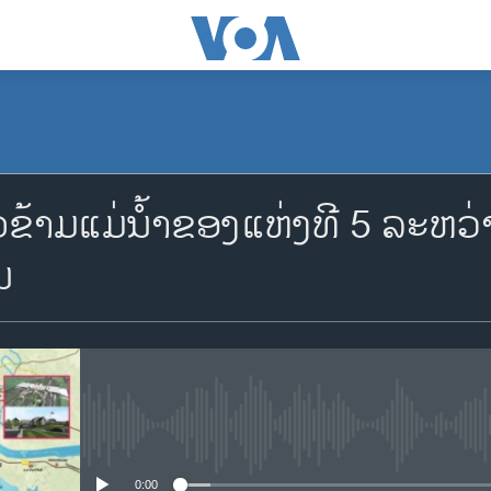
ົວຂ້າມແມ່ນໍ້າຂອງແຫ່ງທີ 5 ລະຫ
ນ
No media source currently availa
0:00