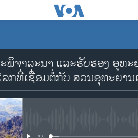
ພິຈາລະນາ ແລະຮັບຮອງ ອຸທະຍ
ໂລກທີ່ເຊື່ອມຕໍ່ກັບ ສວນອຸທະຍານ
No media source currently availa
0:00