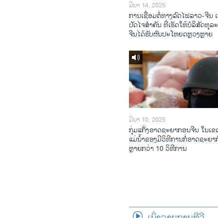
ມີນາ 14, 2025
ການເຊື່ອມຕໍ່ທາງລົດໄຟລາວ-ຈີນ ເ
ປັດໄຈສໍາຄັນ ທີ່ເຮັດໃຫ້ບໍລິສັດທຸລ
ຈີນໄດ້ຮັບຜົນປະໂຫຍດຫຼວງຫຼາຍ
ມີນາ 10, 2025
ກຸ່ມແກັ່ງອາດຊະຍາກອນຈີນ ໃນເຂດ
ແມ່ນໍ້າຂອງມີວິທີການກໍ່ອາດຊະຍາ
ຫຼາຍກວ່າ 10 ວິທີການ
ເບິ່ງລາຍການທີວີ