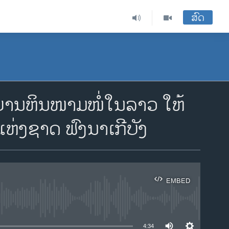
ສົດ
ານຫິນໜາມໜໍ່ໃນລາວ ໃຫ້
ແຫ່ງຊາດ ຟົງນາເກີບັງ
EMBED
ble
4:34