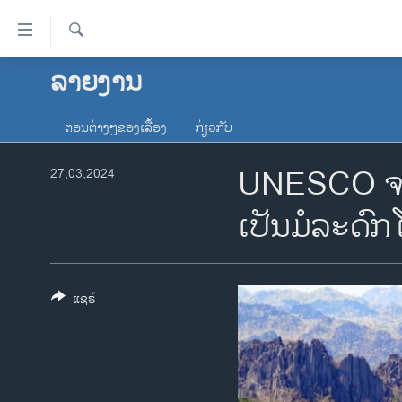
ລິ້ງ
ສຳຫລັບ
ເຂົ້າ
ຄົ້ນຫາ
ລາຍງານ
ໂຮມເພຈ
ຫາ
ລາວ
ຂ້າມ
ຕອນຕ່າງໆຂອງເລື້ອງ
ກ່ຽວກັບ
ຂ້າມ
ອາເມຣິກາ
ຂ້າມ
UNESCO ຈະ
27,03,2024
ການເລືອກຕັ້ງ ປະທານາທີບໍດີ ສະຫະລັດ
ໄປ
2024
ຫາ
ເປັນມໍລະດົກ
ຂ່າວ​ຈີນ
ຊອກ
ຄົ້ນ
ໂລກ
ເອເຊຍ
ແຊຣ໌
ອິດສະຫຼະພາບດ້ານການຂ່າວ
ຊີວິດຊາວລາວ
ຊຸມຊົນຊາວລາວ