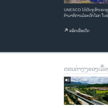
ວິທະຍາສາດ-ເທັກໂນໂລຈີ
UNESCO ໄດ້ບັນຈຸເອົາເຂດອ
ທຸລະກິດ
ກຳມາທິການມໍລະດົກໂລກ ໃນຊ່ວ
ພາສາອັງກິດ
ຄລິກເພື່ອເປີດ
ວີດີໂອ
ສຽງ
ລາຍການກະຈາຍສຽງ
ລາຍງານ
ຕອນຕ່າງໆຂອງເລື້ອ