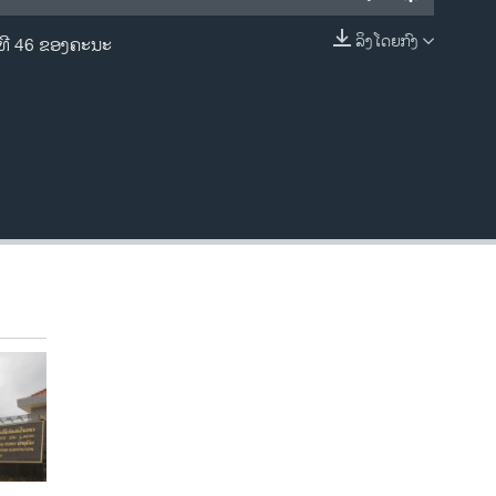
ລິງໂດຍກົງ
ໝທີ 46 ຂອງຄະນະ
EMBED