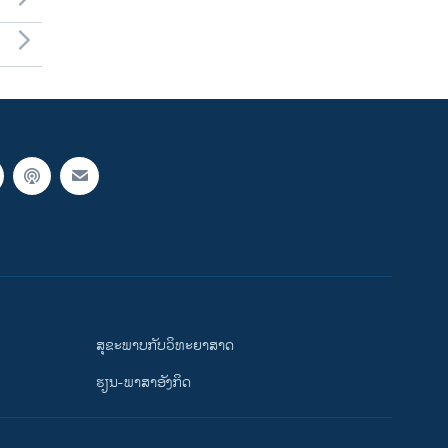
ສຸຂະພາບກັບວິທະຍາສາດ
ຮຽນ-ພາສາອັງກິດ