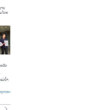
ງານ
ຸມໂດຍ
ງຫວັດ
້
ແມ່ນ້ຳ
ົດທຸກຕອນ