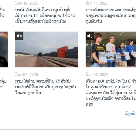
ມີນາ 12, 2025
ມີນາ 11, 2025
ປັນ
ນາຍົກລັດຖະມົນຕີລາວ ຮຽກຮ້ອງຕໍ່
ການພັດທະນາຂະແຫນງພະລັງ
ະກິດ
ລັດຖະບານໄທ ເພື່ອອະນຸຍາດໃຫ້ລາວ
ຂອງລາວສ່ວນຫຼາຍແມ່ນຄວບຄ
ເພີ້ມການສົ່ງອອກໄຟຟ້າຜ່ານໄທ
ກຸ່ມທຶນຈີນ
ມີນາ 07, 2025
ມີນາ 05, 2025
ລຸ່ມ
ການໃຫ້ສໍາປະທານທີ່ດິນ ໄດ້ສົ່ງຜົນ
ເຄືອ​ຂ່າຍ​ປະຊາຊົນໄທ​ ໃນ 8 ຈັ
ກຳ
ກະທົບຕໍ່ຊີວິດການເປັນຢູ່ຂອງປະຊາຊົນ
ໃນ​ລຸ່ມ​ແມ່​ນ້ຳ​ຂອງ ຮຽກຮ້ອງຕໍ່
ໃນລາວຫຼາຍຂຶ້ນ
ລັດຖະບານໄທ ໃຫ້ຢຸດການຮັບຊື
ພະລັງງານໄຟຟ້າ ຈາກເຂື່ອນໃນ
ຂອງ
ເບິ່ງໝ