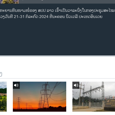
ຸທະຍານຫິນໜາມໜໍ່ຂອງ ສປປ ລາວ ເຂົ້າເປັນວາລະນຶ່ງໃນກອງປະຊຸມສະໄ
ງວັນທີ 21-31 ກໍລະກົດ 2024 ທີ່ນະຄອນ ນິິວເດລີ ປະເທດອິນເດຍ
ງ