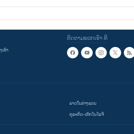
ຕິດຕາມພວກເຮົາ ທີ່
ເຮົາ
ລາວໃນຕ່າງແດນ
ທຸລະກິດ-ເທັກໂນໂລຈີ