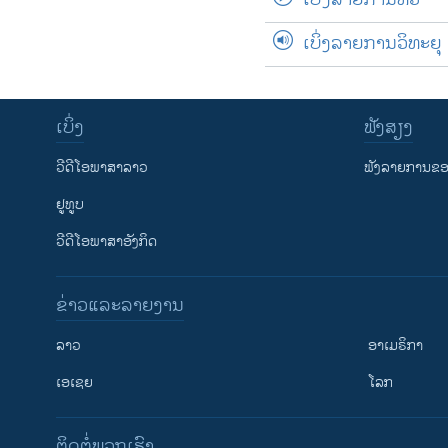
ເບິ່ງລາຍການວິທະຍຸ
ເບິ່ງ
ຟັງສຽງ
ວີດີໂອພາສາລາວ
ຟັງລາຍການຂອງ
ຢູທູບ
ວີດີໂອພາສາອັງກິດ
ຂ່າວແລະລາຍງານ
ລາວ
ອາເມຣິກາ
ເອເຊຍ
ໂລກ
ຕິດຕໍ່ພວກເຮົາ