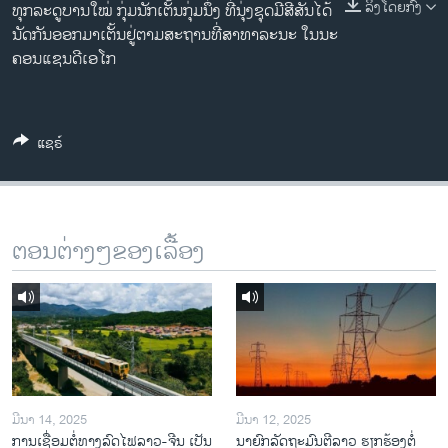
ລິງໂດຍກົງ
ທຸກລະດູບານໃໝ່ ກຸ່ມນັກເຕັ້ນກຸ່ມນຶ່ງ ທີ່ນຸ່ງຊຸດມີສີສັນ​ໄດ້
ວິທະຍາສາດ-ເທັກໂນໂລຈີ
ນັດກັນອອກມາເຕັ້ນຢູ່ຕາມສະຖານທີ່ສາທາລະນະ ໃນນະ
ທຸລະກິດ
ຄອນແຊນດີເອໂກ
ພາສາອັງກິດ
ວີດີໂອ
ແຊຣ໌
ສຽງ
ລາຍການກະຈາຍສຽງ
ຕິດຕາມພວກເຮົາ ທີ່
ລາຍງານ
ຕອນຕ່າງໆຂອງເລື້ອງ
ພາສາຕ່າງໆ
ມີນາ 14, 2025
ມີນາ 12, 2025
ການເຊື່ອມຕໍ່ທາງລົດໄຟລາວ-ຈີນ ເປັນ
ນາຍົກລັດຖະມົນຕີລາວ ຮຽກຮ້ອງຕໍ່