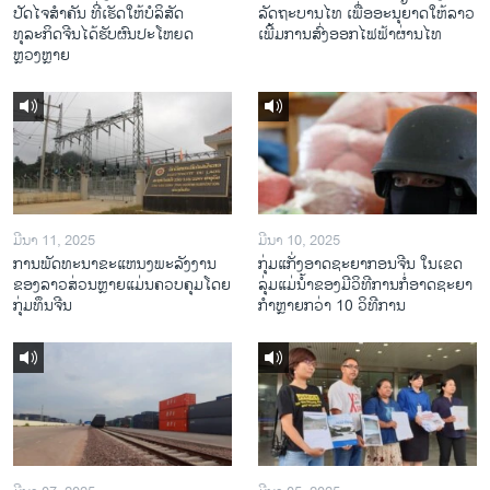
ປັດໄຈສໍາຄັນ ທີ່ເຮັດໃຫ້ບໍລິສັດ
ລັດຖະບານໄທ ເພື່ອອະນຸຍາດໃຫ້ລາວ
ທຸລະກິດຈີນໄດ້ຮັບຜົນປະໂຫຍດ
ເພີ້ມການສົ່ງອອກໄຟຟ້າຜ່ານໄທ
ຫຼວງຫຼາຍ
ມີນາ 11, 2025
ມີນາ 10, 2025
ການພັດທະນາຂະແຫນງພະລັງງານ
ກຸ່ມແກັ່ງອາດຊະຍາກອນຈີນ ໃນເຂດ
ຂອງລາວສ່ວນຫຼາຍແມ່ນຄວບຄຸມໂດຍ
ລຸ່ມແມ່ນໍ້າຂອງມີວິທີການກໍ່ອາດຊະຍາ
ກຸ່ມທຶນຈີນ
ກຳຫຼາຍກວ່າ 10 ວິທີການ