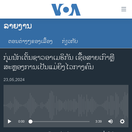
ລິ້ງ
ສຳຫລັບ
ເຂົ້າ
ລາຍງານ
ຫາ
ໂຮມເພຈ
ຂ້າມ
ຕອນຕ່າງໆຂອງເລື້ອງ
ກ່ຽວກັບ
ລາວ
ຂ້າມ
ອາເມຣິກາ
ຂ້າມ
ກຸ່ມນັກເຕັ້ນຊາວອາເມຣິກັນ ເຊື້ອສາຍເກົາຫຼີ
ໄປ
ການເລືອກຕັ້ງ ປະທານາທີບໍດີ ສະຫະລັດ 2024
ສະຫຼອງການເປັນແມ່ຍິງໄວກາງຄົນ
ຫາ
ຂ່າວ​ຈີນ
ຊອກ
23,05,2024
ຄົ້ນ
ໂລກ
ເອເຊຍ
ອິດສະຫຼະພາບດ້ານການຂ່າວ
No media source currently available
ຊີວິດຊາວລາວ
0:00
3:39
ຊຸມຊົນຊາວລາວ