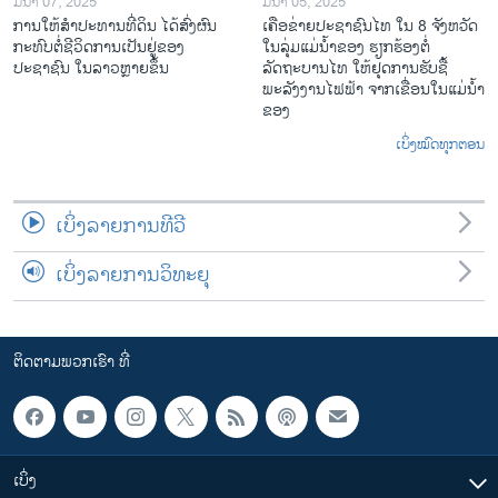
ມີນາ 07, 2025
ມີນາ 05, 2025
ການໃຫ້ສໍາປະທານທີ່ດິນ ໄດ້ສົ່ງຜົນ
ເຄືອ​ຂ່າຍ​ປະຊາຊົນໄທ​ ໃນ 8 ຈັງຫວັດ
ກະທົບຕໍ່ຊີວິດການເປັນຢູ່ຂອງ
ໃນ​ລຸ່ມ​ແມ່​ນ້ຳ​ຂອງ ຮຽກຮ້ອງຕໍ່
ປະຊາຊົນ ໃນລາວຫຼາຍຂຶ້ນ
ລັດຖະບານໄທ ໃຫ້ຢຸດການຮັບຊື້
ພະລັງງານໄຟຟ້າ ຈາກເຂື່ອນໃນແມ່ນ້ຳ
ຂອງ
ເບິ່ງໝົດທຸກຕອນ
ເບິ່ງລາຍການທີວີ
ເບິ່ງລາຍການວິທະຍຸ
ຕິດຕາມພວກເຮົາ ທີ່
ເບິ່ງ