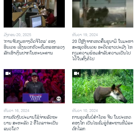
ມັງກອນ 20, 2025
ທັນວາ 19, 2024
‘ການຈັບກຸມທາງດິດຈິໂຕລ’ ຂອງ
20 ປີຫຼັງ​ຈາກ​ເຫດ​ຄື້ນ​ຊຸ​ນາ​ມິ ໃນ​ມະ​ຫາ​
ອິນເດຍ ເຊິ່ງພວກຕົວະຕົ້ມຫລອກລວງ
ສະ​ໝຸດ​ອິນ​ເດຍ ອະ​ດີດ​ຊາວ​ປະ​ມົງ ໄທ
ລັກເອົາເງິນຝາກໃນທະນະຄານ
ກຽມ​ຄວາມ​ພ້ອມ​ສຳ​ລັບ​ຄວາມ​ເປັນ​ໄປ​
ໄດ້​ໃນ​ຄັ້ງ​ຕໍ່​ໄປ
ທັນວາ 16, 2024
ທັນວາ 10, 2024
ການ​ຕັດ​ງົບ​ປະ​ມານ​ໃຊ້​ຈ່າຍ​ລັດ​ຖະ​
ການ​ຂຸດ​ຄົ້ນ​ບໍ່​ຄຳ​ໂດຍ ຈີນ ໃນ​ປະ​ເທດ
ບານ ສະ​ຫະ​ລັດ 2 ຕື້​ໂດ​ລາ​ຈະ​ເປັນ​
ຄອງ​ໂກ ເປັນ​ໄພ​ຂົ່ມ​ຂູ່​ຕໍ່​ສະ​ຖານ​ທີ່​ມໍ​ລະ​
ແນວ​ໃດ?
ດົກ​ໂລກ​