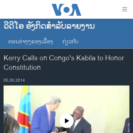
ລິ້ງ
ສຳຫລັບ
ເຂົ້າ
ວີດີໂອ ອັງກິດສຳລັບລາຍງານ
ຫາ
ໂຮມເພຈ
ຂ້າມ
ຕອນຕ່າງໆຂອງເລື້ອງ
ກ່ຽວກັບ
ລາວ
ຂ້າມ
ອາເມຣິກາ
ຂ້າມ
Kerry Calls on Congo's Kabila to Honor
ໄປ
ການເລືອກຕັ້ງ ປະທານາທີບໍດີ ສະຫະລັດ 2024
Constitution
ຫາ
ຂ່າວ​ຈີນ
ຊອກ
05,05,2014
ຄົ້ນ
ໂລກ
ເອເຊຍ
ອິດສະຫຼະພາບດ້ານການຂ່າວ
ຊີວິດຊາວລາວ
No media source currently available
ຊຸມຊົນຊາວລາວ