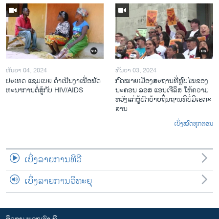
ທັນວາ 04, 2024
ທັນວາ 03, 2024
ປະ​ເທດ ແຊມ​ເບຍ ດຳ​ເນີນ​ງາ​ເພື່ອ​ພັດ​
ກົດ​ໝາຍ​ເມືອງ​ສະ​ຖານ​ທີ່ຫຼົບ​ໄພ​ຂອງ​
ທະ​ນາ​ການ​ຕໍ່​ສູ້​ກັບ​ HIV/AIDS
ນະ​ຄອນ ລອ​ສ ແອນ​ເຈີ​ລິ​ສ ໃຫ້​ຄວາມ​
ຫວັງ​ແກ່​ຜູ້​ຍົກ​ຍ້າຍ​ຖິ່ນ​ຖານ​ທີ່ບໍ່​ມີ​ເອ​ກະ​
ສານ
ເບິ່ງໝົດທຸກຕອນ
ເບິ່ງລາຍການທີວີ
ເບິ່ງລາຍການວິທະຍຸ