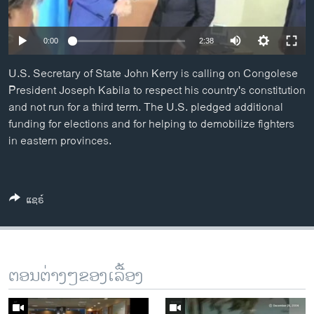
ວິທະຍາສາດ-ເທັກໂນໂລຈີ
ທຸລະກິດ
0:00
2:38
ພາສາອັງກິດ
U.S. Secretary of State John Kerry is calling on Congolese
ວີດີໂອ
President Joseph Kabila to respect his country's constitution
and not run for a third term. The U.S. pledged additional
ສຽງ
funding for elections and for helping to demobilize fighters
in eastern provinces.
ລາຍການກະຈາຍສຽງ
ຕິດຕາມພວກເຮົາ ທີ່
ລາຍງານ
ແຊຣ໌
ພາສາຕ່າງໆ
ຕອນຕ່າງໆຂອງເລື້ອງ