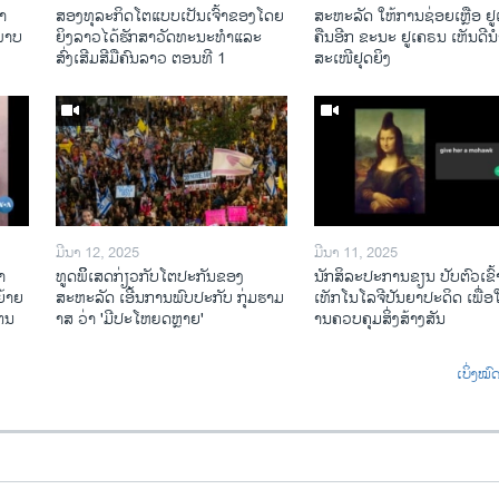
າ​
ສອງທຸລະກິດໂຕແບບເປັນເຈົ້າຂອງໂດຍ
ສະຫະລັດ ໃຫ້ການຊ່ອຍເຫຼືອ ຢ
​ພາບ
ຍິງລາວໄດ້ຮັກສາວັດທະນະທຳແລະ
ຄືນອີກ ຂະນະ ຢູເຄຣນ ເຫັນດີນຳ
ສົ່ງເສີມສີມືຄົນລາວ ຕອນທີ 1
ສະເໜີຢຸດຍິງ
ມີນາ 12, 2025
ມີນາ 11, 2025
າ
ທູດພິິເສດກ່ຽວກັບໂຕປະກັນຂອງ
ນັກ​ສິ​ລະ​ປະ​ການ​ຂຽນ ປັບ​ຕົວ​ເຂົ້າ
້າຍ
ສະຫະລັດ ເອີ້ນການພົບປະກັບ ກຸ່ມຮາມ
ເທັກ​ໂນ​ໂລ​ຈີ​ປັນ​ຍາ​ປະ​ດິດ ເພື່ອ​ໃຫ
ໄຕນ
າສ ວ່າ 'ມີປະໂຫຍດຫຼາຍ'
ານ​ຄວບ​ຄຸມ​ສິ່ງ​ສ້າງ​ສັນ
ເບິ່ງໝ