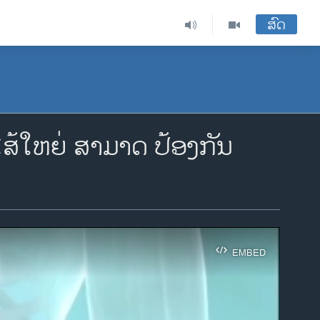
ສົດ
ໄສ້​ໃຫຍ່ ສາມາດ ປ້ອງກັນ
EMBED