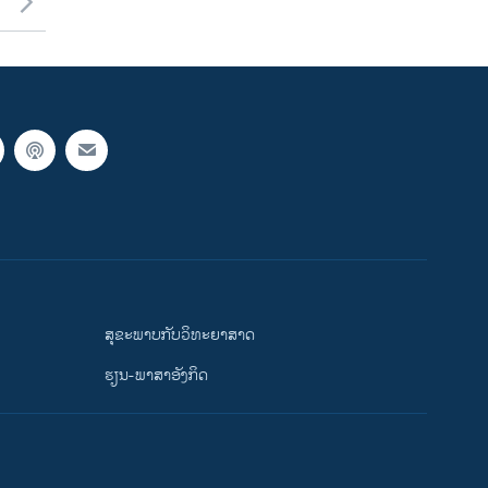
ສຸຂະພາບກັບວິທະຍາສາດ
ຮຽນ-ພາສາອັງກິດ