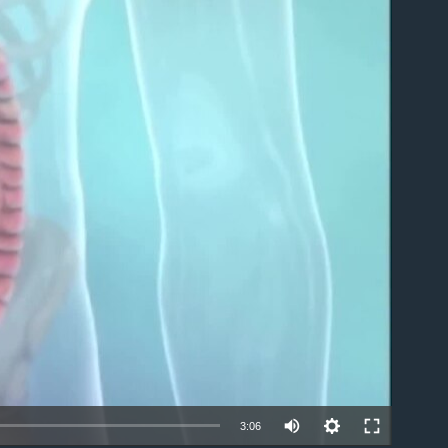
ble
3:06