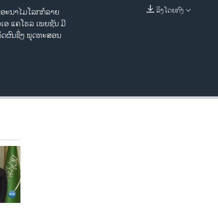
ລິງໂດຍກົງ
ານ​ອະນາ​ໄມ​ໂລກ​ກໍລາຍ​
EMBED
​ເອ ​ແຄ​ໂຣລ ​ເພຍ​ຊັນ ມີ​
​ເລັດ​ຜົນຊຶ່ງ​ ພຸດທະສອນ