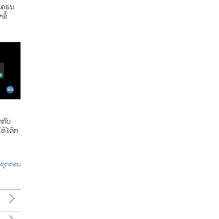
ູເຄຣນ
ຂໍ້
​ກັບ​
້​ໄດ້​ກ​
ົດທຸກຕອນ