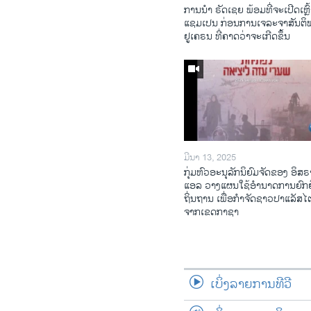
ການ​ນຳ ຣັດ​ເຊຍ ພ້ອມ​ທີ່​ຈະ​ເປີ​ດ​ເຫຼົ້
ແຊມ​ເປນ ກ່ອນການ​ເຈ​ລະ​ຈາ​ສັນ​ຕິ
ຢູ​ເຄ​ຣນ ທີ່​ຄາດ​ວ່າ​ຈະ​ເກີດ​ຂຶ້ນ
ມີນາ 13, 2025
ກຸ່ມຫົວອະນຸລັກນິຍົມຈັດຂອງ ອິສຣ
ແອລ ວາງແຜນໃຊ້ອຳນາດການຍົກຍ
ຖິ່ນຖານ ເພື່ອກຳຈັດຊາວປາແລັສ
ຈາກເຂດກາຊາ
ເບິ່ງລາຍການທີວີ