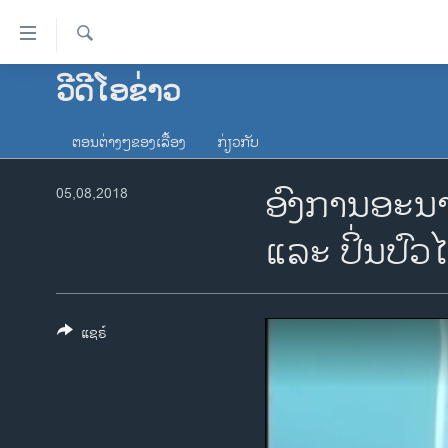
ລິ້ງ
ສຳຫລັບ
ເຂົ້າ
ຄົ້ນຫາ
ວີດີໂອຂ່າວ
ໂຮມເພຈ
ຫາ
ລາວ
ຂ້າມ
ຕອນຕ່າງໆຂອງເລື້ອງ
ກ່ຽວກັບ
ຂ້າມ
ອາເມຣິກາ
ຂ້າມ
ອົງການອະນາໄມ
05,08,2018
ການເລືອກຕັ້ງ ປະທານາທີບໍດີ ສະຫະລັດ
ໄປ
2024
ຫາ
ແລະ ປິ່ນປົວໄ
ຂ່າວ​ຈີນ
ຊອກ
ຄົ້ນ
ໂລກ
ເອເຊຍ
ແຊຣ໌
ອິດສະຫຼະພາບດ້ານການຂ່າວ
ຊີວິດຊາວລາວ
ຊຸມຊົນຊາວລາວ