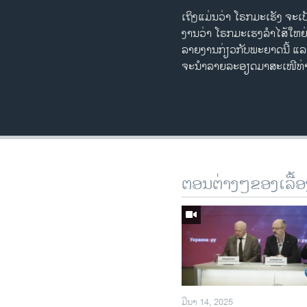
ເຖິງ​ແມ່ນ​ວ່າ ​ໂຣກມະ​ເຮັງ​ ຈະ​
ງານວ່າ ​ໂຣກມະ​ເຮ​ງ​ລໍາໄສ້​ໃຫຍ່ 
ລາຍ​ງານ​ກ່ຽວກັບ​ພະຍາດນີ້ ​ແລະ​ເລ
ຈະ​ນໍາ​ລາຍ​ລະອຽດ​ມາສະ​ເໜີທ່າ
ຕອນຕ່າງໆຂອງເລື້ອ
ມີນາ 14, 2025