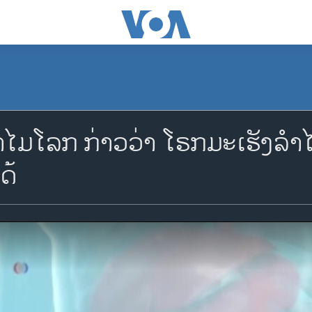
ໂລກ ກ່າວວ່າ ໂຣກມະ​ເຮ​ັງ​ລໍາ​​
ດ້