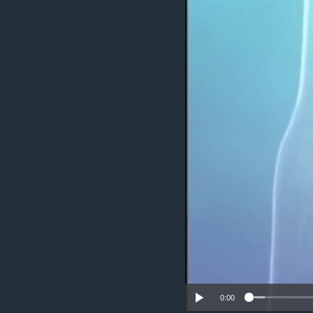
ວິທະຍາສາດ-ເທັກໂນໂລຈີ
ທຸລະກິດ
ພາສາອັງກິດ
ວີດີໂອ
ສຽງ
ລາຍການກະຈາຍສຽງ
ລາຍງານ
0:00