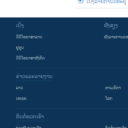
ເບິ່ງລາຍການວິທະຍຸ
ເບິ່ງ
ຟັງສຽງ
ວີດີໂອພາສາລາວ
ຟັງລາຍການຂອງ
ຢູທູບ
ວີດີໂອພາສາອັງກິດ
ຂ່າວແລະລາຍງານ
ລາວ
ອາເມຣິກາ
ເອເຊຍ
ໂລກ
ຕິດຕໍ່ພວກເຮົາ