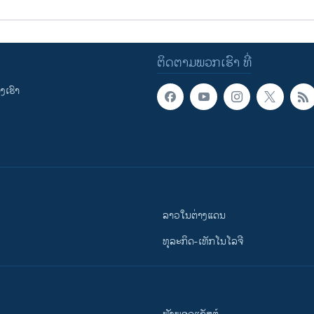
ຕິດຕາມພວກເຮົາ ທີ່
ເຮົາ
ລາວໃນຕ່າງແດນ
ທຸລະກິດ-ເທັກໂນໂລຈີ