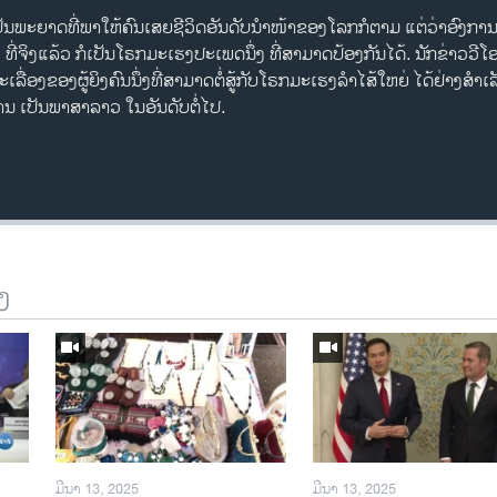
ເປັນ​ພະຍາດ​ທີ່​ພາ​ໃຫ້​ຄົນ​ເສຍ​ຊີວິດອັນ​ດັບ​ນໍາໜ້າຂອງ​ໂລກກໍ​ຕາມ ​ແຕ່​ວ່າ​ອົງກ
ທີ່​ຈິງ​ແລ້ວ ກໍ​ເປັນໂຣກມະ​ເຮ​ງປະ​ເພດ​ນຶ່ງ ​ທີ່​ສາມາດ​ປ້ອງ​ກັນ​ໄດ້. ນັກ​ຂ່າວວີໂອ
ື່ອງ​ຂອງ​ຜູ້ຍິງ​ຄົນ​ນຶ່ງ​ທີ່​ສາມາດ​ຕໍ່ສູ້​ກັບໂຣກມະ​ເຮ​ງ​ລໍາໄສ້​ໃຫຍ່ ​ໄດ້​ຢ່າງ​ສໍາ
ນ ເປັນພາສາລາວ ໃນ​ອັນ​ດັບ​ຕໍ່​ໄປ.
ງ
ມີນາ 13, 2025
ມີນາ 13, 2025