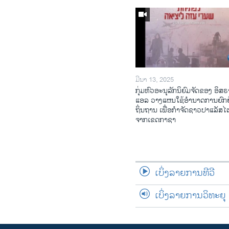
ມີນາ 13, 2025
ກຸ່ມຫົວອະນຸລັກນິຍົມຈັດຂອງ ອິສຣ
ແອລ ວາງແຜນໃຊ້ອຳນາດການຍົກຍ
ຖິ່ນຖານ ເພື່ອກຳຈັດຊາວປາແລັສ
ຈາກເຂດກາຊາ
ເບິ່ງລາຍການທີວີ
ເບິ່ງລາຍການວິທະຍຸ