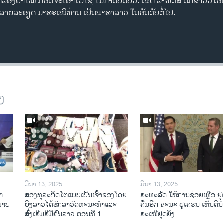
ລອງຢາໃໝ່ ກ່ອນຈະເອົາໄປໃຊ້ ໃນການປິ່ນປົວ. ​ເຟດ ລາ​ພີດັສ ນັກ​ຂ່າວ​ວີ​ໂອ
ໍາ​ລາຍລະອຽດ ມາ​ສະ​ເໜີທ່ານ ເປັນພາສາລາວ ​ໃນ​ອັນ​ດັບ​ຕໍ່​ໄປ.
ງ
ມີນາ 13, 2025
ມີນາ 13, 2025
າ​
ສອງທຸລະກິດໂຕແບບເປັນເຈົ້າຂອງໂດຍ
ສະຫະລັດ ໃຫ້ການຊ່ອຍເຫຼືອ ຢ
​ພາບ
ຍິງລາວໄດ້ຮັກສາວັດທະນະທຳແລະ
ຄືນອີກ ຂະນະ ຢູເຄຣນ ເຫັນດີນຳ
ສົ່ງເສີມສີມືຄົນລາວ ຕອນທີ 1
ສະເໜີຢຸດຍິງ