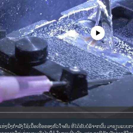
No media source currently availa
ຫ່ງນຶ່ງກໍາລັງໃຊ້ເນື້ອເຍື່ອຂອງຫົວໃຈຄົນ ທີ່ໄດ້ຮັບບໍລິຈາກນັ້ນ ມາຮຽນແບບກ