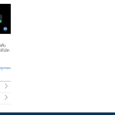
​ກັບ​
້​ໄດ້​ກ​
ົດທຸກຕອນ