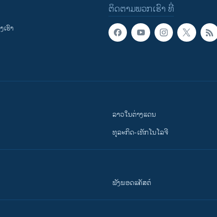
ຕິດຕາມພວກເຮົາ ທີ່
ເຮົາ
ລາວໃນຕ່າງແດນ
ທຸລະກິດ-ເທັກໂນໂລຈີ
ຟັງພອດແຄັສຕ໌