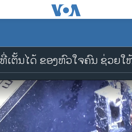
ີ່ເຕັ້ນໄດ້ ຂອງຫົວໃຈຄົນ ຊ່ວຍໃຫ