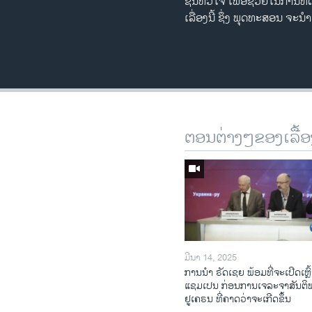
ຊີ້ນຫົວໃຈ ເພື່ອຊ່ວຍໃນການທົດ
ເລື່ອງນີ້ ຊຶ່ງ​ ພຸດທະສອນ ຈະ​ນ
ຕອນຕ່າງໆຂອງເລື້ອ
ມີນາ 14, 2025
ການ​ນຳ ຣັດ​ເຊຍ ພ້ອມ​ທີ່​ຈະ​ເປີ​ດ​ເຫຼົ້
ແຊມ​ເປນ ກ່ອນການ​ເຈ​ລະ​ຈາ​ສັນ​ຕິ
ຢູ​ເຄ​ຣນ ທີ່​ຄາດ​ວ່າ​ຈະ​ເກີດ​ຂຶ້ນ