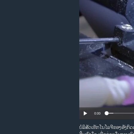
ວິທະຍາສາດ-ເທັກໂນໂລຈີ
ທຸລະກິດ
ພາສາອັງກິດ
ວີດີໂອ
ສຽງ
ລາຍການກະຈາຍສຽງ
ລາຍງານ
0:00
ບໍລິສັດເທັກໂນໂລຈີຂອງອັງກິດແ