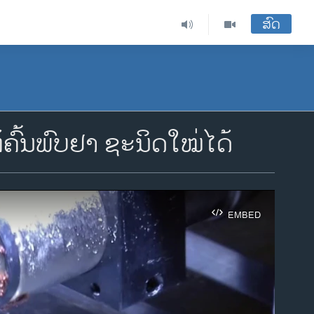
ສົດ
້ຄົ້ນພົບຢາ ຊະນິດໃໝ່ໄດ້
EMBED