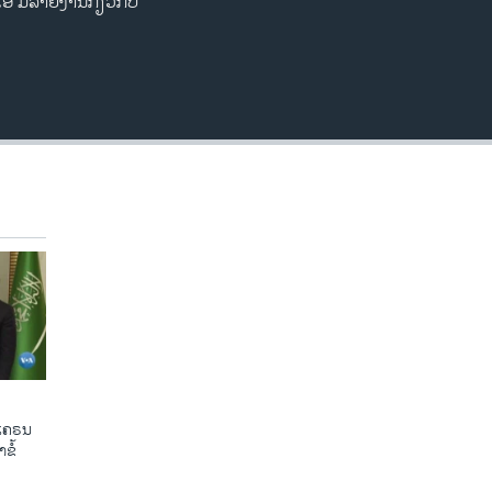
ເອ ມີລາຍ​ງານກ່ຽວກັບ
ູເຄຣນ
ຂໍ້