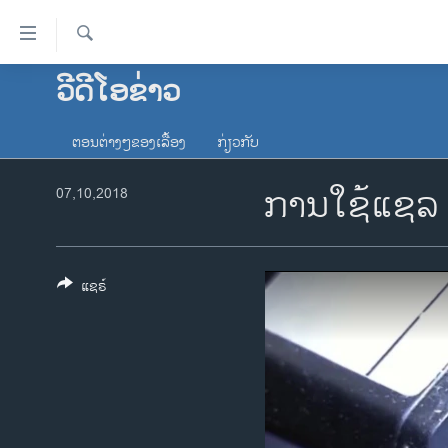
ລິ້ງ
ສຳຫລັບ
ເຂົ້າ
ຄົ້ນຫາ
ວີດີໂອຂ່າວ
ໂຮມເພຈ
ຫາ
ລາວ
ຂ້າມ
ຕອນຕ່າງໆຂອງເລື້ອງ
ກ່ຽວກັບ
ຂ້າມ
ອາເມຣິກາ
ຂ້າມ
ການໃຊ້ແຊລ ທ
07,10,2018
ການເລືອກຕັ້ງ ປະທານາທີບໍດີ ສະຫະລັດ
ໄປ
2024
ຫາ
ຂ່າວ​ຈີນ
ຊອກ
ຄົ້ນ
ແຊຣ໌
ໂລກ
ເອເຊຍ
ອິດສະຫຼະພາບດ້ານການຂ່າວ
ຊີວິດຊາວລາວ
ຊຸມຊົນຊາວລາວ