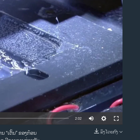
ble
2:02
ລິງໂດຍກົງ
ານ “ເຕັ້ນ” ຂອງກ້ອນ
EMBED