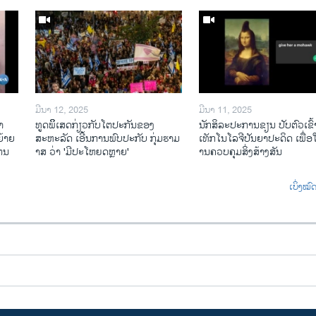
ມີນາ 12, 2025
ມີນາ 11, 2025
າ
ທູດພິິເສດກ່ຽວກັບໂຕປະກັນຂອງ
ນັກ​ສິ​ລະ​ປະ​ການ​ຂຽນ ປັບ​ຕົວ​ເຂົ້າ
້າຍ
ສະຫະລັດ ເອີ້ນການພົບປະກັບ ກຸ່ມຮາມ
ເທັກ​ໂນ​ໂລ​ຈີ​ປັນ​ຍາ​ປະ​ດິດ ເພື່ອ​ໃຫ
ໄຕນ
າສ ວ່າ 'ມີປະໂຫຍດຫຼາຍ'
ານ​ຄວບ​ຄຸມ​ສິ່ງ​ສ້າງ​ສັນ
ເບິ່ງໝ