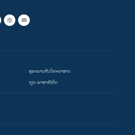
ສຸຂະພາບກັບວິທະຍາສາດ
ຮຽນ-ພາສາອັງກິດ