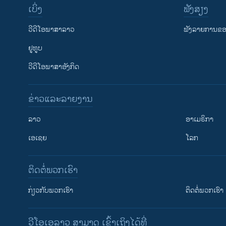
ເບິ່ງ
ຟັງສຽງ
ວີດີໂອພາສາລາວ
ຟັງລາຍການຂອງ
ຢູທູບ
ວີດີໂອພາສາອັງກິດ
ຂ່າວແລະລາຍງານ
ລາວ
ອາເມຣິກາ
ເອເຊຍ
ໂລກ
ຕິດຕໍ່ພວກເຮົາ
ກ່ຽວກັບພວກເຮົາ
ຕິດຕໍ່ພວກເຮົາ
ວີໂອເອລາວ ສາມາດ ເຂົ້າເຖິງໄດ້ທີ່