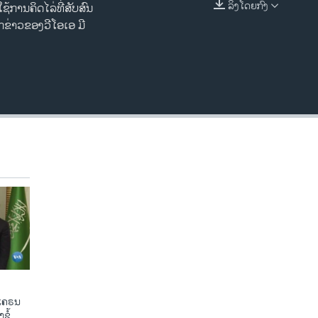
ລິງໂດຍກົງ
ການ​ຄິດ​ໄລ່ທີ່​ສັບສົນ ​
EMBED
່າວ​ຂອງ​ວີ​ໂອ​ເອ ມີ​
ູເຄຣນ
ຂໍ້