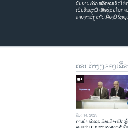
ປັນຍາ​ປະດິດ ຫລື​ການ​ເຮັດ​ໃຫ້​ຄ
ເພີ້ມ​ຂຶ້ນທຸກ​ມື້ ​ເພື່ອ​ຊ່ວຍ
ລາຍ​ງານ​ກ່ຽວກັບ​ເລື່ອງນີ້ ຊຶ່ງ
ຕອນຕ່າງໆຂອງເລື້ອ
ມີນາ 14, 2025
ການ​ນຳ ຣັດ​ເຊຍ ພ້ອມ​ທີ່​ຈະ​ເປີ​ດ​ເຫຼົ້
ແຊມ​ເປນ ກ່ອນການ​ເຈ​ລະ​ຈາ​ສັນ​ຕິ