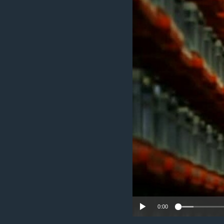
ວິທະຍາສາດ-ເທັກໂນໂລຈີ
ທຸລະກິດ
ພາສາອັງກິດ
ວີດີໂອ
ສຽງ
ລາຍການກະຈາຍສຽງ
ລາຍງານ
0:00