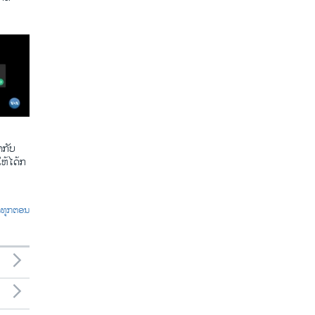
​ກັບ​
້​ໄດ້​ກ​
ົດທຸກຕອນ