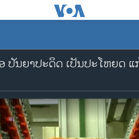
ໂອ ປັນຍາ​ປະດິດ ເປັນ​ປະ​ໂຫຍດ ​ແກ