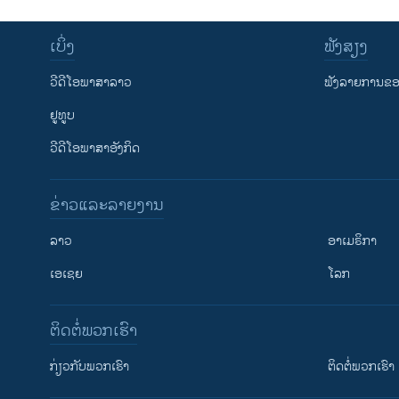
ເບິ່ງ
ຟັງສຽງ
ວີດີໂອພາສາລາວ
ຟັງລາຍການຂອງ
ຢູທູບ
ວີດີໂອພາສາອັງກິດ
ຂ່າວແລະລາຍງານ
ລາວ
ອາເມຣິກາ
ເອເຊຍ
ໂລກ
ຕິດຕໍ່ພວກເຮົາ
ກ່ຽວກັບພວກເຮົາ
ຕິດຕໍ່ພວກເຮົາ