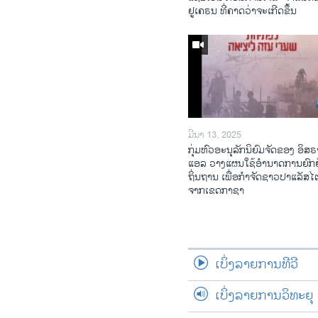
ຢູ​ເຄ​ຣນ ທີ່​ຄາດ​ວ່າ​ຈະ​ເກີດ​ຂຶ້ນ
ມີນາ 13, 2025
ກຸ່ມຫົວອະນຸລັກນິຍົມຈັດຂອງ ອິສຣ
ແອລ ວາງແຜນໃຊ້ອຳນາດການຍົກຍ
ຖິ່ນຖານ ເພື່ອກຳຈັດຊາວປາແລັສ
ຈາກເຂດກາຊາ
ເບິ່ງລາຍການທີວີ
ເບິ່ງລາຍການວິທະຍຸ