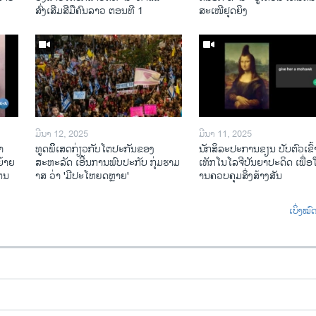
ສົ່ງເສີມສີມືຄົນລາວ ຕອນທີ 1
ສະເໜີຢຸດຍິງ
ມີນາ 12, 2025
ມີນາ 11, 2025
າ
ທູດພິິເສດກ່ຽວກັບໂຕປະກັນຂອງ
ນັກ​ສິ​ລະ​ປະ​ການ​ຂຽນ ປັບ​ຕົວ​ເຂົ້າ
້າຍ
ສະຫະລັດ ເອີ້ນການພົບປະກັບ ກຸ່ມຮາມ
ເທັກ​ໂນ​ໂລ​ຈີ​ປັນ​ຍາ​ປະ​ດິດ ເພື່ອ​ໃຫ
ໄຕນ
າສ ວ່າ 'ມີປະໂຫຍດຫຼາຍ'
ານ​ຄວບ​ຄຸມ​ສິ່ງ​ສ້າງ​ສັນ
ເບິ່ງໝ