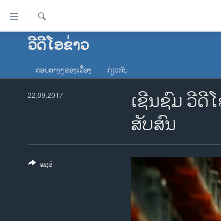
ລິ້ງ
ສຳຫລັບ
ເຂົ້າ
ຄົ້ນຫາ
ວີດີໂອຂ່າວ
ໂຮມເພຈ
ຫາ
ລາວ
ຂ້າມ
ຕອນຕ່າງໆຂອງເລື້ອງ
ກ່ຽວກັບ
ຂ້າມ
ອາເມຣິກາ
ຂ້າມ
ເຊີນຊົມ ວີດີ
22,09,2017
ການເລືອກຕັ້ງ ປະທານາທີບໍດີ ສະຫະລັດ
ໄປ
2024
ຫາ
ສັບສົນ
ຂ່າວ​ຈີນ
ຊອກ
ຄົ້ນ
ໂລກ
ເອເຊຍ
ແຊຣ໌
ອິດສະຫຼະພາບດ້ານການຂ່າວ
ຊີວິດຊາວລາວ
ຊຸມຊົນຊາວລາວ