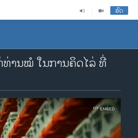
ສົດ
່​ທ່ານໝໍ ໃນການຄິດໄລ່ ທີ່
EMBED