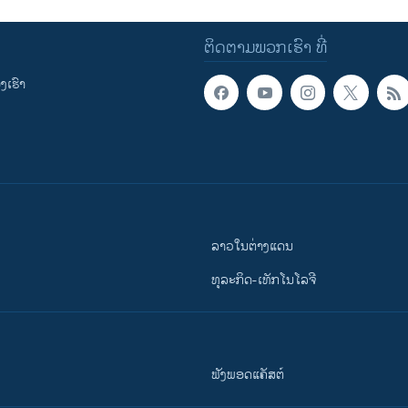
ຕິດຕາມພວກເຮົາ ທີ່
ເຮົາ
ລາວໃນຕ່າງແດນ
ທຸລະກິດ-ເທັກໂນໂລຈີ
ຟັງພອດແຄັສຕ໌