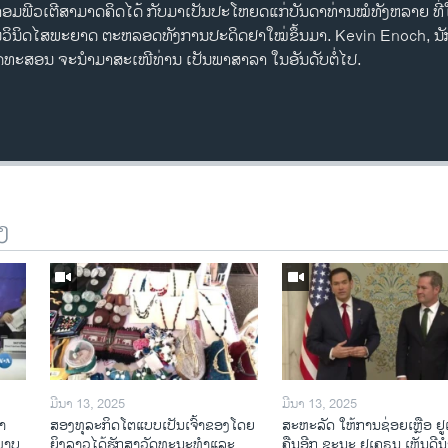
ອມ​ພີ​ວ​ເຕີ​ສາມາດ​ຄິດໄດ້ ກັບມາ​ເປັນ​ປະ​ໂຫຍດ​ແກ່​ບັນດາ​ທ່ານໝໍທັງຫລາຍ ທີ່ໃຊ້​
​ໃນ​ການວິ​ນິດໄສພະຍາດ ​ຕະຫລອດທັງການປະດິດຢາ​ໃໝ່ຂຶ້ນມາ. Kevin Enoch, ນັກ​ຂ
​ພຸດທະສອນ ຈະ​ນໍາ​ມາສະ​ເໜີທ່ານ ເປັນພາສາລາ ​ໃນ​ອັນ​ດັບ​ຕໍ່​ໄປ.
ງ
ມີນາ 13, 2025
ມີນາ 13, 2025
າ​
ສອງທຸລະກິດໂຕແບບເປັນເຈົ້າຂອງໂດຍ
ສະຫະລັດ ໃຫ້ການຊ່ອຍເຫຼືອ ຢ
​ພາບ
ຍິງລາວໄດ້ຮັກສາວັດທະນະທຳແລະ
ຄືນອີກ ຂະນະ ຢູເຄຣນ ເຫັນດີນຳ