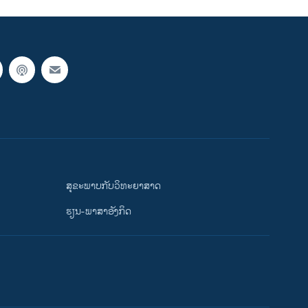
ສຸຂະພາບກັບວິທະຍາສາດ
ຮຽນ-ພາສາອັງກິດ