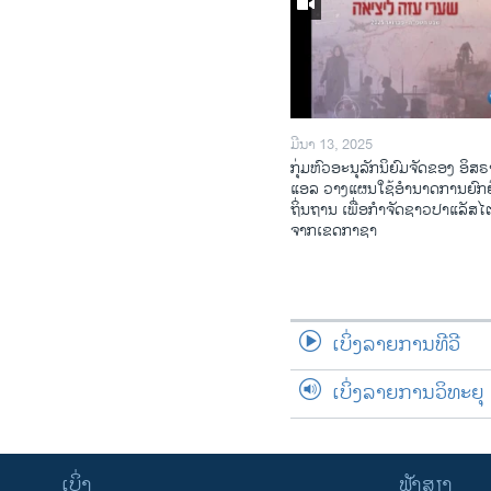
ມີນາ 13, 2025
ກຸ່ມຫົວອະນຸລັກນິຍົມຈັດຂອງ ອິສຣ
ແອລ ວາງແຜນໃຊ້ອຳນາດການຍົກຍ
ຖິ່ນຖານ ເພື່ອກຳຈັດຊາວປາແລັສ
ຈາກເຂດກາຊາ
ເບິ່ງລາຍການທີວີ
ເບິ່ງລາຍການວິທະຍຸ
ເບິ່ງ
ຟັງສຽງ