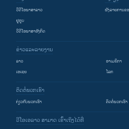
ວີດີໂອພາສາລາວ
ຟັງລາຍການຂອງ
ຢູທູບ
ວີດີໂອພາສາອັງກິດ
ຂ່າວແລະລາຍງານ
ລາວ
ອາເມຣິກາ
ເອເຊຍ
ໂລກ
ຕິດຕໍ່ພວກເຮົາ
ກ່ຽວກັບພວກເຮົາ
ຕິດຕໍ່ພວກເຮົາ
ວີໂອເອລາວ ສາມາດ ເຂົ້າເຖິງໄດ້ທີ່