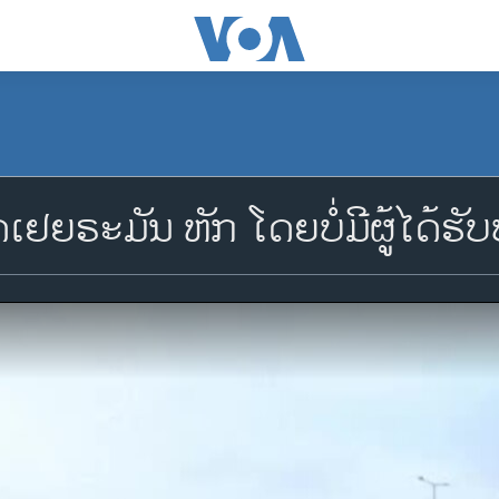
ຢຍຣະມັນ ຫັກ ໂດຍບໍ່ມີຜູ້ໄດ້ຮັ