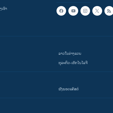
ເຮົາ
ລາວໃນຕ່າງແດນ
ທຸລະກິດ-ເທັກໂນໂລຈີ
ຟັງພອດແຄັສຕ໌