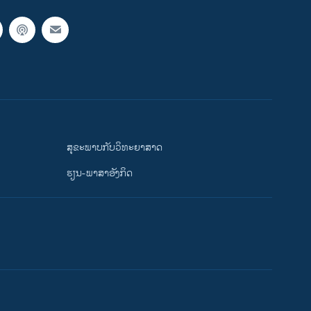
ສຸຂະພາບກັບວິທະຍາສາດ
ຮຽນ-ພາສາອັງກິດ