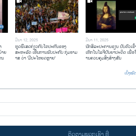
ມີນາ 12, 2025
ມີນາ 11, 2025
າ
ທູດພິິເສດກ່ຽວກັບໂຕປະກັນຂອງ
ນັກ​ສິ​ລະ​ປະ​ການ​ຂຽນ ປັບ​ຕົວ​ເຂົ້າ
້າຍ
ສະຫະລັດ ເອີ້ນການພົບປະກັບ ກຸ່ມຮາມ
ເທັກ​ໂນ​ໂລ​ຈີ​ປັນ​ຍາ​ປະ​ດິດ ເພື່ອ​ໃຫ
ໄຕນ
າສ ວ່າ 'ມີປະໂຫຍດຫຼາຍ'
ານ​ຄວບ​ຄຸມ​ສິ່ງ​ສ້າງ​ສັນ
ເບິ່ງໝ
ຕິດຕາມພວກເຮົາ ທີ່