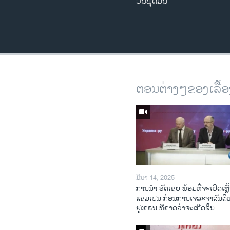
ວັນພຸດມື້ນີ້
ຕອນຕ່າງໆຂອງເລື້ອ
ມີນາ 14, 2025
ການ​ນຳ ຣັດ​ເຊຍ ພ້ອມ​ທີ່​ຈະ​ເປີ​ດ​ເຫຼົ້
ແຊມ​ເປນ ກ່ອນການ​ເຈ​ລະ​ຈາ​ສັນ​ຕິ
ຢູ​ເຄ​ຣນ ທີ່​ຄາດ​ວ່າ​ຈະ​ເກີດ​ຂຶ້ນ