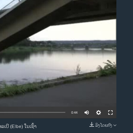
ble
0:44
ລິງໂດຍກົງ
ເບີ (Elbe) ໃນເຊົ້າ
EMBED