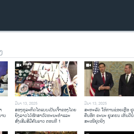
ງ
ມີນາ 13, 2025
ມີນາ 13, 2025
າ​
ສອງທຸລະກິດໂຕແບບເປັນເຈົ້າຂອງໂດຍ
ສະຫະລັດ ໃຫ້ການຊ່ອຍເຫຼືອ ຢ
​ພາບ
ຍິງລາວໄດ້ຮັກສາວັດທະນະທຳແລະ
ຄືນອີກ ຂະນະ ຢູເຄຣນ ເຫັນດີນຳ
ສົ່ງເສີມສີມືຄົນລາວ ຕອນທີ 1
ສະເໜີຢຸດຍິງ