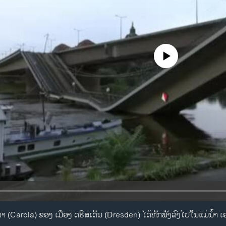
No media source currently availa
Carola) ຂອງ ເມືອງ ດຣິສເດັນ (Dresden) ໄດ້ຫັກພັງລົງໄປໃນແມ່ນໍ້າ ເອລ