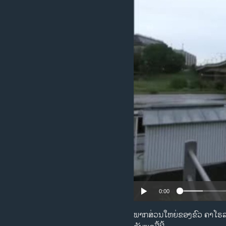
ວິທະຍາສາດ-ເທັກໂນໂລຈີ
ທຸລະກິດ
ພາສາອັງກິດ
ວີດີໂອ
ສຽງ
ລາຍການກະຈາຍສຽງ
ລາຍງານ
0:00
ພາກສ່ວນໃຫຍ່ຂອງຂົວ ຄາໂຣລາ (