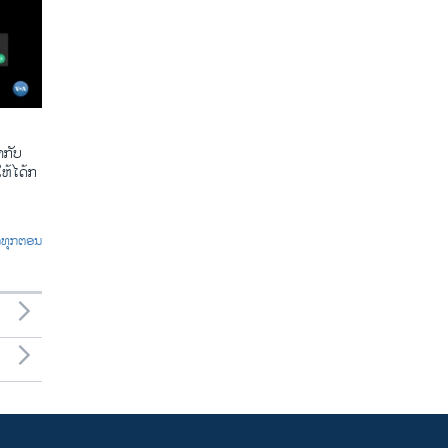
​ກັບ​
້​ໄດ້​ກ​
ົດທຸກຕອນ