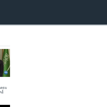
ູເຄຣນ
ຂໍ້