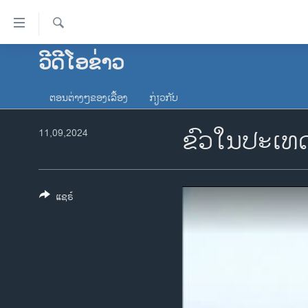
ລິ້ງ
ສຳຫລັບ
ເຂົ້າ
ຄົ້ນຫາ
ວີດີໂອຂ່າວ
ໂຮມເພຈ
ຫາ
ລາວ
ຂ້າມ
ຕອນຕ່າງໆຂອງເລື້ອງ
ກ່ຽວກັບ
ຂ້າມ
ອາເມຣິກາ
ຂ້າມ
ຂົວໃນປະເທດເ
11,09,2024
ການເລືອກຕັ້ງ ປະທານາທີບໍດີ ສະຫະລັດ
ໄປ
2024
ຫາ
ຂ່າວ​ຈີນ
ຊອກ
ຄົ້ນ
ແຊຣ໌
ໂລກ
ເອເຊຍ
ອິດສະຫຼະພາບດ້ານການຂ່າວ
ຊີວິດຊາວລາວ
ຊຸມຊົນຊາວລາວ