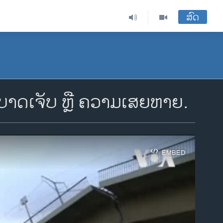
ສົດ
ບບາດເຈັບ ຫຼື ຄວາມເສຍຫາຍ.
EMBED