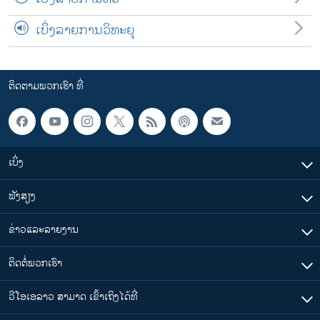
ເບິ່ງລາຍການວິທະຍຸ
ຕິດຕາມພວກເຮົາ ທີ່
ເບິ່ງ
ຟັງສຽງ
ຂ່າວແລະລາຍງານ
ຕິດຕໍ່ພວກເຮົາ
ວີໂອເອລາວ ສາມາດ ເຂົ້າເຖິງໄດ້ທີ່