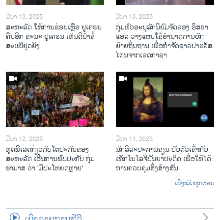
ມີນາ 13, 2025
ມີນາ 13, 2025
ສະຫະລັດ ໃຫ້ການຊ່ອຍເຫຼືອ ຢູເຄຣນ
ກຸ່ມຫົວອະນຸລັກນິຍົມຈັດຂອງ ອິສຣາ
ຄືນອີກ ຂະນະ ຢູເຄຣນ ເຫັນດີນຳຂໍ້
ແອລ ວາງແຜນໃຊ້ອຳນາດການຍົກ
ສະເໜີຢຸດຍິງ
ຍ້າຍຖິ່ນຖານ ເພື່ອກຳຈັດຊາວປາແລັສ
ໄຕນຈາກເຂດກາຊາ
ມີນາ 12, 2025
ມີນາ 11, 2025
ທູດພິິເສດກ່ຽວກັບໂຕປະກັນຂອງ
ນັກ​ສິ​ລະ​ປະ​ການ​ຂຽນ ປັບ​ຕົວ​ເຂົ້າ​ກັບ​
ສະຫະລັດ ເອີ້ນການພົບປະກັບ ກຸ່ມ
ເທັກ​ໂນ​ໂລ​ຈີ​ປັນ​ຍາ​ປະ​ດິດ ເພື່ອ​ໃຫ້​ໄດ້​
ຮາມາສ ວ່າ 'ມີປະໂຫຍດຫຼາຍ'
ກ​ານ​ຄວບ​ຄຸມ​ສິ່ງ​ສ້າງ​ສັນ
ເບິ່ງໝົດທຸກຕອນ
ເບິ່ງລາຍການທີວີ