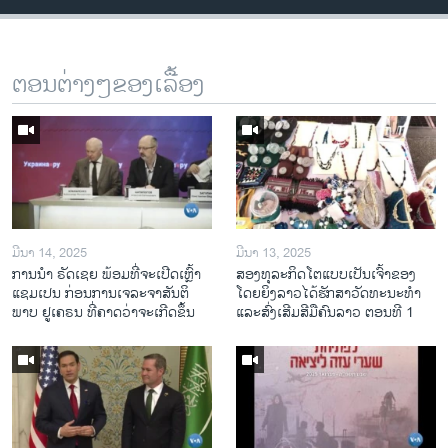
ຕອນຕ່າງໆຂອງເລື້ອງ
ມີນາ 14, 2025
ມີນາ 13, 2025
ການ​ນຳ ຣັດ​ເຊຍ ພ້ອມ​ທີ່​ຈະ​ເປີ​ດ​ເຫຼົ້າ​
ສອງທຸລະກິດໂຕແບບເປັນເຈົ້າຂອງ
ແຊມ​ເປນ ກ່ອນການ​ເຈ​ລະ​ຈາ​ສັນ​ຕິ​
ໂດຍຍິງລາວໄດ້ຮັກສາວັດທະນະທຳ
ພາບ ຢູ​ເຄ​ຣນ ທີ່​ຄາດ​ວ່າ​ຈະ​ເກີດ​ຂຶ້ນ
ແລະສົ່ງເສີມສີມືຄົນລາວ ຕອນທີ 1