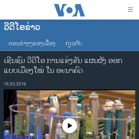
ລິ້ງ
ສຳຫລັບ
ເຂົ້າ
ວີດີໂອຂ່າວ
ຫາ
ໂຮມເພຈ
ຂ້າມ
ຕອນຕ່າງໆຂອງເລື້ອງ
ກ່ຽວກັບ
ລາວ
ຂ້າມ
ອາເມຣິກາ
ຂ້າມ
ເຊີນຊົມ ວີດີໂອ ການແຂ່ງຂັນ ແຜນຜັງ ອອກ
ໄປ
ການເລືອກຕັ້ງ ປະທານາທີບໍດີ ສະຫະລັດ 2024
ແບບເມືອງໃໝ່ ໃນ ອະນາຄົດ
ຫາ
ຂ່າວ​ຈີນ
ຊອກ
15,03,2016
ຄົ້ນ
ໂລກ
ເອເຊຍ
ອິດສະຫຼະພາບດ້ານການຂ່າວ
ຊີວິດຊາວລາວ
No media source currently available
ຊຸມຊົນຊາວລາວ