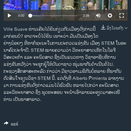
ວິທະຍາສາດ-ເທັກໂນໂລຈີ
ທຸລະກິດ
0:00
2:39
ພາສາອັງກິດ
ລິງໂດຍກົງ
Ville Suave ທ່ານ​ເຄີຍ​ໄດ້​ຍິນ​ກ່ຽວ​ກັບ​ເມືອງ​ດັ່ງກ່າວ​ນີ້
ວີດີໂອ
ມາ​ ກ່ອນ​ບໍ? ອາດ​ຈະບໍ່​ໄດ້​ຍິນ ​ເພາະວ່າ ​ມັນ​ເປັນ​ເມືອງ​ໂຕ​
ຢ່າງ​ ນ້ອຍໆ ທີ່​ຫາ​ກໍຊະນະໃນການ​ປະ​ກວດແຂ່ງຂັນ ​ເມືອງ​ STEM ໃນ​ອະ​
ສຽງ
ນາ​ຄົດປະຈຳ​ປີ. STEM ໝາຍ​ຄວາມ​ວ່າ ວິທະຍາສາດ ​ເທັກ​ໂນ​ໂລ​ຈີ
ວິສະວະກຳ ແລະ​ ຄະນິດສາດ ຊຶ່ງ​ເປັນແນວທາງ ວິຊາ​ອາຊີບທີ່​ການ​
ລາຍການກະຈາຍສຽງ
ຕິດຕາມພວກເຮົາ ທີ່
ແຂ່ງຂັນ​ຫວັງ​ວ່າ ຈະ​ຊຸກຍູ້​ໃຫ້ບັນດາ​ຊາວ ໜຸ່ມ​ພາກັນດຳເນີນຕໍ່​ໄປ​.
ລາຍງານ
ກະຊວງ​ສຶກສາສະຫະລັດ ກ່າວ​ວ່າ ມີຊາວ​ອາ​ເມຣິກັນບໍ່​ຫລາຍ ທີ່​ພາ​ກັນ​
ຕັດສິນ​ໃຈ​ຮຽນ​ວິຊາ STEM ນີ້. ​ແຕ່ດັ່ງ​ທີ່​ Alberto Pimienta ລາຍ​ງານ
ມາ ການແຂ່ງຂັນດັ່ງກ່າວ ​ແມ່ນ​ໄດ້ພົວພັນ ​ຫລາຍ​ໄປ​ກວ່າ ຄະນິດສາດ
ພາສາຕ່າງໆ
ແລະວິທະຍາສາດ ຊຶ່ງ ພຸດທະສອນ ຈະ​ນຳ​ເອົາ​ລາຍ​ລະອຽດ​ມາສະ​ເໜີ​
ທ່ານ ເປັນພາສາລາວ.
ແຊຣ໌