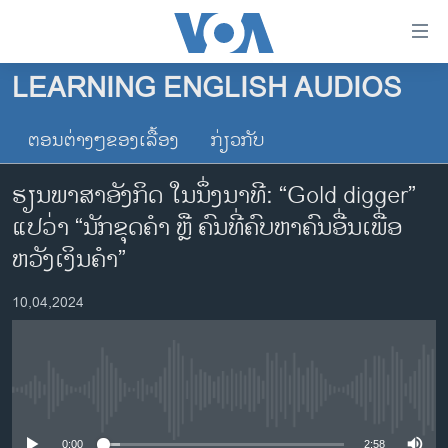
ລິ້ງ
ສຳຫລັບ
ເຂົ້າ
LEARNING ENGLISH AUDIOS
ຫາ
ໂຮມເພຈ
ຂ້າມ
ຕອນຕ່າງໆຂອງເລື້ອງ
ກ່ຽວກັບ
ລາວ
ຂ້າມ
ອາເມຣິກາ
ຂ້າມ
ຮຽນພາສາອັງກິດ ໃນນຶ່ງນາທີ: “Gold digger”
ໄປ
ການເລືອກຕັ້ງ ປະທານາທີບໍດີ ສະຫະລັດ 2024
ແປວ່າ “ນັກຂຸດຄຳ ຫຼື ຄົນທີ່ຄົບຫາຄົນອື່ນເພື່ອ
ຫາ
ຂ່າວ​ຈີນ
ຫວັງເງິນຄຳ”
ຊອກ
ຄົ້ນ
ໂລກ
10,04,2024
ເອເຊຍ
ອິດສະຫຼະພາບດ້ານການຂ່າວ
ຊີວິດຊາວລາວ
No media source currently available
ຊຸມຊົນຊາວລາວ
0:00
2:58