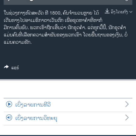
ວິທະຍາສາດ-ເທັກໂນໂລຈີ
ລິງໂດຍກົງ
ໃນຊ່ວງກາງທົດສະວັດ ທີ 1800, ຄົນຈຳນວນຫຼາຍ ໄດ້
ທຸລະກິດ
ເດີນທາງໄປອາເມຣິກາຕາເວັນຕົກ ເພື່ອຂຸດຫາຄຳທີ່ຫາກໍ
ພາສາອັງກິດ
ມີການຄົ້ນພົບ. ພວກເຂົາຖືກເອີ້ນວ່າ ນັກຂຸດຄຳ. ແຕ່ທຸກມື້ນີ້, ນັກຂຸດຄຳ
ແມ່ນຄົນທີ່ເລືອກຄວາມສຳພັນຂອງພວກເຂົາ ໂດຍພື້ນຖານຂອງເງິນ, ບໍ່
ວີດີໂອ
ແມ່ນຄວາມຮັກ.
ສຽງ
ລາຍການກະຈາຍສຽງ
ຕິດຕາມພວກເຮົາ ທີ່
ແຊຣ໌
ລາຍງານ
ພາສາຕ່າງໆ
ເບິ່ງລາຍການທີວີ
ເບິ່ງລາຍການວິທະຍຸ