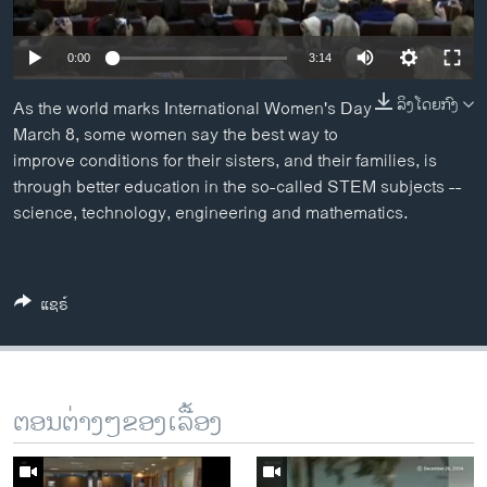
ວິທະຍາສາດ-ເທັກໂນໂລຈີ
ທຸລະກິດ
0:00
3:14
ພາສາອັງກິດ
ລິງໂດຍກົງ
As the world marks International Women's Day
ວີດີໂອ
March 8, some women say the best way to
improve conditions for their sisters, and their families, is
ສຽງ
through better education in the so-called STEM subjects --
science, technology, engineering and mathematics.
ລາຍການກະຈາຍສຽງ
ຕິດຕາມພວກເຮົາ ທີ່
ລາຍງານ
ແຊຣ໌
ພາສາຕ່າງໆ
ຕອນຕ່າງໆຂອງເລື້ອງ