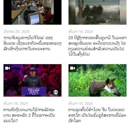
ມັງກອນ 20, 2025
ທັນວາ 19, 2024
‘ການຈັບກຸມທາງດິດຈິໂຕລ’ ຂອງ
20 ປີຫຼັງ​ຈາກ​ເຫດ​ຄື້ນ​ຊຸ​ນາ​ມິ ໃນ​ມະ​ຫາ​
ອິນເດຍ ເຊິ່ງພວກຕົວະຕົ້ມຫລອກລວງ
ສະ​ໝຸດ​ອິນ​ເດຍ ອະ​ດີດ​ຊາວ​ປະ​ມົງ ໄທ
ລັກເອົາເງິນຝາກໃນທະນະຄານ
ກຽມ​ຄວາມ​ພ້ອມ​ສຳ​ລັບ​ຄວາມ​ເປັນ​ໄປ​
ໄດ້​ໃນ​ຄັ້ງ​ຕໍ່​ໄປ
ທັນວາ 16, 2024
ທັນວາ 10, 2024
ການ​ຕັດ​ງົບ​ປະ​ມານ​ໃຊ້​ຈ່າຍ​ລັດ​ຖະ​
ການ​ຂຸດ​ຄົ້ນ​ບໍ່​ຄຳ​ໂດຍ ຈີນ ໃນ​ປະ​ເທດ
ບານ ສະ​ຫະ​ລັດ 2 ຕື້​ໂດ​ລາ​ຈະ​ເປັນ​
ຄອງ​ໂກ ເປັນ​ໄພ​ຂົ່ມ​ຂູ່​ຕໍ່​ສະ​ຖານ​ທີ່​ມໍ​ລະ​
ແນວ​ໃດ?
ດົກ​ໂລກ​