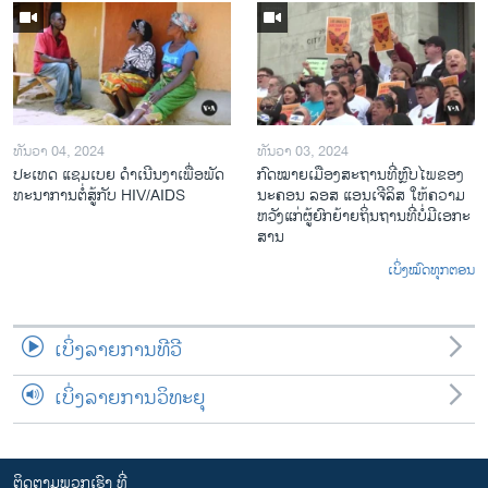
ທັນວາ 04, 2024
ທັນວາ 03, 2024
ປະ​ເທດ ແຊມ​ເບຍ ດຳ​ເນີນ​ງາ​ເພື່ອ​ພັດ​
ກົດ​ໝາຍ​ເມືອງ​ສະ​ຖານ​ທີ່ຫຼົບ​ໄພ​ຂອງ​
ທະ​ນາ​ການ​ຕໍ່​ສູ້​ກັບ​ HIV/AIDS
ນະ​ຄອນ ລອ​ສ ແອນ​ເຈີ​ລິ​ສ ໃຫ້​ຄວາມ​
ຫວັງ​ແກ່​ຜູ້​ຍົກ​ຍ້າຍ​ຖິ່ນ​ຖານ​ທີ່ບໍ່​ມີ​ເອ​ກະ​
ສານ
ເບິ່ງໝົດທຸກຕອນ
ເບິ່ງລາຍການທີວີ
ເບິ່ງລາຍການວິທະຍຸ
ຕິດຕາມພວກເຮົາ ທີ່