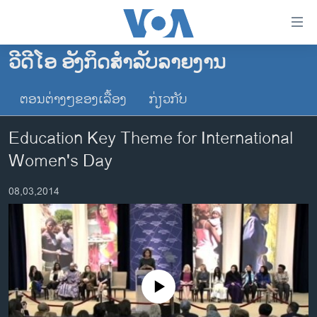
ລິ້ງ
ສຳຫລັບ
ເຂົ້າ
ວີດີໂອ ອັງກິດສຳລັບລາຍງານ
ຫາ
ໂຮມເພຈ
ຂ້າມ
ຕອນຕ່າງໆຂອງເລື້ອງ
ກ່ຽວກັບ
ລາວ
ຂ້າມ
ອາເມຣິກາ
ຂ້າມ
Education Key Theme for International
ໄປ
ການເລືອກຕັ້ງ ປະທານາທີບໍດີ ສະຫະລັດ 2024
Women's Day
ຫາ
ຂ່າວ​ຈີນ
ຊອກ
08,03,2014
ຄົ້ນ
ໂລກ
ເອເຊຍ
ອິດສະຫຼະພາບດ້ານການຂ່າວ
ຊີວິດຊາວລາວ
No media source currently available
ຊຸມຊົນຊາວລາວ