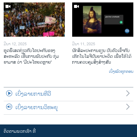
ມີນາ 12, 2025
ມີນາ 11, 2025
ທູດພິິເສດກ່ຽວກັບໂຕປະກັນຂອງ
ນັກ​ສິ​ລະ​ປະ​ການ​ຂຽນ ປັບ​ຕົວ​ເຂົ້າ​ກັບ​
ສະຫະລັດ ເອີ້ນການພົບປະກັບ ກຸ່ມ
ເທັກ​ໂນ​ໂລ​ຈີ​ປັນ​ຍາ​ປະ​ດິດ ເພື່ອ​ໃຫ້​ໄດ້​
ຮາມາສ ວ່າ 'ມີປະໂຫຍດຫຼາຍ'
ກ​ານ​ຄວບ​ຄຸມ​ສິ່ງ​ສ້າງ​ສັນ
ເບິ່ງໝົດທຸກຕອນ
ເບິ່ງລາຍການທີວີ
ເບິ່ງລາຍການວິທະຍຸ
ຕິດຕາມພວກເຮົາ ທີ່