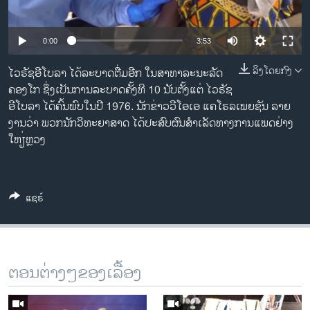
ວິທະຍາສາດ-ເທັກໂນໂລຈີ
ທຸລະກິດ
0:00
3:53
ພາສາອັງກິດ
ລິງໂດຍກົງ
ໄວ​ຣັ​ຊ​ອີ​ໂບ​ລາ ໄດ້​ລະ​ບາດ​ຕື່ມ​ອີກ ໃນ​ສາ​ທາ​ລະ​ນະ​ລັດ​
ວີດີໂອ
ຄອງ​ໂກ ຊຶ່ງ​ເປັນການລະ​ບາດຄັ້ງ​ທີ 10 ນັບ​ຕັ້ງ​ແຕ່ ໄວ​ຣັ​ຊ​
ອີ​ໂບ​ລາ ​ໄດ້​ຄົ້ນ​ພົບ​ໃນ​ປີ 1976. ນັກ​ຂ່າວ​ວີ​ໂອ​ເອ ແຄ​ໂຣລ​ເພຍ​ຊັນ ລາຍ​
ສຽງ
ງານ​ວ່າ ພວກ​ນັກ​ວິ​ທະ​ຍາ​ສາດ ໄດ້​ປະ​ສົບ​ຜົນ​ສຳ​ເລັດທາງ​ການ​ແພດຢ່າງ
ໃຫຽ່ຫຼວງ
ລາຍການກະຈາຍສຽງ
ຕິດຕາມພວກເຮົາ ທີ່
ລາຍງານ
ແຊຣ໌
ພາສາຕ່າງໆ
ຕອນຕ່າງໆຂອງເລື້ອງ