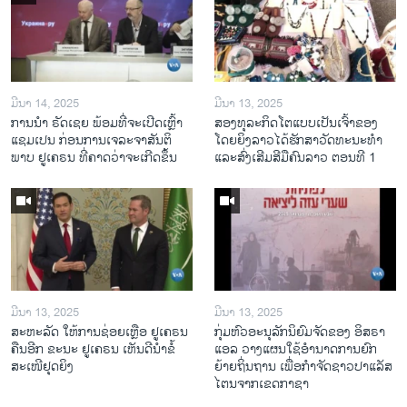
ມີນາ 14, 2025
ມີນາ 13, 2025
ການ​ນຳ ຣັດ​ເຊຍ ພ້ອມ​ທີ່​ຈະ​ເປີ​ດ​ເຫຼົ້າ​
ສອງທຸລະກິດໂຕແບບເປັນເຈົ້າຂອງ
ແຊມ​ເປນ ກ່ອນການ​ເຈ​ລະ​ຈາ​ສັນ​ຕິ​
ໂດຍຍິງລາວໄດ້ຮັກສາວັດທະນະທຳ
ພາບ ຢູ​ເຄ​ຣນ ທີ່​ຄາດ​ວ່າ​ຈະ​ເກີດ​ຂຶ້ນ
ແລະສົ່ງເສີມສີມືຄົນລາວ ຕອນທີ 1
ມີນາ 13, 2025
ມີນາ 13, 2025
ສະຫະລັດ ໃຫ້ການຊ່ອຍເຫຼືອ ຢູເຄຣນ
ກຸ່ມຫົວອະນຸລັກນິຍົມຈັດຂອງ ອິສຣາ
ຄືນອີກ ຂະນະ ຢູເຄຣນ ເຫັນດີນຳຂໍ້
ແອລ ວາງແຜນໃຊ້ອຳນາດການຍົກ
ສະເໜີຢຸດຍິງ
ຍ້າຍຖິ່ນຖານ ເພື່ອກຳຈັດຊາວປາແລັສ
ໄຕນຈາກເຂດກາຊາ