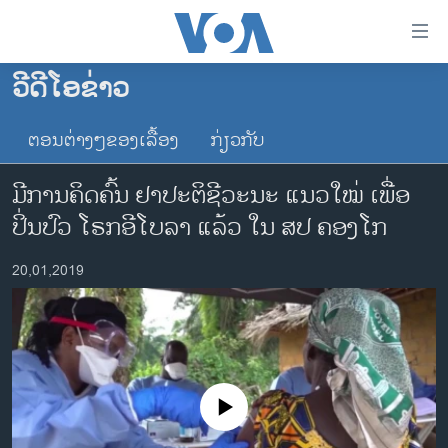
ລິ້ງ
ສຳຫລັບ
ເຂົ້າ
ວີດີໂອຂ່າວ
ຫາ
ໂຮມເພຈ
ຂ້າມ
ຕອນຕ່າງໆຂອງເລື້ອງ
ກ່ຽວກັບ
ລາວ
ຂ້າມ
ອາເມຣິກາ
ຂ້າມ
ມີ​ການ​ຄິດ​ຄົ້ນ ຢາປະ​ຕິ​ຊີ​ວະ​ນະ ແນວ​ໃໝ່ ​ເພື່ອ​
ໄປ
ການເລືອກຕັ້ງ ປະທານາທີບໍດີ ສະຫະລັດ 2024
ປິ່ນ​ປົວ ໂຣກ​ອີ​ໂບ​ລາ ​ແລ້ວ​ ໃນ ສ​ປ ຄອງ​ໂກ
ຫາ
ຂ່າວ​ຈີນ
ຊອກ
20,01,2019
ຄົ້ນ
ໂລກ
ເອເຊຍ
ອິດສະຫຼະພາບດ້ານການຂ່າວ
ຊີວິດຊາວລາວ
No media source currently available
ຊຸມຊົນຊາວລາວ