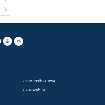
ສຸຂະພາບກັບວິທະຍາສາດ
ຮຽນ-ພາສາອັງກິດ