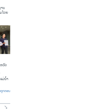
ງານ
ຸມໂດຍ
ງຫວັດ
້
ແມ່ນ້ຳ
ົດທຸກຕອນ