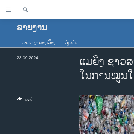
ລິ້ງ
ສຳຫລັບ
ເຂົ້າ
ຄົ້ນຫາ
ລາຍງານ
ໂຮມເພຈ
ຫາ
ລາວ
ຂ້າມ
ຕອນຕ່າງໆຂອງເລື້ອງ
ກ່ຽວກັບ
ຂ້າມ
ອາເມຣິກາ
ຂ້າມ
ແມ່ຍິງ ຊາວ
23,09,2024
ການເລືອກຕັ້ງ ປະທານາທີບໍດີ ສະຫະລັດ
ໄປ
2024
ຫາ
ໃນການໝູນໃ
ຂ່າວ​ຈີນ
ຊອກ
ຄົ້ນ
ໂລກ
ເອເຊຍ
ແຊຣ໌
ອິດສະຫຼະພາບດ້ານການຂ່າວ
ຊີວິດຊາວລາວ
ຊຸມຊົນຊາວລາວ