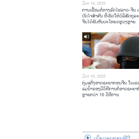
ມີນາ 14, 2025
ການເຊື່ອມຕໍ່ທາງລົດໄຟລາວ-ຈີນ ເ
ປັດໄຈສໍາຄັນ ທີ່ເຮັດໃຫ້ບໍລິສັດທຸລ
ຈີນໄດ້ຮັບຜົນປະໂຫຍດຫຼວງຫຼາຍ
ມີນາ 10, 2025
ກຸ່ມແກັ່ງອາດຊະຍາກອນຈີນ ໃນເຂດ
ແມ່ນໍ້າຂອງມີວິທີການກໍ່ອາດຊະຍາ
ຫຼາຍກວ່າ 10 ວິທີການ
ເບິ່ງລາຍການທີວີ