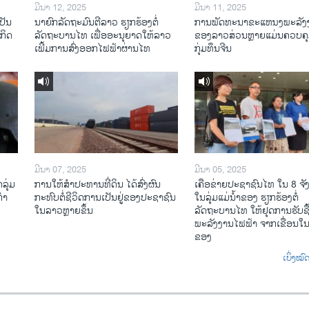
ມີນາ 12, 2025
ມີນາ 11, 2025
ປັນ
ນາຍົກລັດຖະມົນຕີລາວ ຮຽກຮ້ອງຕໍ່
ການພັດທະນາຂະແຫນງພະລັງ
ະກິດ
ລັດຖະບານໄທ ເພື່ອອະນຸຍາດໃຫ້ລາວ
ຂອງລາວສ່ວນຫຼາຍແມ່ນຄວບຄ
ເພີ້ມການສົ່ງອອກໄຟຟ້າຜ່ານໄທ
ກຸ່ມທຶນຈີນ
ມີນາ 07, 2025
ມີນາ 05, 2025
ລຸ່ມ
ການໃຫ້ສໍາປະທານທີ່ດິນ ໄດ້ສົ່ງຜົນ
ເຄືອ​ຂ່າຍ​ປະຊາຊົນໄທ​ ໃນ 8 ຈັ
ກຳ
ກະທົບຕໍ່ຊີວິດການເປັນຢູ່ຂອງປະຊາຊົນ
ໃນ​ລຸ່ມ​ແມ່​ນ້ຳ​ຂອງ ຮຽກຮ້ອງຕໍ່
ໃນລາວຫຼາຍຂຶ້ນ
ລັດຖະບານໄທ ໃຫ້ຢຸດການຮັບຊື
ພະລັງງານໄຟຟ້າ ຈາກເຂື່ອນໃນ
ຂອງ
ເບິ່ງໝ