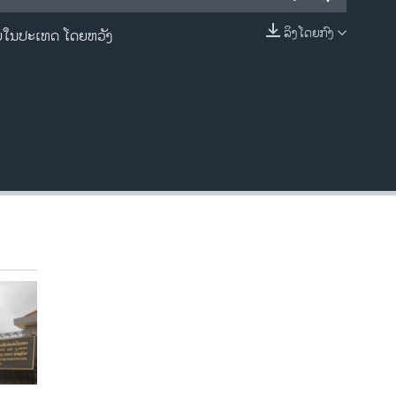
ລິງໂດຍກົງ
ພາຍໃນປະເທດ ໂດຍຫວັງ
EMBED