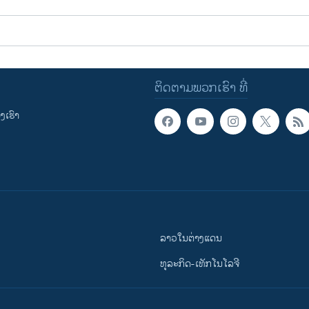
ຕິດຕາມພວກເຮົາ ທີ່
ເຮົາ
ລາວໃນຕ່າງແດນ
ທຸລະກິດ-ເທັກໂນໂລຈີ