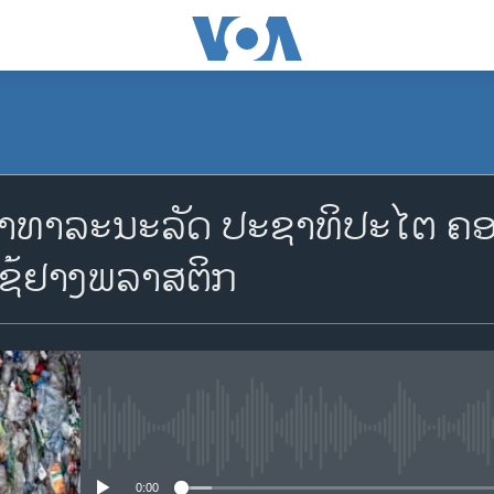
ສາທາລະນະລັດ ປະຊາທິປະໄຕ ຄອ
ຊ້ຢາງພລາສຕິກ
No media source currently availa
0:00