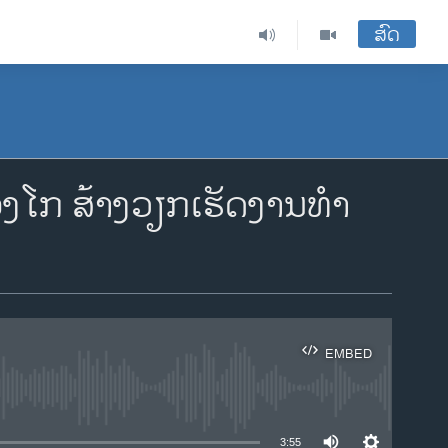
ສົດ
ງໂກ ສ້າງວຽກເຮັດງານທຳ
EMBED
ble
3:55