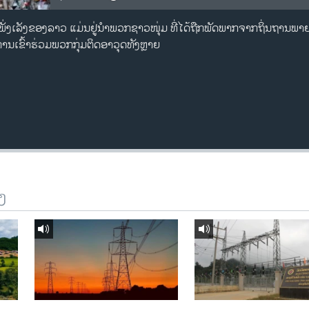
ເພັ່ງເລັງຂອງລາວ ແມ່ນຢູ່ນຳພວກຊາວໜຸ່ມ ທີ່ໄດ້ຖືກພັດພາກຈາກຖິ່ນຖານ
ານເຂົ້າຮ່ວມພວກກຸ່ມຕິດອາວຸດທັງຫຼາຍ
ງ