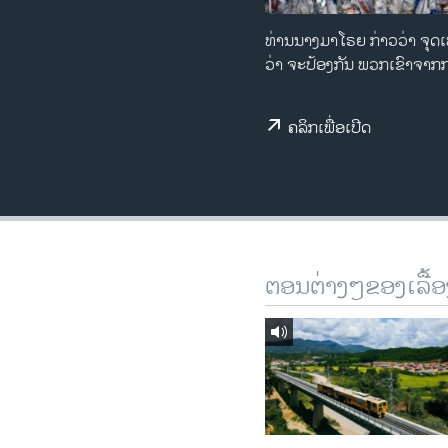
ວິທະຍາສາດ-ເທັກໂນໂລຈີ
ທ່ານນາງມາໂຣຍ ກ່າວວ່າ ຈຸດ
ທຸລະກິດ
ວ່າ ຈະປ້ອງກັນ ພວກເຂົາຈາກກ
ພາສາອັງກິດ
ຄລິກເພື່ອເປີດ
ວີດີໂອ
ສຽງ
ລາຍການກະຈາຍສຽງ
ລາຍງານ
ຕອນຕ່າງໆຂອງເລື້ອ