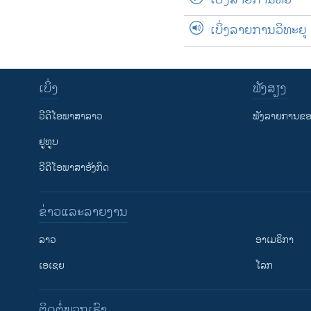
ເບິ່ງລາຍການວິທະຍຸ
ເບິ່ງ
ຟັງສຽງ
ວີດີໂອພາສາລາວ
ຟັງລາຍການຂອງ
ຢູທູບ
ວີດີໂອພາສາອັງກິດ
ຂ່າວແລະລາຍງານ
ລາວ
ອາເມຣິກາ
ເອເຊຍ
ໂລກ
ຕິດຕໍ່ພວກເຮົາ