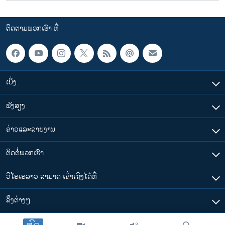
ຕິດຕາມພວກເຮົາ ທີ່
ເບິ່ງ
ຟັງສຽງ
ຂ່າວແລະລາຍງານ
ຕິດຕໍ່ພວກເຮົາ
ວີໂອເອລາວ ສາມາດ ເຂົ້າເຖິງໄດ້ທີ່
​ລິ້ງ​ຕ່າງໆ