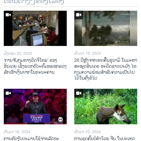
ຕອນຕ່າງໆຂອງເລື້ອງ
ມັງກອນ 20, 2025
ທັນວາ 19, 2024
‘ການຈັບກຸມທາງດິດຈິໂຕລ’ ຂອງ
20 ປີຫຼັງ​ຈາກ​ເຫດ​ຄື້ນ​ຊຸ​ນາ​ມິ ໃນ​ມະ​ຫາ​
ອິນເດຍ ເຊິ່ງພວກຕົວະຕົ້ມຫລອກລວງ
ສະ​ໝຸດ​ອິນ​ເດຍ ອະ​ດີດ​ຊາວ​ປະ​ມົງ ໄທ
ລັກເອົາເງິນຝາກໃນທະນະຄານ
ກຽມ​ຄວາມ​ພ້ອມ​ສຳ​ລັບ​ຄວາມ​ເປັນ​ໄປ​
ໄດ້​ໃນ​ຄັ້ງ​ຕໍ່​ໄປ
ທັນວາ 16, 2024
ທັນວາ 10, 2024
ການ​ຕັດ​ງົບ​ປະ​ມານ​ໃຊ້​ຈ່າຍ​ລັດ​ຖະ​
ການ​ຂຸດ​ຄົ້ນ​ບໍ່​ຄຳ​ໂດຍ ຈີນ ໃນ​ປະ​ເທດ