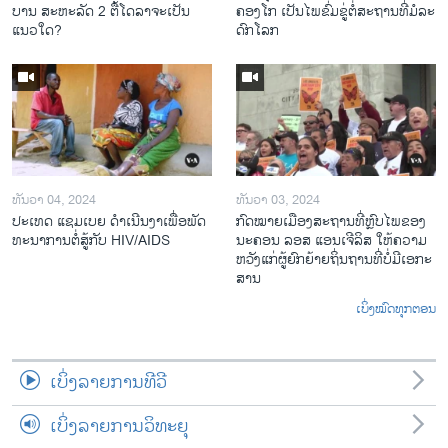
ບານ ສະ​ຫະ​ລັດ 2 ຕື້​ໂດ​ລາ​ຈະ​ເປັນ​
ຄອງ​ໂກ ເປັນ​ໄພ​ຂົ່ມ​ຂູ່​ຕໍ່​ສະ​ຖານ​ທີ່​ມໍ​ລະ​
ແນວ​ໃດ?
ດົກ​ໂລກ​
ທັນວາ 04, 2024
ທັນວາ 03, 2024
ປະ​ເທດ ແຊມ​ເບຍ ດຳ​ເນີນ​ງາ​ເພື່ອ​ພັດ​
ກົດ​ໝາຍ​ເມືອງ​ສະ​ຖານ​ທີ່ຫຼົບ​ໄພ​ຂອງ​
ທະ​ນາ​ການ​ຕໍ່​ສູ້​ກັບ​ HIV/AIDS
ນະ​ຄອນ ລອ​ສ ແອນ​ເຈີ​ລິ​ສ ໃຫ້​ຄວາມ​
ຫວັງ​ແກ່​ຜູ້​ຍົກ​ຍ້າຍ​ຖິ່ນ​ຖານ​ທີ່ບໍ່​ມີ​ເອ​ກະ​
ສານ
ເບິ່ງໝົດທຸກຕອນ
ເບິ່ງລາຍການທີວີ
ເບິ່ງລາຍການວິທະຍຸ