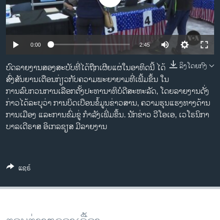
ວິທະຍາສາດ-ເທັກໂນໂລຈີ
ທຸລະກິດ
ພາສາອັງກິດ
0:00
2:45
ວີດີໂອ
ລິງໂດຍກົງ
ບົດລາຍງານສອງສະບັບທີ່ໄດ້ຖືກເຜີຍແຜ່ໃນອາທິດນີ້ ໄດ້
ສຽງ
ສົ່ງສັນຍານເຕືອນກ່ຽວກັບຄວາມພະຍາຍາມທີ່ເພີ້ມຂຶ້ນ ໃນ
ການລົບກວນການເລືອກຕັ້ງປະທານາທິບໍດີສະຫະລັດ, ໂດຍລາຍງານດັ່ງ
ລາຍການກະຈາຍສຽງ
ກ່າວໄດ້ລະບຸວ່າ ການບິດເບືອນຂໍ້ມູນຂ່າວສານ, ຄວາມຮຸນແຮງທາງດ້ານ
ຕິດຕາມພວກເຮົາ ທີ່
ການເມືອງ ແລະການຂົ່ມຂູ່ ກຳລັງເພີ່ມຂຶ້ນ. ນັກຂ່າວ ວີໂອເອ, ເວໂຣນິກາ
ລາຍງານ
ບາລເດີຣາສ ອິເກລຊຽສ ມີລາຍງານ
ພາສາຕ່າງໆ
ແຊຣ໌