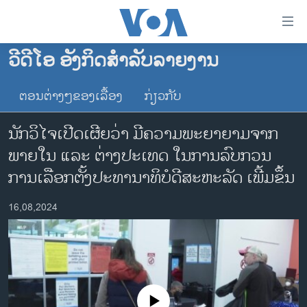
ລິ້ງ
ສຳຫລັບ
ເຂົ້າ
ວີດີໂອ ອັງກິດສຳລັບລາຍງານ
ຫາ
ໂຮມເພຈ
ຂ້າມ
ຕອນຕ່າງໆຂອງເລື້ອງ
ກ່ຽວກັບ
ລາວ
ຂ້າມ
ອາເມຣິກາ
ຂ້າມ
ນັກວິໄຈເປີດເຜີຍວ່າ ມີຄວາມພະຍາຍາມຈາກ
ໄປ
ການເລືອກຕັ້ງ ປະທານາທີບໍດີ ສະຫະລັດ 2024
ພາຍໃນ ແລະ ຕ່າງປະເທດ ໃນການລົບກວນ
ຫາ
ຂ່າວ​ຈີນ
ການເລືອກຕັ້ງປະທານາທິບໍດີສະຫະລັດ ເພີ້ມຂຶ້ນ
ຊອກ
ຄົ້ນ
ໂລກ
16,08,2024
ເອເຊຍ
ອິດສະຫຼະພາບດ້ານການຂ່າວ
ຊີວິດຊາວລາວ
ຊຸມຊົນຊາວລາວ
No media source currently available