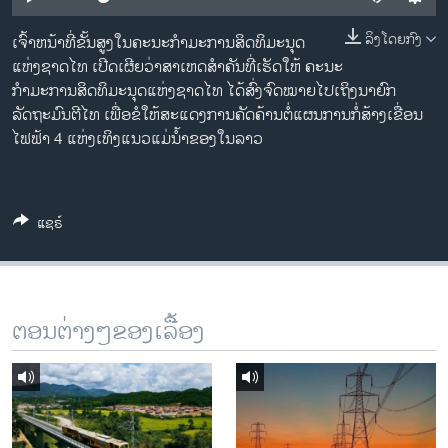
ວິທະຍາສາດ-ເທັກໂນໂລຈີ
ລິງໂດຍກົງ
ເຈົ້າຫນ້າທີ່ຂັ້ນສູງໃນຄະນະກຳມະການສິດທິມະນຸດ
ທຸລະກິດ
ແຫ່ງຊາດໄທ ເປີດເຜີຍ​ວ່າສາເຫດ​ສຳຄັນທີ່ເຮັດໃຫ້ ຄະ​ນະ​
ພາສາອັງກິດ
ກໍາ​ມະການ​ສິດ​ທິ​ມະ​ນຸດ​ແຫ່ງ​ຊາດ​ໄທ ​ໄດ້​ສົ່ງ​ຈົດໝາຍ​ໄປ​ເຖິງ​ນາຍົກ
ລັດຖະມົນຕີ​ໄທ ເພື່ອ​ຂໍ​ໃຫ້​ສະ​ແດງ​ການ​ຄັດຄ້ານຕໍ່​ແຜນການ​ກໍ່ສ້າງ​ເຂື່ອນ​
ວີດີໂອ
ໄຟຟ້າ 4 ​ແຫ່ງເທິງແນວແມ່ນ້ຳຂອງ​ໃນ​ລາວ
ສຽງ
ລາຍການກະຈາຍສຽງ
ຕິດຕາມພວກເຮົາ ທີ່
ແຊຣ໌
ລາຍງານ
ພາສາຕ່າງໆ
ຕອນຕ່າງໆຂອງເລື້ອງ