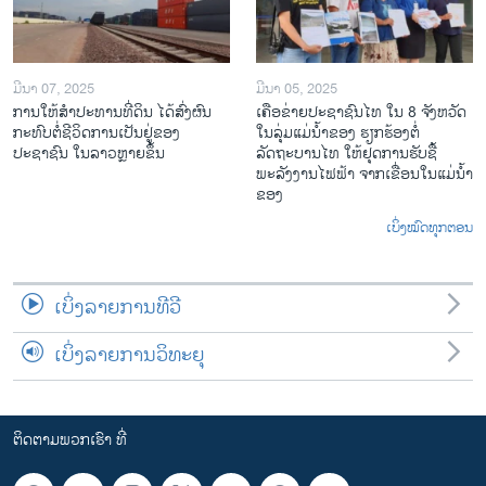
ມີນາ 07, 2025
ມີນາ 05, 2025
ການໃຫ້ສໍາປະທານທີ່ດິນ ໄດ້ສົ່ງຜົນ
ເຄືອ​ຂ່າຍ​ປະຊາຊົນໄທ​ ໃນ 8 ຈັງຫວັດ
ກະທົບຕໍ່ຊີວິດການເປັນຢູ່ຂອງ
ໃນ​ລຸ່ມ​ແມ່​ນ້ຳ​ຂອງ ຮຽກຮ້ອງຕໍ່
ປະຊາຊົນ ໃນລາວຫຼາຍຂຶ້ນ
ລັດຖະບານໄທ ໃຫ້ຢຸດການຮັບຊື້
ພະລັງງານໄຟຟ້າ ຈາກເຂື່ອນໃນແມ່ນ້ຳ
ຂອງ
ເບິ່ງໝົດທຸກຕອນ
ເບິ່ງລາຍການທີວີ
ເບິ່ງລາຍການວິທະຍຸ
ຕິດຕາມພວກເຮົາ ທີ່