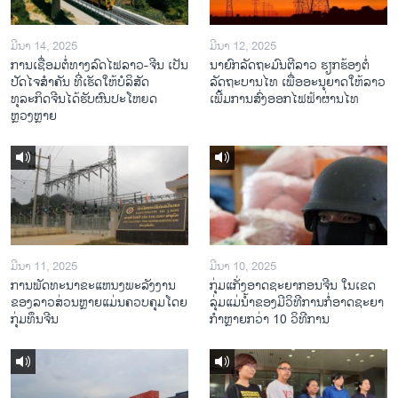
ມີນາ 14, 2025
ມີນາ 12, 2025
ການເຊື່ອມຕໍ່ທາງລົດໄຟລາວ-ຈີນ ເປັນ
ນາຍົກລັດຖະມົນຕີລາວ ຮຽກຮ້ອງຕໍ່
ປັດໄຈສໍາຄັນ ທີ່ເຮັດໃຫ້ບໍລິສັດ
ລັດຖະບານໄທ ເພື່ອອະນຸຍາດໃຫ້ລາວ
ທຸລະກິດຈີນໄດ້ຮັບຜົນປະໂຫຍດ
ເພີ້ມການສົ່ງອອກໄຟຟ້າຜ່ານໄທ
ຫຼວງຫຼາຍ
ມີນາ 11, 2025
ມີນາ 10, 2025
ການພັດທະນາຂະແຫນງພະລັງງານ
ກຸ່ມແກັ່ງອາດຊະຍາກອນຈີນ ໃນເຂດ
ຂອງລາວສ່ວນຫຼາຍແມ່ນຄວບຄຸມໂດຍ
ລຸ່ມແມ່ນໍ້າຂອງມີວິທີການກໍ່ອາດຊະຍາ
ກຸ່ມທຶນຈີນ
ກຳຫຼາຍກວ່າ 10 ວິທີການ