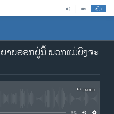
ສົດ
າຍອອກຢູ່ນີ້ ພວກແມ່ຍິງຈະ
EMBED
ble
5:42