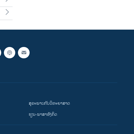
ສຸຂະພາບກັບວິທະຍາສາດ
ຮຽນ-ພາສາອັງກິດ