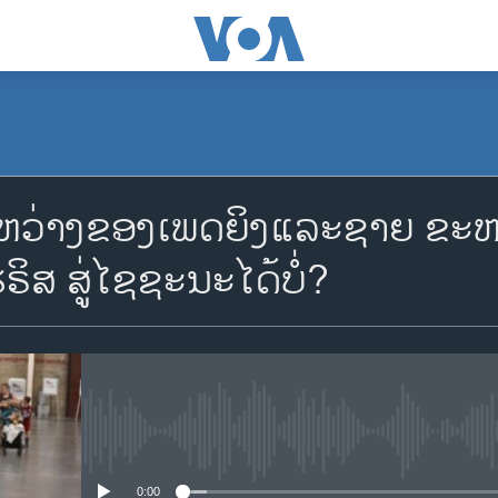
ງຫວ່າງຂອງເພດຍິງແລະຊາຍ ຂະຫຍ
ຮຣິສ ສູ່ໄຊຊະນະໄດ້ບໍ່?
No media source currently availa
0:00