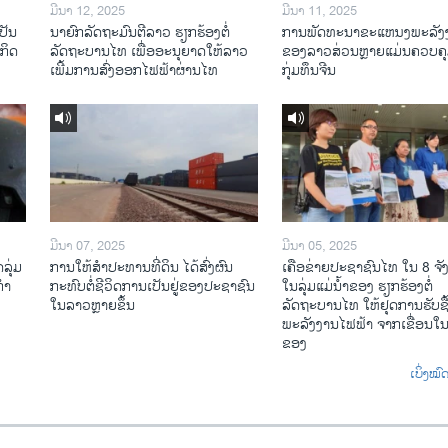
ມີນາ 12, 2025
ມີນາ 11, 2025
ປັນ
ນາຍົກລັດຖະມົນຕີລາວ ຮຽກຮ້ອງຕໍ່
ການພັດທະນາຂະແຫນງພະລັງ
ະກິດ
ລັດຖະບານໄທ ເພື່ອອະນຸຍາດໃຫ້ລາວ
ຂອງລາວສ່ວນຫຼາຍແມ່ນຄວບຄ
ເພີ້ມການສົ່ງອອກໄຟຟ້າຜ່ານໄທ
ກຸ່ມທຶນຈີນ
ມີນາ 07, 2025
ມີນາ 05, 2025
ລຸ່ມ
ການໃຫ້ສໍາປະທານທີ່ດິນ ໄດ້ສົ່ງຜົນ
ເຄືອ​ຂ່າຍ​ປະຊາຊົນໄທ​ ໃນ 8 ຈັ
ກຳ
ກະທົບຕໍ່ຊີວິດການເປັນຢູ່ຂອງປະຊາຊົນ
ໃນ​ລຸ່ມ​ແມ່​ນ້ຳ​ຂອງ ຮຽກຮ້ອງຕໍ່
ໃນລາວຫຼາຍຂຶ້ນ
ລັດຖະບານໄທ ໃຫ້ຢຸດການຮັບຊື
ພະລັງງານໄຟຟ້າ ຈາກເຂື່ອນໃນ
ຂອງ
ເບິ່ງໝ