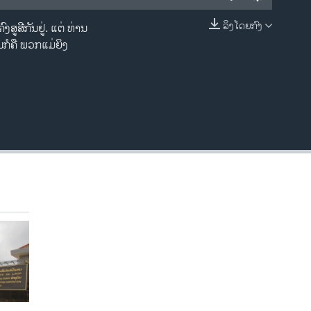
ລິງໂດຍກົງ
ສີກັນຢູ່. ແຕ່ ທ່ານ
EMBED
ນກໍຄື ພວກແມ່ຍິງ