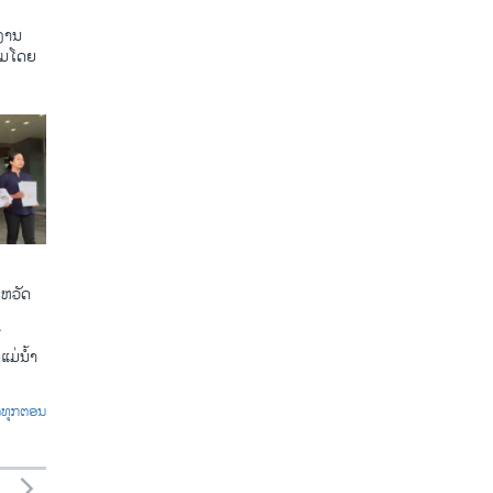
ງານ
ຸມໂດຍ
ງຫວັດ
້
ແມ່ນ້ຳ
ົດທຸກຕອນ