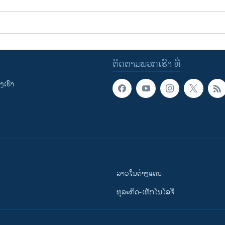
ຕິດຕາມພວກເຮົາ ທີ່
ເຮົາ
ລາວໃນຕ່າງແດນ
ທຸລະກິດ-ເທັກໂນໂລຈີ