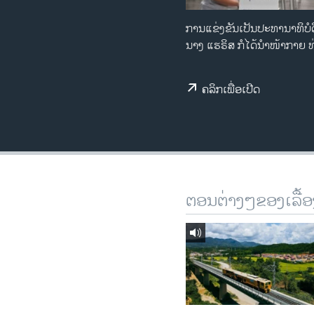
ວິທະຍາສາດ-ເທັກໂນໂລຈີ
ການແຂ່ງຂັນເປັນປະທານາທິບໍດ
ທຸລະກິດ
ນາງ ແຮຣິສ ກໍໄດ້ນຳໜ້າກາຍ ທ່າ
ພາສາອັງກິດ
ຄລິກເພື່ອເປີດ
ວີດີໂອ
ສຽງ
ລາຍການກະຈາຍສຽງ
ລາຍງານ
ຕອນຕ່າງໆຂອງເລື້ອ