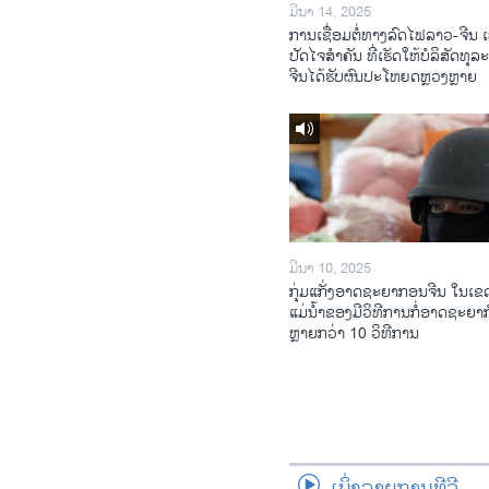
ມີນາ 14, 2025
ການເຊື່ອມຕໍ່ທາງລົດໄຟລາວ-ຈີນ ເ
ປັດໄຈສໍາຄັນ ທີ່ເຮັດໃຫ້ບໍລິສັດທຸລ
ຈີນໄດ້ຮັບຜົນປະໂຫຍດຫຼວງຫຼາຍ
ມີນາ 10, 2025
ກຸ່ມແກັ່ງອາດຊະຍາກອນຈີນ ໃນເຂດ
ແມ່ນໍ້າຂອງມີວິທີການກໍ່ອາດຊະຍາ
ຫຼາຍກວ່າ 10 ວິທີການ
ເບິ່ງລາຍການທີວີ