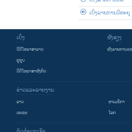
ເບິ່ງລາຍການວິທະຍຸ
ເບິ່ງ
ຟັງສຽງ
ວີດີໂອພາສາລາວ
ຟັງລາຍການຂອງ
ຢູທູບ
ວີດີໂອພາສາອັງກິດ
ຂ່າວແລະລາຍງານ
ລາວ
ອາເມຣິກາ
ເອເຊຍ
ໂລກ
ຕິດຕໍ່ພວກເຮົາ