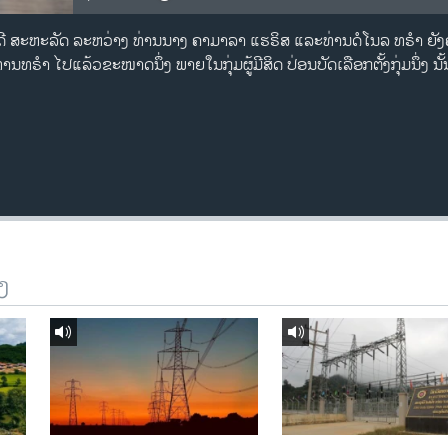
ີ ສະຫະລັດ ລະຫວ່າງ ທ່ານນາງ ຄາມາລາ ແຮຣິສ ແລະທ່ານດໍໂນລ ທຣຳ ຍັງຄົງສູ
ນທຣຳ ໄປແລ້ວຂະໜາດນຶ່ງ ພາຍໃນກຸ່ມຜູ້ມີສິດ ປ່ອນບັດເລືອກຕັ້ງກຸ່ມນຶ່ງ ນັ້
ງ