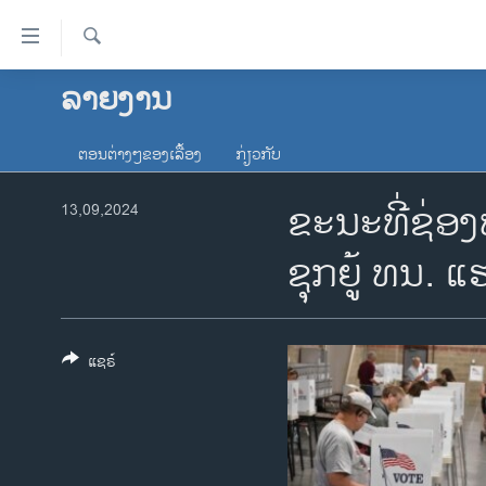
ລິ້ງ
ສຳຫລັບ
ເຂົ້າ
ຄົ້ນຫາ
ລາຍງານ
ໂຮມເພຈ
ຫາ
ລາວ
ຂ້າມ
ຕອນຕ່າງໆຂອງເລື້ອງ
ກ່ຽວກັບ
ຂ້າມ
ອາເມຣິກາ
ຂ້າມ
ຂະນະທີ່ຊ່ອ
13,09,2024
ການເລືອກຕັ້ງ ປະທານາທີບໍດີ ສະຫະລັດ
ໄປ
2024
ຫາ
ຊຸກຍູ້ ທນ. ແ
ຂ່າວ​ຈີນ
ຊອກ
ຄົ້ນ
ໂລກ
ເອເຊຍ
ແຊຣ໌
ອິດສະຫຼະພາບດ້ານການຂ່າວ
ຊີວິດຊາວລາວ
ຊຸມຊົນຊາວລາວ