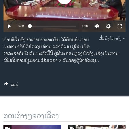
ວິທະຍາສາດ-ເທັກໂນໂລຈີ
ທຸລະກິດ
ພາສາອັງກິດ
0:00
1:36
ວີດີໂອ
ລິງໂດຍກົງ
ທ່ານສີຈິ້ນຜິງ ປະທານປະເທດຈີນ ໄດ້ຕ້ອນຮັບທ່ານ
ສຽງ
ປະທານາທິບໍດີຣັດເຊຍ ທ່ານ ວລາດີເມຍ ປູຕິນ ເພື່ອ
ເຈລະຈາກັນໃນວັນພະຫັດມື້ນີ້ ຢູ່ທີ່ນະຄອນຫຼວງປັກກິ່ງ, ເຊິ່ງເປັນການ
ລາຍການກະຈາຍສຽງ
ເລີ່ມຕົ້ນການຢ້ຽມຢາມເປັນເວລາ 2 ວັນຂອງຜູ້ນຳຣັດເຊຍ.
ຕິດຕາມພວກເຮົາ ທີ່
ລາຍງານ
ແຊຣ໌
ພາສາຕ່າງໆ
ຕອນຕ່າງໆຂອງເລື້ອງ