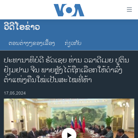
ລິ້ງ
ສຳຫລັບ
ເຂົ້າ
ວີດີໂອຂ່າວ
ຫາ
ໂຮມເພຈ
ຂ້າມ
ຕອນຕ່າງໆຂອງເລື້ອງ
ກ່ຽວກັບ
ລາວ
ຂ້າມ
ອາເມຣິກາ
ຂ້າມ
ປະທານາທິບໍດີ ຣັດເຊຍ ທ່ານ ວລາດີເມຍ ປູຕິນ
ໄປ
ການເລືອກຕັ້ງ ປະທານາທີບໍດີ ສະຫະລັດ 2024
ຢ້ຽມຢາມ ຈີນ ພາຍຫຼັງໄດ້ຖືກເລືອກໃຫ້ດຳລົງ
ຫາ
ຂ່າວ​ຈີນ
ຕຳແໜ່ງຄືນໃໝ່ເປັນສະໄໝທີ່ຫ້າ
ຊອກ
ຄົ້ນ
ໂລກ
17,05,2024
ເອເຊຍ
ອິດສະຫຼະພາບດ້ານການຂ່າວ
ຊີວິດຊາວລາວ
ຊຸມຊົນຊາວລາວ
No media source currently available