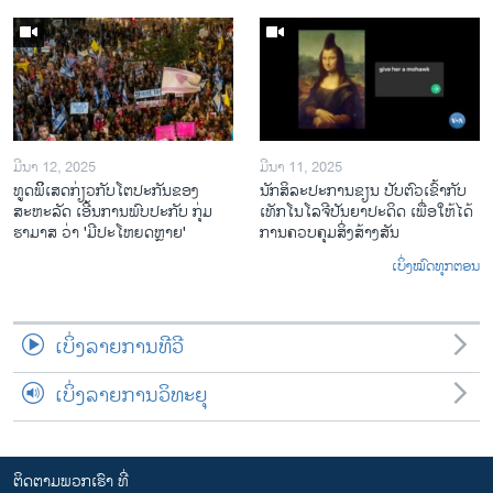
ມີນາ 12, 2025
ມີນາ 11, 2025
ທູດພິິເສດກ່ຽວກັບໂຕປະກັນຂອງ
ນັກ​ສິ​ລະ​ປະ​ການ​ຂຽນ ປັບ​ຕົວ​ເຂົ້າ​ກັບ​
ສະຫະລັດ ເອີ້ນການພົບປະກັບ ກຸ່ມ
ເທັກ​ໂນ​ໂລ​ຈີ​ປັນ​ຍາ​ປະ​ດິດ ເພື່ອ​ໃຫ້​ໄດ້​
ຮາມາສ ວ່າ 'ມີປະໂຫຍດຫຼາຍ'
ກ​ານ​ຄວບ​ຄຸມ​ສິ່ງ​ສ້າງ​ສັນ
ເບິ່ງໝົດທຸກຕອນ
ເບິ່ງລາຍການທີວີ
ເບິ່ງລາຍການວິທະຍຸ
ຕິດຕາມພວກເຮົາ ທີ່