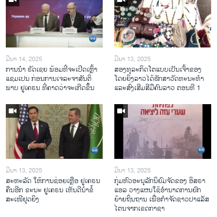
ມີນາ 14, 2025
ມີນາ 13, 2025
ການ​ນຳ ຣັດ​ເຊຍ ພ້ອມ​ທີ່​ຈະ​ເປີ​ດ​ເຫຼົ້າ​
ສອງທຸລະກິດໂຕແບບເປັນເຈົ້າຂອງ
ແຊມ​ເປນ ກ່ອນການ​ເຈ​ລະ​ຈາ​ສັນ​ຕິ​
ໂດຍຍິງລາວໄດ້ຮັກສາວັດທະນະທຳ
ພາບ ຢູ​ເຄ​ຣນ ທີ່​ຄາດ​ວ່າ​ຈະ​ເກີດ​ຂຶ້ນ
ແລະສົ່ງເສີມສີມືຄົນລາວ ຕອນທີ 1
ມີນາ 13, 2025
ມີນາ 13, 2025
ສະຫະລັດ ໃຫ້ການຊ່ອຍເຫຼືອ ຢູເຄຣນ
ກຸ່ມຫົວອະນຸລັກນິຍົມຈັດຂອງ ອິສຣາ
ຄືນອີກ ຂະນະ ຢູເຄຣນ ເຫັນດີນຳຂໍ້
ແອລ ວາງແຜນໃຊ້ອຳນາດການຍົກ
ສະເໜີຢຸດຍິງ
ຍ້າຍຖິ່ນຖານ ເພື່ອກຳຈັດຊາວປາແລັສ
ໄຕນຈາກເຂດກາຊາ