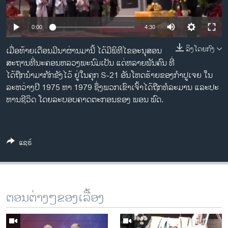
ວິທະຍາສາດ-ເທັກໂນໂລຈີ
ທຸລະກິດ
0:00
4:30
ພາສາອັງກິດ
ລິງໂດຍກົງ
ເມື່ອ​ທ້າຍ​ເດືອນ​ມີນາຜ່ານ​ມາ​ນີ້ ​ໄດ້​ມີ​ພິທີ​ໄຂອະນຸສອນ​
ວີດີໂອ
ສະຖານທີ່ ​ນະຄອນຫລວງ​ພະນົມ​ເປັນ ​ແດ່ຫລາຍ​ພັນ​ຄົນ ທີ່​
ໄດ້ຖືກ​ນຳ​ມາກັກ​ ຂັງ​ໄວ້ ຢູ່​ໃນ​ຄຸກ S-21 ອັນ​ໂຫດ​ຮ້າຍຂອງ​ກຳປູ​ເຈຍ ໃນ​
ສຽງ
ລະຫວ່າງ ​ປີ 1975 ຫາ 1979 ຊຶ່ງພວກ​ເຂົາ​ເຈົ້າ​ໄດ້​ຖືກ​ທໍລະມານ ​ແລະ​ປະ
ຫານ​ຊີວິດ ​ໂດຍລະບອບ​ຄາດ​ຕະກອນ​ຂອງ ພອນ ພົດ.
ລາຍການກະຈາຍສຽງ
ຕິດຕາມພວກເຮົາ ທີ່
ລາຍງານ
ແຊຣ໌
ພາສາຕ່າງໆ
ຕອນຕ່າງໆຂອງເລື້ອງ