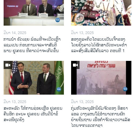
ມີນາ 14, 2025
ມີນາ 13, 2025
ການ​ນຳ ຣັດ​ເຊຍ ພ້ອມ​ທີ່​ຈະ​ເປີ​ດ​ເຫຼົ້າ​
ສອງທຸລະກິດໂຕແບບເປັນເຈົ້າຂອງ
ແຊມ​ເປນ ກ່ອນການ​ເຈ​ລະ​ຈາ​ສັນ​ຕິ​
ໂດຍຍິງລາວໄດ້ຮັກສາວັດທະນະທຳ
ພາບ ຢູ​ເຄ​ຣນ ທີ່​ຄາດ​ວ່າ​ຈະ​ເກີດ​ຂຶ້ນ
ແລະສົ່ງເສີມສີມືຄົນລາວ ຕອນທີ 1
ມີນາ 13, 2025
ມີນາ 13, 2025
ສະຫະລັດ ໃຫ້ການຊ່ອຍເຫຼືອ ຢູເຄຣນ
ກຸ່ມຫົວອະນຸລັກນິຍົມຈັດຂອງ ອິສຣາ
ຄືນອີກ ຂະນະ ຢູເຄຣນ ເຫັນດີນຳຂໍ້
ແອລ ວາງແຜນໃຊ້ອຳນາດການຍົກ
ສະເໜີຢຸດຍິງ
ຍ້າຍຖິ່ນຖານ ເພື່ອກຳຈັດຊາວປາແລັສ
ໄຕນຈາກເຂດກາຊາ