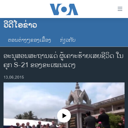
ລິ້ງ
ສຳຫລັບ
ເຂົ້າ
ວີດີໂອຂ່າວ
ຫາ
ໂຮມເພຈ
ຂ້າມ
ຕອນຕ່າງໆຂອງເລື້ອງ
ກ່ຽວກັບ
ລາວ
ຂ້າມ
ອາເມຣິກາ
ຂ້າມ
ອະນຸສອນສະຖານແດ່ ຜູ້ເຄາະຮ້າຍເສຍຊີວິດ ໃນ
ໄປ
ການເລືອກຕັ້ງ ປະທານາທີບໍດີ ສະຫະລັດ 2024
ຄຸກ S-21 ຂອງຂະເໝນແດງ
ຫາ
ຂ່າວ​ຈີນ
ຊອກ
13,06,2015
ຄົ້ນ
ໂລກ
ເອເຊຍ
ອິດສະຫຼະພາບດ້ານການຂ່າວ
ຊີວິດຊາວລາວ
No media source currently available
ຊຸມຊົນຊາວລາວ