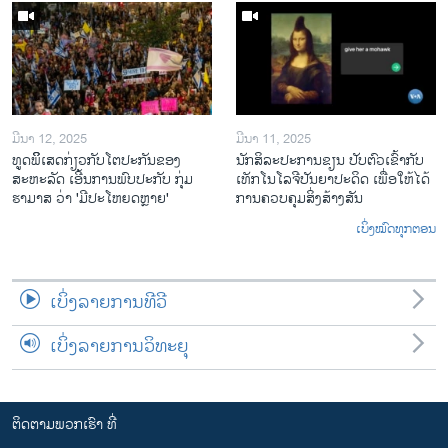
ມີນາ 12, 2025
ມີນາ 11, 2025
ທູດພິິເສດກ່ຽວກັບໂຕປະກັນຂອງ
ນັກ​ສິ​ລະ​ປະ​ການ​ຂຽນ ປັບ​ຕົວ​ເຂົ້າ​ກັບ​
ສະຫະລັດ ເອີ້ນການພົບປະກັບ ກຸ່ມ
ເທັກ​ໂນ​ໂລ​ຈີ​ປັນ​ຍາ​ປະ​ດິດ ເພື່ອ​ໃຫ້​ໄດ້​
ຮາມາສ ວ່າ 'ມີປະໂຫຍດຫຼາຍ'
ກ​ານ​ຄວບ​ຄຸມ​ສິ່ງ​ສ້າງ​ສັນ
ເບິ່ງໝົດທຸກຕອນ
ເບິ່ງລາຍການທີວີ
ເບິ່ງລາຍການວິທະຍຸ
ຕິດຕາມພວກເຮົາ ທີ່