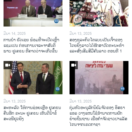
ມີນາ 14, 2025
ມີນາ 13, 2025
ການ​ນຳ ຣັດ​ເຊຍ ພ້ອມ​ທີ່​ຈະ​ເປີ​ດ​ເຫຼົ້າ​
ສອງທຸລະກິດໂຕແບບເປັນເຈົ້າຂອງ
ແຊມ​ເປນ ກ່ອນການ​ເຈ​ລະ​ຈາ​ສັນ​ຕິ​
ໂດຍຍິງລາວໄດ້ຮັກສາວັດທະນະທຳ
ພາບ ຢູ​ເຄ​ຣນ ທີ່​ຄາດ​ວ່າ​ຈະ​ເກີດ​ຂຶ້ນ
ແລະສົ່ງເສີມສີມືຄົນລາວ ຕອນທີ 1
ມີນາ 13, 2025
ມີນາ 13, 2025
ສະຫະລັດ ໃຫ້ການຊ່ອຍເຫຼືອ ຢູເຄຣນ
ກຸ່ມຫົວອະນຸລັກນິຍົມຈັດຂອງ ອິສຣາ
ຄືນອີກ ຂະນະ ຢູເຄຣນ ເຫັນດີນຳຂໍ້
ແອລ ວາງແຜນໃຊ້ອຳນາດການຍົກ
ສະເໜີຢຸດຍິງ
ຍ້າຍຖິ່ນຖານ ເພື່ອກຳຈັດຊາວປາແລັສ
ໄຕນຈາກເຂດກາຊາ