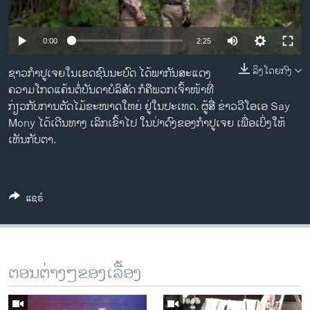
ວິທະຍາສາດ-ເທັກໂນໂລຈີ
ທຸລະກິດ
0:00
2:25
ພາສາອັງກິດ
ລິງໂດຍກົງ
ຊາວກຳປູເຈຍໃນເຂດຊົນນະບົດ ໄດ້ພາກັນສະແດງ
ວີດີໂອ
ຄວາມໂກດແຄ້ນຕໍ່ບັນດາບໍລິສັດ ກໍຄືພວກເຈົ້າໜ້າທີ່
ກ່ຽວກັບການຕັດໄມ້ຂະໜາດໃຫຍ່ ຢູ່ໃນປະເທດ. ຜູ້ສື່ ຂ່າວວີໂອເອ Say
ສຽງ
Mony ໄດ້ເດີນທາງ ເລິກເຂົ້າໄປ ໃນປ່າດົງຂອງກຳປູເຈຍ ເພື່ອເບິ່ງ​ໃຫ້​
ເຫັນກັບຕາ.
ລາຍການກະຈາຍສຽງ
ຕິດຕາມພວກເຮົາ ທີ່
ລາຍງານ
ແຊຣ໌
ພາສາຕ່າງໆ
ຕອນຕ່າງໆຂອງເລື້ອງ