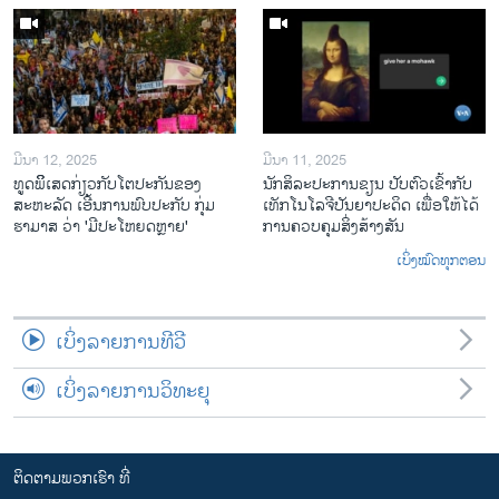
ມີນາ 12, 2025
ມີນາ 11, 2025
ທູດພິິເສດກ່ຽວກັບໂຕປະກັນຂອງ
ນັກ​ສິ​ລະ​ປະ​ການ​ຂຽນ ປັບ​ຕົວ​ເຂົ້າ​ກັບ​
ສະຫະລັດ ເອີ້ນການພົບປະກັບ ກຸ່ມ
ເທັກ​ໂນ​ໂລ​ຈີ​ປັນ​ຍາ​ປະ​ດິດ ເພື່ອ​ໃຫ້​ໄດ້​
ຮາມາສ ວ່າ 'ມີປະໂຫຍດຫຼາຍ'
ກ​ານ​ຄວບ​ຄຸມ​ສິ່ງ​ສ້າງ​ສັນ
ເບິ່ງໝົດທຸກຕອນ
ເບິ່ງລາຍການທີວີ
ເບິ່ງລາຍການວິທະຍຸ
ຕິດຕາມພວກເຮົາ ທີ່