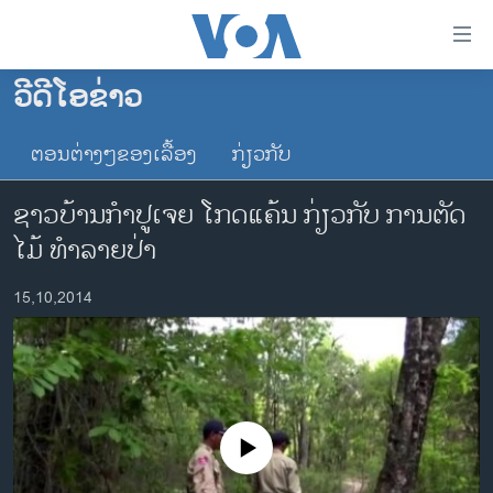
ລິ້ງ
ສຳຫລັບ
ເຂົ້າ
ວີດີໂອຂ່າວ
ຫາ
ໂຮມເພຈ
ຂ້າມ
ຕອນຕ່າງໆຂອງເລື້ອງ
ກ່ຽວກັບ
ລາວ
ຂ້າມ
ອາເມຣິກາ
ຂ້າມ
ຊາວບ້ານກຳປູເຈຍ ໂກດແຄ້ນ ກ່ຽວກັບ ການຕັດ
ໄປ
ການເລືອກຕັ້ງ ປະທານາທີບໍດີ ສະຫະລັດ 2024
ໄມ້ ທຳລາຍປ່າ
ຫາ
ຂ່າວ​ຈີນ
ຊອກ
15,10,2014
ຄົ້ນ
ໂລກ
ເອເຊຍ
ອິດສະຫຼະພາບດ້ານການຂ່າວ
ຊີວິດຊາວລາວ
No media source currently available
ຊຸມຊົນຊາວລາວ