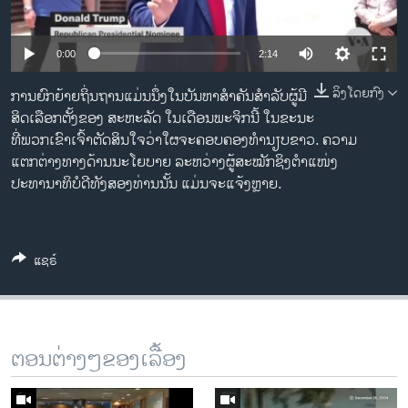
ວິທະຍາສາດ-ເທັກໂນໂລຈີ
ທຸລະກິດ
0:00
2:14
ພາສາອັງກິດ
ລິງໂດຍກົງ
ການຍົກຍ້າຍຖິ່ນຖານແມ່ນນຶ່ງໃນບັນຫາສຳຄັນສຳລັບຜູ້ມີ
ວີດີໂອ
ສິດເລືອກຕັ້ງຂອງ ສະຫະລັດ ໃນເດືອນພະຈິກນີ້ ໃນຂະນະ
ທີ່ພວກເຂົາເຈົ້າຕັດສິນໃຈວ່າໃຜຈະຄອບຄອງທຳນຽບຂາວ. ຄວາມ
ສຽງ
ແຕກຕ່າງທາງດ້ານນະໂຍບາຍ ລະຫວ່າງຜູ້ສະໝັກຊິງຕຳແໜ່ງ
ປະທານາທິບໍດີທັງສອງທ່ານນັ້ນ ແມ່ນຈະແຈ້ງຫຼາຍ.
ລາຍການກະຈາຍສຽງ
ຕິດຕາມພວກເຮົາ ທີ່
ລາຍງານ
ແຊຣ໌
ພາສາຕ່າງໆ
ຕອນຕ່າງໆຂອງເລື້ອງ