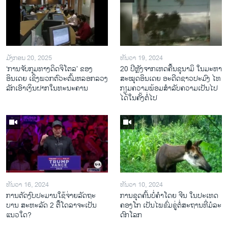
ມັງກອນ 20, 2025
ທັນວາ 19, 2024
‘ການຈັບກຸມທາງດິດຈິໂຕລ’ ຂອງ
20 ປີຫຼັງ​ຈາກ​ເຫດ​ຄື້ນ​ຊຸ​ນາ​ມິ ໃນ​ມະ​ຫາ​
ອິນເດຍ ເຊິ່ງພວກຕົວະຕົ້ມຫລອກລວງ
ສະ​ໝຸດ​ອິນ​ເດຍ ອະ​ດີດ​ຊາວ​ປະ​ມົງ ໄທ
ລັກເອົາເງິນຝາກໃນທະນະຄານ
ກຽມ​ຄວາມ​ພ້ອມ​ສຳ​ລັບ​ຄວາມ​ເປັນ​ໄປ​
ໄດ້​ໃນ​ຄັ້ງ​ຕໍ່​ໄປ
ທັນວາ 16, 2024
ທັນວາ 10, 2024
ການ​ຕັດ​ງົບ​ປະ​ມານ​ໃຊ້​ຈ່າຍ​ລັດ​ຖະ​
ການ​ຂຸດ​ຄົ້ນ​ບໍ່​ຄຳ​ໂດຍ ຈີນ ໃນ​ປະ​ເທດ
ບານ ສະ​ຫະ​ລັດ 2 ຕື້​ໂດ​ລາ​ຈະ​ເປັນ​
ຄອງ​ໂກ ເປັນ​ໄພ​ຂົ່ມ​ຂູ່​ຕໍ່​ສະ​ຖານ​ທີ່​ມໍ​ລະ​
ແນວ​ໃດ?
ດົກ​ໂລກ​