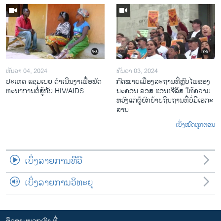
ທັນວາ 04, 2024
ທັນວາ 03, 2024
ປະ​ເທດ ແຊມ​ເບຍ ດຳ​ເນີນ​ງາ​ເພື່ອ​ພັດ​
ກົດ​ໝາຍ​ເມືອງ​ສະ​ຖານ​ທີ່ຫຼົບ​ໄພ​ຂອງ​
ທະ​ນາ​ການ​ຕໍ່​ສູ້​ກັບ​ HIV/AIDS
ນະ​ຄອນ ລອ​ສ ແອນ​ເຈີ​ລິ​ສ ໃຫ້​ຄວາມ​
ຫວັງ​ແກ່​ຜູ້​ຍົກ​ຍ້າຍ​ຖິ່ນ​ຖານ​ທີ່ບໍ່​ມີ​ເອ​ກະ​
ສານ
ເບິ່ງໝົດທຸກຕອນ
ເບິ່ງລາຍການທີວີ
ເບິ່ງລາຍການວິທະຍຸ