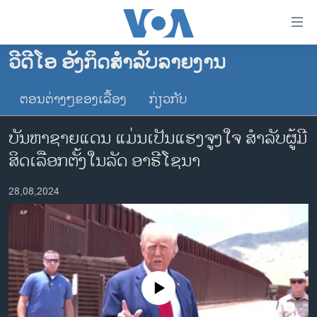
ລິ້ງ
ສຳຫລັບ
ເຂົ້າ
ວີດີໂອ ອັງກິດສຳລັບລາຍງານ
ຫາ
ໂຮມເພຈ
ຂ້າມ
ຕອນຕ່າງໆຂອງເລື້ອງ
ກ່ຽວກັບ
ລາວ
ຂ້າມ
ອາເມຣິກາ
ຂ້າມ
ບັນຫາຊາຍແດນ ແມ່ນເປັນແຮງຈູງໃຈ ສຳລັບຜູ້ມີ
ໄປ
ການເລືອກຕັ້ງ ປະທານາທີບໍດີ ສະຫະລັດ 2024
ສິດເລືອກຕັ້ງໃນລັດ ອາຣີໂຊນາ
ຫາ
ຂ່າວ​ຈີນ
ຊອກ
28,08,2024
ຄົ້ນ
ໂລກ
ເອເຊຍ
ອິດສະຫຼະພາບດ້ານການຂ່າວ
ຊີວິດຊາວລາວ
No media source currently available
ຊຸມຊົນຊາວລາວ