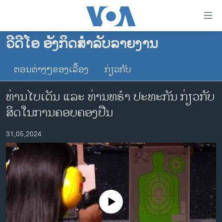
ລິ້ງ
ສຳຫລັບ
ເຂົ້າ
ວີດີໂອ ອັງກິດສຳລັບລາຍງານ
ຫາ
ໂຮມເພຈ
ຂ້າມ
ຕອນຕ່າງໆຂອງເລື້ອງ
ກ່ຽວກັບ
ລາວ
ຂ້າມ
ອາເມຣິກາ
ຂ້າມ
ທ່ານໄບເດັນ ແລະ ທ່ານທຣຳ ປະທະກັນ ກ່ຽວກັບ
ໄປ
ການເລືອກຕັ້ງ ປະທານາທີບໍດີ ສະຫະລັດ 2024
ສິດໃນການຄອບຄອງປືນ
ຫາ
ຂ່າວ​ຈີນ
ຊອກ
31,05,2024
ຄົ້ນ
ໂລກ
ເອເຊຍ
ອິດສະຫຼະພາບດ້ານການຂ່າວ
ຊີວິດຊາວລາວ
No media source currently available
ຊຸມຊົນຊາວລາວ