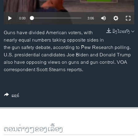
ວິທະຍາສາດ-ເທັກໂນໂລຈີ
ທຸລະກິດ
0:00
3:06
ພາສາອັງກິດ
ລິງໂດຍກົງ
Guns have divided American voters, with
ວີດີໂອ
nearly equal numbers taking opposite sides in
the gun safety debate, according to Pew Research polling.
ສຽງ
U.S. presidential candidates Joe Biden and Donald Trump
also have opposing views on guns and gun control. VOA
ລາຍການກະຈາຍສຽງ
ຕິດຕາມພວກເຮົາ ທີ່
correspondent Scott Stearns reports.
ລາຍງານ
ພາສາຕ່າງໆ
ແຊຣ໌
ຕອນຕ່າງໆຂອງເລື້ອງ