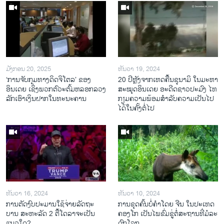
ມັງກອນ 20, 2025
ທັນວາ 19, 2024
‘ການຈັບກຸມທາງດິດຈິໂຕລ’ ຂອງ
20 ປີຫຼັງ​ຈາກ​ເຫດ​ຄື້ນ​ຊຸ​ນາ​ມິ ໃນ​ມະ​ຫາ​
ອິນເດຍ ເຊິ່ງພວກຕົວະຕົ້ມຫລອກລວງ
ສະ​ໝຸດ​ອິນ​ເດຍ ອະ​ດີດ​ຊາວ​ປະ​ມົງ ໄທ
ລັກເອົາເງິນຝາກໃນທະນະຄານ
ກຽມ​ຄວາມ​ພ້ອມ​ສຳ​ລັບ​ຄວາມ​ເປັນ​ໄປ​
ໄດ້​ໃນ​ຄັ້ງ​ຕໍ່​ໄປ
ທັນວາ 16, 2024
ທັນວາ 10, 2024
ການ​ຕັດ​ງົບ​ປະ​ມານ​ໃຊ້​ຈ່າຍ​ລັດ​ຖະ​
ການ​ຂຸດ​ຄົ້ນ​ບໍ່​ຄຳ​ໂດຍ ຈີນ ໃນ​ປະ​ເທດ
ບານ ສະ​ຫະ​ລັດ 2 ຕື້​ໂດ​ລາ​ຈະ​ເປັນ​
ຄອງ​ໂກ ເປັນ​ໄພ​ຂົ່ມ​ຂູ່​ຕໍ່​ສະ​ຖານ​ທີ່​ມໍ​ລະ​
ແນວ​ໃດ?
ດົກ​ໂລກ​