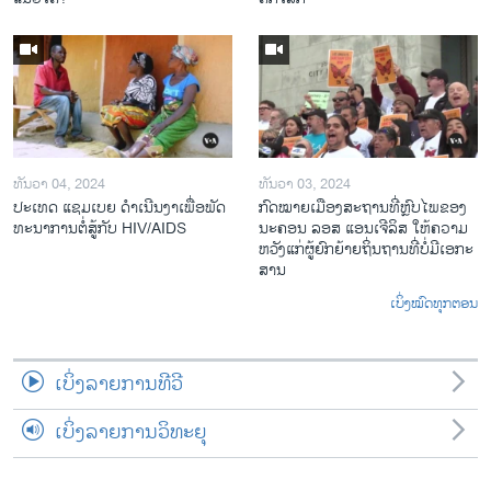
ທັນວາ 04, 2024
ທັນວາ 03, 2024
ປະ​ເທດ ແຊມ​ເບຍ ດຳ​ເນີນ​ງາ​ເພື່ອ​ພັດ​
ກົດ​ໝາຍ​ເມືອງ​ສະ​ຖານ​ທີ່ຫຼົບ​ໄພ​ຂອງ​
ທະ​ນາ​ການ​ຕໍ່​ສູ້​ກັບ​ HIV/AIDS
ນະ​ຄອນ ລອ​ສ ແອນ​ເຈີ​ລິ​ສ ໃຫ້​ຄວາມ​
ຫວັງ​ແກ່​ຜູ້​ຍົກ​ຍ້າຍ​ຖິ່ນ​ຖານ​ທີ່ບໍ່​ມີ​ເອ​ກະ​
ສານ
ເບິ່ງໝົດທຸກຕອນ
ເບິ່ງລາຍການທີວີ
ເບິ່ງລາຍການວິທະຍຸ