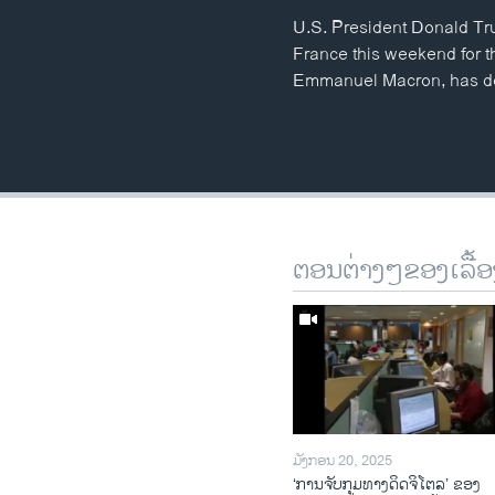
U.S. President Donald Tru
France this weekend for 
Emmanuel Macron, has dec
ຕອນຕ່າງໆຂອງເລື້ອ
ມັງກອນ 20, 2025
‘ການຈັບກຸມທາງດິດຈິໂຕລ’ ຂອງ