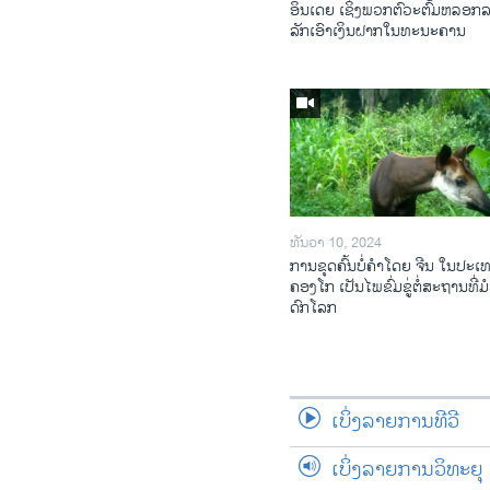
ອິນເດຍ ເຊິ່ງພວກຕົວະຕົ້ມຫລອກ
ລັກເອົາເງິນຝາກໃນທະນະຄານ
ທັນວາ 10, 2024
ການ​ຂຸດ​ຄົ້ນ​ບໍ່​ຄຳ​ໂດຍ ຈີນ ໃນ​ປະ​ເ
ຄອງ​ໂກ ເປັນ​ໄພ​ຂົ່ມ​ຂູ່​ຕໍ່​ສະ​ຖານ​ທີ່​ມໍ
ດົກ​ໂລກ​
ເບິ່ງລາຍການທີວີ
ເບິ່ງລາຍການວິທະຍຸ