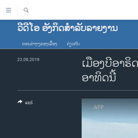
ລິ້ງ
ສຳຫລັບ
ເຂົ້າ
ຄົ້ນຫາ
ວີດີໂອ ອັງກິດສຳລັບລາຍງານ
ໂຮມເພຈ
ຫາ
ລາວ
ຂ້າມ
ຕອນຕ່າງໆຂອງເລື້ອງ
ກ່ຽວກັບ
ຂ້າມ
ອາເມຣິກາ
ຂ້າມ
​ເມືອງ​ບີ​ອາ​ຣ
23,08,2019
ການເລືອກຕັ້ງ ປະທານາທີບໍດີ ສະຫະລັດ
ໄປ
2024
ຫາ
ອາ​ທິດນີ້
ຂ່າວ​ຈີນ
ຊອກ
ຄົ້ນ
ໂລກ
ເອເຊຍ
ແຊຣ໌
ອິດສະຫຼະພາບດ້ານການຂ່າວ
ຊີວິດຊາວລາວ
ຊຸມຊົນຊາວລາວ