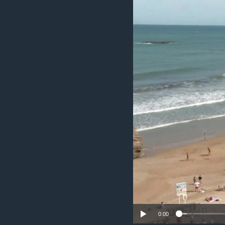
ວິທະຍາສາດ-ເທັກໂນໂລຈີ
ທຸລະກິດ
ພາສາອັງກິດ
ວີດີໂອ
ສຽງ
ລາຍການກະຈາຍສຽງ
ລາຍງານ
0:00