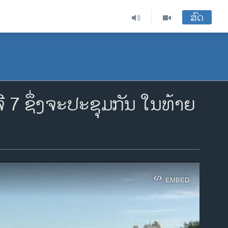
ສົດ
ຈີ 7 ຊຶ່ງ​ຈະ​ປະ​ຊຸມ​ກັນ ໃນ​ທ້າຍ​
EMBED