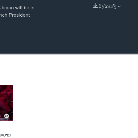
ລິງໂດຍກົງ
Japan will be in
EMBED
ench President
​ຖະ​ບານ