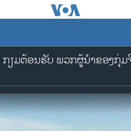
ິດ ກຽມ​ຕ້ອນ​ຮັບ ພວກ​ຜູ້​ນຳ​ຂອງ​ກຸ່ມ​