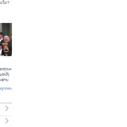
ແນວ​ໃດ?
​ຂອງ​ນະ​
​ຫວັງ​
​ກະ​ສານ
ົດທຸກຕອນ