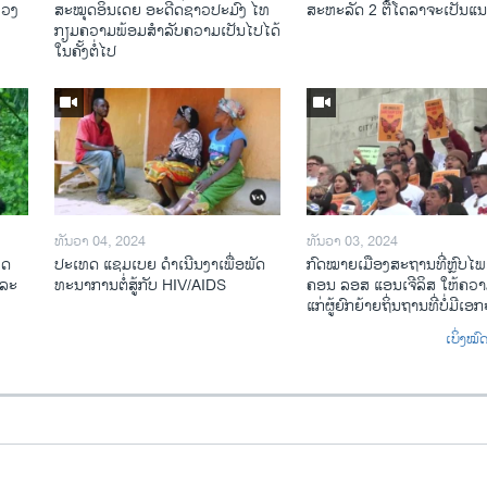
ລວງ
ສະ​ໝຸດ​ອິນ​ເດຍ ອະ​ດີດ​ຊາວ​ປະ​ມົງ ໄທ
ສະ​ຫະ​ລັດ 2 ຕື້​ໂດ​ລາ​ຈະ​ເປັນ​
ກຽມ​ຄວາມ​ພ້ອມ​ສຳ​ລັບ​ຄວາມ​ເປັນ​ໄປ​ໄດ້​
ໃນ​ຄັ້ງ​ຕໍ່​ໄປ
ທັນວາ 04, 2024
ທັນວາ 03, 2024
ທດ
ປະ​ເທດ ແຊມ​ເບຍ ດຳ​ເນີນ​ງາ​ເພື່ອ​ພັດ​
ກົດ​ໝາຍ​ເມືອງ​ສະ​ຖານ​ທີ່ຫຼົບ​ໄພ
​ລະ​
ທະ​ນາ​ການ​ຕໍ່​ສູ້​ກັບ​ HIV/AIDS
ຄອນ ລອ​ສ ແອນ​ເຈີ​ລິ​ສ ໃຫ້​ຄວາມ
ແກ່​ຜູ້​ຍົກ​ຍ້າຍ​ຖິ່ນ​ຖານ​ທີ່ບໍ່​ມີ​ເອ
ເບິ່ງໝ