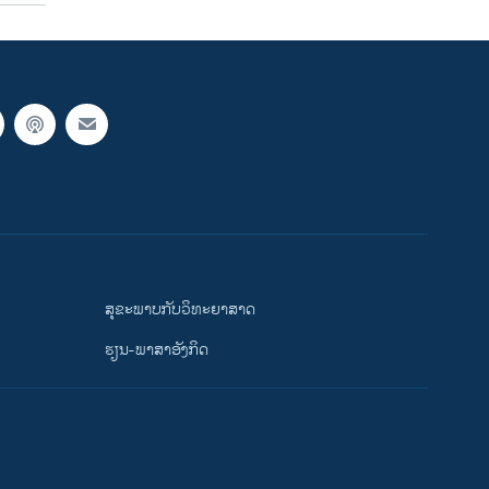
ສຸຂະພາບກັບວິທະຍາສາດ
ຮຽນ-ພາສາອັງກິດ