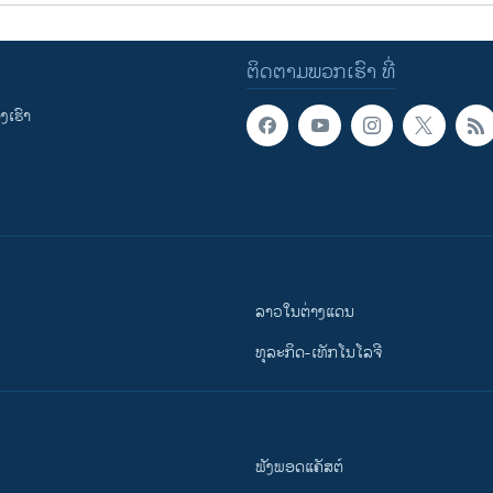
ຕິດຕາມພວກເຮົາ ທີ່
ເຮົາ
ລາວໃນຕ່າງແດນ
ທຸລະກິດ-ເທັກໂນໂລຈີ
ຟັງພອດແຄັສຕ໌