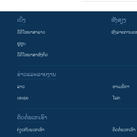
ເບິ່ງ
ຟັງສຽງ
ວີດີໂອພາສາລາວ
ຟັງລາຍການຂອງ
ຢູທູບ
ວີດີໂອພາສາອັງກິດ
ຂ່າວແລະລາຍງານ
ລາວ
ອາເມຣິກາ
ເອເຊຍ
ໂລກ
ຕິດຕໍ່ພວກເຮົາ
ກ່ຽວກັບພວກເຮົາ
ຕິດຕໍ່ພວກເຮົາ