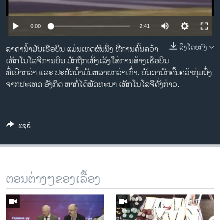
ວິທະຍາສາດ-ເທັກໂນໂລຈີ
ທຸລະກິດ
0:00
2:41
ພາສາອັງກິດ
ລິງໂດຍກົງ
ລາ​ຄາ​ນ້ຳ​ມັນ​ເຮືອ​ບິນ ແມ່ນ​ເຫດ​ຜົນ​ນຶ່ງ ​ທີ່​ການ​ຄົ້ນ​ຄວ້າ​
ວີດີໂອ
ເທັກ​ໂນ​ໂລ​ຈີ​ການ​ບິນ ​ມັກ​ຖືກເພັ່ງເລັງໃສ່ການສ້າງເຮືອບິນ
ທີ່ເບົາກວ່າ ແລະ ປະຢັດນ້ຳມັນຫລາຍກວ່າເກົ່າ. ບັນດານັກຄົ້ນຄວ້າກຸ່ມນຶ່ງ
ສຽງ
ຈາກປະເທດ ອັງກິດ ຫາກໍ່ໄດ້ພັດທະນາ ເທັກໂນໂລຈີດັ່ງກ່າວ.
ລາຍການກະຈາຍສຽງ
ຕິດຕາມພວກເຮົາ ທີ່
ລາຍງານ
ແຊຣ໌
ພາສາຕ່າງໆ
ຕອນຕ່າງໆຂອງເລື້ອງ