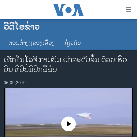
ລິ້ງ
ສຳຫລັບ
ເຂົ້າ
ວີດີໂອຂ່າວ
ຫາ
ໂຮມເພຈ
ຂ້າມ
ຕອນຕ່າງໆຂອງເລື້ອງ
ກ່ຽວກັບ
ລາວ
ຂ້າມ
ອາເມຣິກາ
ຂ້າມ
ເທັກ​ໂນ​ໂລ​ຈີ ການ​ບິນ ຍົກ​ລະ​ດັບ​ຂຶ້ນ ດ້ວຍ​ເຮືອ​
ໄປ
ການເລືອກຕັ້ງ ປະທານາທີບໍດີ ສະຫະລັດ 2024
ບິນ ທີ່​ປີບໍ່​ມີ​ປີກພື​ພັບ
ຫາ
ຂ່າວ​ຈີນ
ຊອກ
05,09,2019
ຄົ້ນ
ໂລກ
ເອເຊຍ
ອິດສະຫຼະພາບດ້ານການຂ່າວ
ຊີວິດຊາວລາວ
No media source currently available
ຊຸມຊົນຊາວລາວ