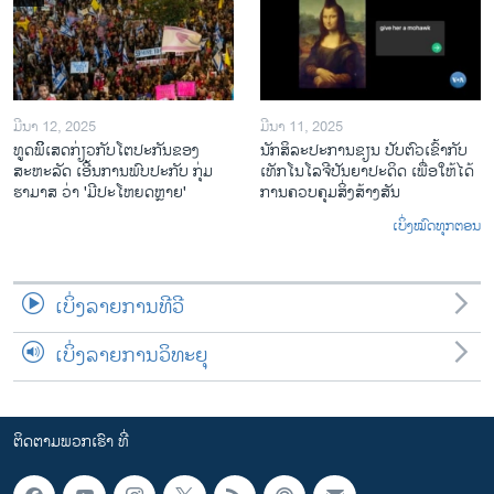
ມີນາ 12, 2025
ມີນາ 11, 2025
ທູດພິິເສດກ່ຽວກັບໂຕປະກັນຂອງ
ນັກ​ສິ​ລະ​ປະ​ການ​ຂຽນ ປັບ​ຕົວ​ເຂົ້າ​ກັບ​
ສະຫະລັດ ເອີ້ນການພົບປະກັບ ກຸ່ມ
ເທັກ​ໂນ​ໂລ​ຈີ​ປັນ​ຍາ​ປະ​ດິດ ເພື່ອ​ໃຫ້​ໄດ້​
ຮາມາສ ວ່າ 'ມີປະໂຫຍດຫຼາຍ'
ກ​ານ​ຄວບ​ຄຸມ​ສິ່ງ​ສ້າງ​ສັນ
ເບິ່ງໝົດທຸກຕອນ
ເບິ່ງລາຍການທີວີ
ເບິ່ງລາຍການວິທະຍຸ
ຕິດຕາມພວກເຮົາ ທີ່