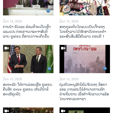
ມີນາ 14, 2025
ມີນາ 13, 2025
ການ​ນຳ ຣັດ​ເຊຍ ພ້ອມ​ທີ່​ຈະ​ເປີ​ດ​ເຫຼົ້າ​
ສອງທຸລະກິດໂຕແບບເປັນເຈົ້າຂອງ
ແຊມ​ເປນ ກ່ອນການ​ເຈ​ລະ​ຈາ​ສັນ​ຕິ​
ໂດຍຍິງລາວໄດ້ຮັກສາວັດທະນະທຳ
ພາບ ຢູ​ເຄ​ຣນ ທີ່​ຄາດ​ວ່າ​ຈະ​ເກີດ​ຂຶ້ນ
ແລະສົ່ງເສີມສີມືຄົນລາວ ຕອນທີ 1
ມີນາ 13, 2025
ມີນາ 13, 2025
ສະຫະລັດ ໃຫ້ການຊ່ອຍເຫຼືອ ຢູເຄຣນ
ກຸ່ມຫົວອະນຸລັກນິຍົມຈັດຂອງ ອິສຣາ
ຄືນອີກ ຂະນະ ຢູເຄຣນ ເຫັນດີນຳຂໍ້
ແອລ ວາງແຜນໃຊ້ອຳນາດການຍົກ
ສະເໜີຢຸດຍິງ
ຍ້າຍຖິ່ນຖານ ເພື່ອກຳຈັດຊາວປາແລັສ
ໄຕນຈາກເຂດກາຊາ