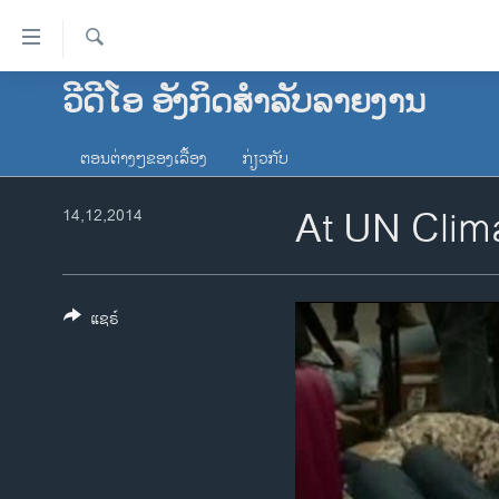
ລິ້ງ
ສຳຫລັບ
ເຂົ້າ
ຄົ້ນຫາ
ວີດີໂອ ອັງກິດສຳລັບລາຍງານ
ໂຮມເພຈ
ຫາ
ລາວ
ຂ້າມ
ຕອນຕ່າງໆຂອງເລື້ອງ
ກ່ຽວກັບ
ຂ້າມ
ອາເມຣິກາ
ຂ້າມ
At UN Clima
14,12,2014
ການເລືອກຕັ້ງ ປະທານາທີບໍດີ ສະຫະລັດ
ໄປ
2024
ຫາ
ຂ່າວ​ຈີນ
ຊອກ
ຄົ້ນ
ແຊຣ໌
ໂລກ
ເອເຊຍ
ອິດສະຫຼະພາບດ້ານການຂ່າວ
ຊີວິດຊາວລາວ
ຊຸມຊົນຊາວລາວ