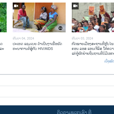
ທັນວາ 04, 2024
ທັນວາ 03, 2024
ທດ
ປະ​ເທດ ແຊມ​ເບຍ ດຳ​ເນີນ​ງາ​ເພື່ອ​ພັດ​
ກົດ​ໝາຍ​ເມືອງ​ສະ​ຖານ​ທີ່ຫຼົບ​ໄພ
​ລະ​
ທະ​ນາ​ການ​ຕໍ່​ສູ້​ກັບ​ HIV/AIDS
ຄອນ ລອ​ສ ແອນ​ເຈີ​ລິ​ສ ໃຫ້​ຄວາມ
ແກ່​ຜູ້​ຍົກ​ຍ້າຍ​ຖິ່ນ​ຖານ​ທີ່ບໍ່​ມີ​ເອ
ເບິ່ງໝ
ຕິດຕາມພວກເຮົາ ທີ່