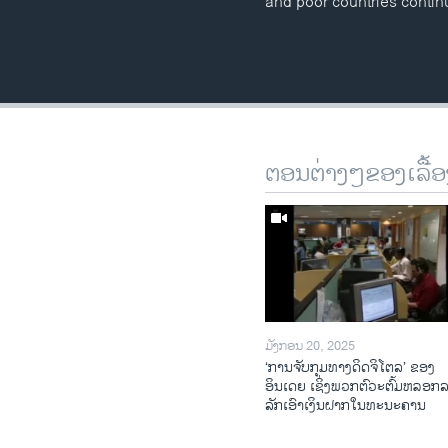
and poor countries contin
ຕອນຕ່າງໆຂອງເລື້ອ
ມັງກອນ 20, 2025
‘ການຈັບກຸມທາງດິດຈິໂຕລ’ ຂອງ
ອິນເດຍ ເຊິ່ງພວກຕົວະຕົ້ມຫລອກ
ລັກເອົາເງິນຝາກໃນທະນະຄານ