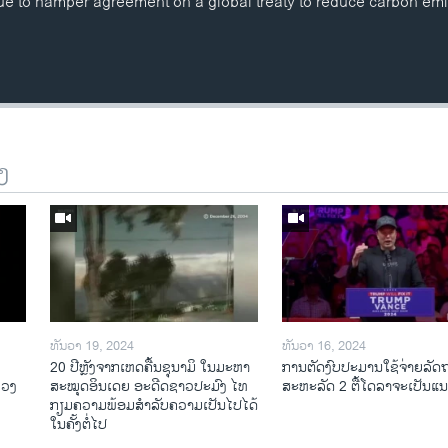
ue to hamper agreement on a global treaty to reduce carbon emi
ງ
ທັນວາ 19, 2024
ທັນວາ 16, 2024
20 ປີຫຼັງ​ຈາກ​ເຫດ​ຄື້ນ​ຊຸ​ນາ​ມິ ໃນ​ມະ​ຫາ​
ການ​ຕັດ​ງົບ​ປະ​ມານ​ໃຊ້​ຈ່າຍ​ລັດ
ລວງ
ສະ​ໝຸດ​ອິນ​ເດຍ ອະ​ດີດ​ຊາວ​ປະ​ມົງ ໄທ
ສະ​ຫະ​ລັດ 2 ຕື້​ໂດ​ລາ​ຈະ​ເປັນ​
ກຽມ​ຄວາມ​ພ້ອມ​ສຳ​ລັບ​ຄວາມ​ເປັນ​ໄປ​ໄດ້​
ໃນ​ຄັ້ງ​ຕໍ່​ໄປ