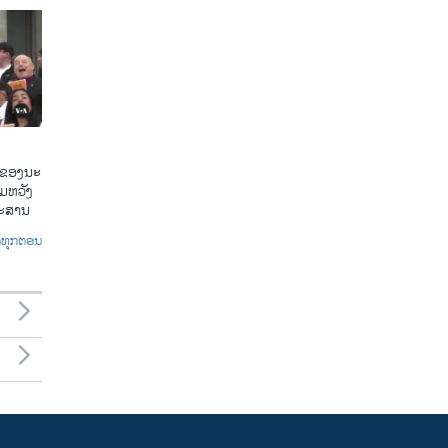
​ຂອງ​ນະ​
​ຫວັງ​
​ກະ​ສານ
ົດທຸກຕອນ