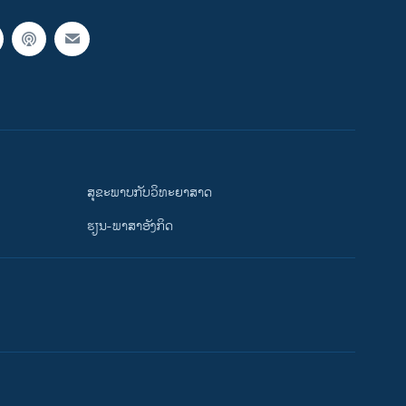
ສຸຂະພາບກັບວິທະຍາສາດ
ຮຽນ-ພາສາອັງກິດ