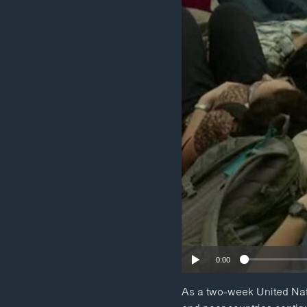
ວິທະຍາສາດ-ເທັກໂນໂລຈີ
ທຸລະກິດ
ພາສາອັງກິດ
ວີດີໂອ
ສຽງ
ລາຍການກະຈາຍສຽງ
ລາຍງານ
0:00
As a two-week United Nat