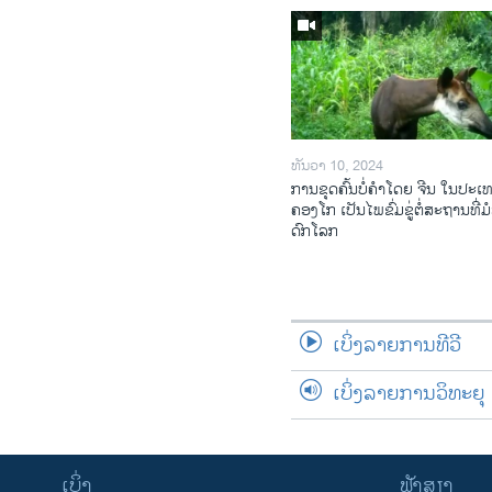
ທັນວາ 10, 2024
ການ​ຂຸດ​ຄົ້ນ​ບໍ່​ຄຳ​ໂດຍ ຈີນ ໃນ​ປະ​ເ
ຄອງ​ໂກ ເປັນ​ໄພ​ຂົ່ມ​ຂູ່​ຕໍ່​ສະ​ຖານ​ທີ່​ມໍ
ດົກ​ໂລກ​
ເບິ່ງລາຍການທີວີ
ເບິ່ງລາຍການວິທະຍຸ
ເບິ່ງ
ຟັງສຽງ