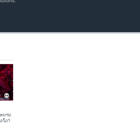
ssions.
​ຖະ​ບານ
ແນວ​ໃດ?