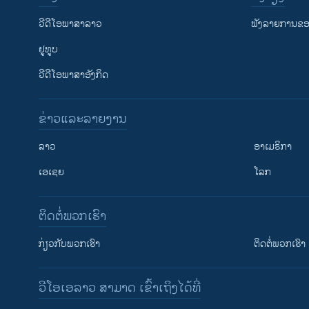
ວີດີໂອພາສາລາວ
ຟັງລາຍການຂອງ
ຢູທູບ
ວີດີໂອພາສາອັງກິດ
ຂ່າວແລະລາຍງານ
ລາວ
ອາເມຣິກາ
ເອເຊຍ
ໂລກ
ຕິດຕໍ່ພວກເຮົາ
ກ່ຽວກັບພວກເຮົາ
ຕິດຕໍ່ພວກເຮົາ
ວີໂອເອລາວ ສາມາດ ເຂົ້າເຖິງໄດ້ທີ່