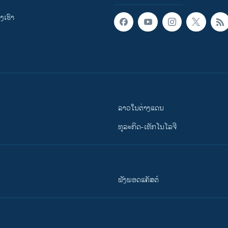
ເຮົາ
ລາວໃນຕ່າງແດນ
ທຸລະກິດ-ເທັກໂນໂລຈີ
ຟັງພອດແຄັສຕ໌